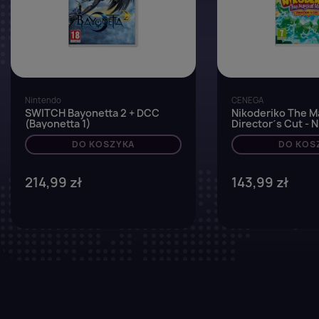
Nintendo
CENEGA
SWITCH Bayonetta 2 + DCC
Nikoderiko The Ma
(Bayonetta 1)
Director´s Cut - 
Switch
DO KOSZYKA
DO KOS
214,99 zł
143,99 zł