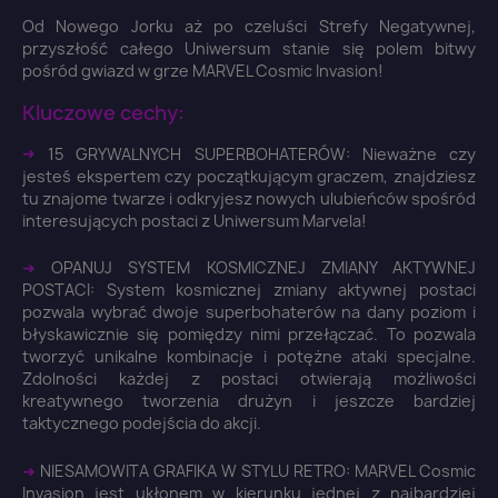
Od Nowego Jorku aż po czeluści Strefy Negatywnej,
przyszłość całego Uniwersum stanie się polem bitwy
pośród gwiazd w grze MARVEL Cosmic Invasion!
Kluczowe cechy:
➜
15 GRYWALNYCH SUPERBOHATERÓW: Nieważne czy
jesteś ekspertem czy początkującym graczem, znajdziesz
tu znajome twarze i odkryjesz nowych ulubieńców spośród
interesujących postaci z Uniwersum Marvela!
×
Zaloguj się
➜
OPANUJ SYSTEM KOSMICZNEJ ZMIANY AKTYWNEJ
POSTACI: System kosmicznej zmiany aktywnej postaci
pozwala wybrać dwoje superbohaterów na dany poziom i
You need to be logged in to save products in your
błyskawicznie się pomiędzy nimi przełączać. To pozwala
wish list.
tworzyć unikalne kombinacje i potężne ataki specjalne.
Zdolności każdej z postaci otwierają możliwości
kreatywnego tworzenia drużyn i jeszcze bardziej
taktycznego podejścia do akcji.
Anuluj
Zaloguj się
➜
NIESAMOWITA GRAFIKA W STYLU RETRO: MARVEL Cosmic
Invasion jest ukłonem w kierunku jednej z najbardziej