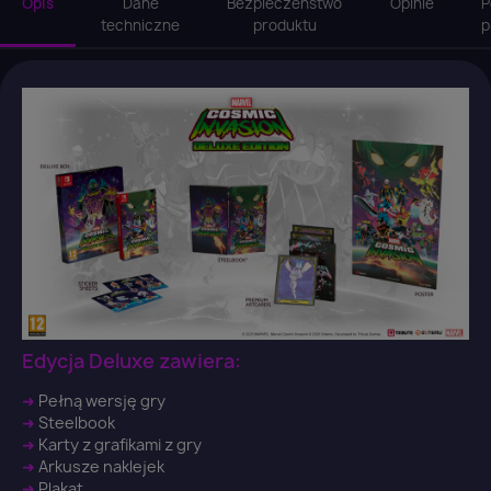
Opis
Dane
Bezpieczeństwo
Opinie
P
techniczne
produktu
p
Edycja Deluxe zawiera:
➜
Pełną wersję gry
➜
Steelbook
➜
Karty z grafikami z gry
➜
Arkusze naklejek
➜
Plakat