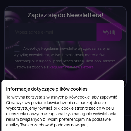
Zapisz się do Newslettera!
Akceptuję Regulamin newslettera i zgadzam się na
wysyłkę newslettera, w tym bezpłatnych materiałów,
informacji o usługach i produktach przez FilesShop Bartosz
Ostrowski zgodnie z
Regulaminem newslettera.
Informacje dotyczące plików cookies
Ta witryna korzysta z własnych plików cookie, aby zapewnić
Ci najwyższy poziom doświadczenia na naszej stronie .
Informacje

Wykorzystujemy również pliki cookie stron trzecich w celu
ulepszenia naszych usług, analizy a następnie wyświetlania
reklam związanych z Twoimi preferencjami na podstawie
Obsługa klienta

analizy Twoich zachowań podczas nawigacji.