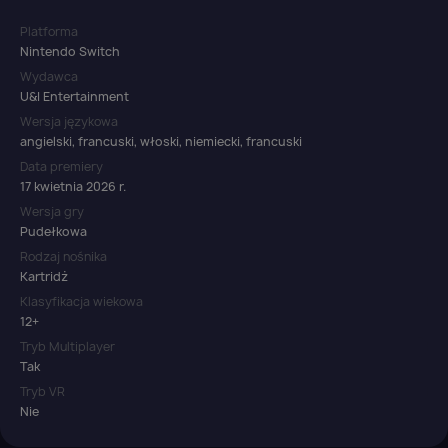
Platforma
Nintendo Switch
Wydawca
U&I Entertainment
Wersja językowa
angielski, francuski, włoski, niemiecki, francuski
Data premiery
17 kwietnia 2026 r.
Wersja gry
Pudełkowa
Rodzaj nośnika
Kartridż
Klasyfikacja wiekowa
12+
Tryb Multiplayer
Tak
Tryb VR
Nie