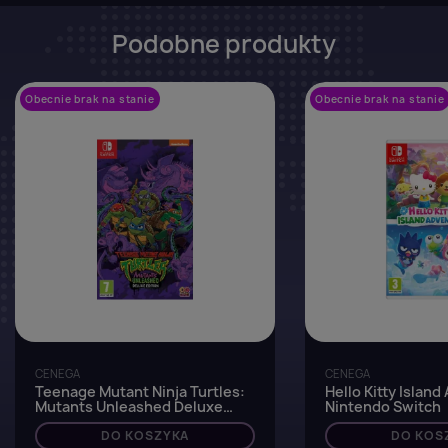
Podobne produkty
Obecnie brak na stanie
favorite_border
Obecnie brak na stanie
CENEGA
CENEGA
Teenage Mutant Ninja Turtles:
Hello Kitty Island
Mutants Unleashed Deluxe
Nintendo Switch
Edition - Nintendo Switch
DO KOSZYKA
DO KOS