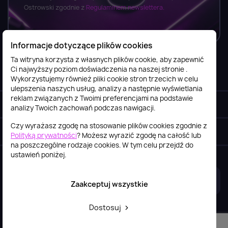
Ostrowski zgodnie z
Regulaminem newslettera.
Informacje dotyczące plików cookies
Ta witryna korzysta z własnych plików cookie, aby zapewnić
Ci najwyższy poziom doświadczenia na naszej stronie .
Informacje

Wykorzystujemy również pliki cookie stron trzecich w celu
ulepszenia naszych usług, analizy a następnie wyświetlania
reklam związanych z Twoimi preferencjami na podstawie
Obsługa klienta

analizy Twoich zachowań podczas nawigacji.
Czy wyrażasz zgodę na stosowanie plików cookies zgodnie z
Szybki kontakt
keyboard_arrow_down
Polityką prywatności
? Możesz wyrazić zgodę na całość lub
na poszczególne rodzaje cookies. W tym celu przejdź do
ustawień poniżej.
2026© itstore.com.pl
Projekt i realizacja:
4Pixel
Zaakceptuj wszystkie
Dostosuj