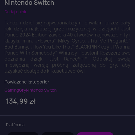
Nintendo Switch
Dodaj opinie
Tańcz i dziel się najwspanialszymi chwilami przez cały
rok dzięki najlepszej grze muzycznej w dziejach! Just
Dance 2024 Edition zawiera 40 utworów, najnowsze hity i
klasyki, m.in. „Flowers” Miley Cyrus, „Tití Me Preguntó”
Bad Bunny, „How You Like That” BLACKPINK czy „I Wanna
Dance With Somebody” Whitney Houston! Rozszerz swe
doznania dzięki Just Dance®+!* Odblokuj swoją
miesięczną wersję próbną załączoną do gry, aby
uzyskać dostęp do kilkuset utworów!
Powiązane kategorie:
Gaming
Gry
Nintendo Switch
134,99 zł
Platforma