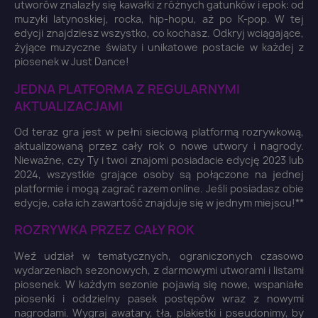
utworów znalazły się kawałki z różnych gatunków i epok: od
muzyki latynoskiej, rocka, hip-hopu, aż po K-pop. W tej
edycji znajdziesz wszystko, co kochasz. Odkryj wciągające,
żyjące muzyczne światy i unikatowe postacie w każdej z
piosenek w Just Dance!
JEDNA PLATFORMA Z REGULARNYMI
AKTUALIZACJAMI
Od teraz gra jest w pełni sieciową platformą rozrywkową,
aktualizowaną przez cały rok o nowe utwory i nagrody.
Nieważne, czy Ty i twoi znajomi posiadacie edycję 2023 lub
2024, wszystkie grające osoby są połączone na jednej
platformie i mogą zagrać razem online. Jeśli posiadasz obie
edycje, cała ich zawartość znajduje się w jednym miejscu!**
ROZRYWKA PRZEZ CAŁY ROK
×
Zaloguj się
Weź udział w tematycznych, ograniczonych czasowo
wydarzeniach sezonowych, z darmowymi utworami i listami
piosenek. W każdym sezonie pojawią się nowe, wspaniałe
You need to be logged in to save products in your
piosenki i oddzielny pasek postępów wraz z nowymi
wish list.
nagrodami. Wygraj awatary, tła, plakietki i pseudonimy, by