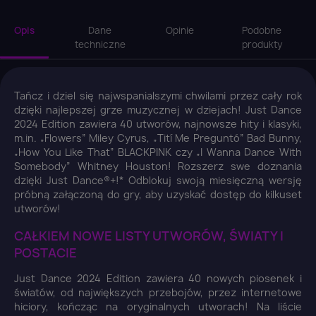
Opis
Dane
Opinie
Podobne
techniczne
produkty
Tańcz i dziel się najwspanialszymi chwilami przez cały rok
dzięki najlepszej grze muzycznej w dziejach! Just Dance
2024 Edition zawiera 40 utworów, najnowsze hity i klasyki,
m.in. „Flowers” Miley Cyrus, „Tití Me Preguntó” Bad Bunny,
„How You Like That” BLACKPINK czy „I Wanna Dance With
Somebody” Whitney Houston! Rozszerz swe doznania
dzięki Just Dance®+!* Odblokuj swoją miesięczną wersję
próbną załączoną do gry, aby uzyskać dostęp do kilkuset
utworów!
CAŁKIEM NOWE LISTY UTWORÓW, ŚWIATY I
POSTACIE
Just Dance 2024 Edition zawiera 40 nowych piosenek i
światów, od największych przebojów, przez internetowe
hiciory, kończąc na oryginalnych utworach! Na liście