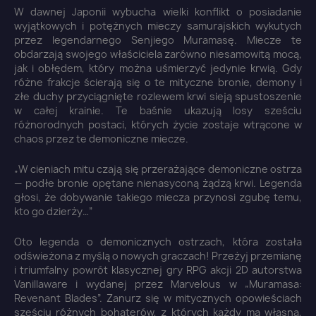
W dawnej Japonii wybucha wielki konflikt o posiadanie
wyjątkowych i potężnych mieczy samurajskich wykutych
przez legendarnego Senjiego Muramasę. Miecze te
obdarzają swojego właściciela zarówno niesamowitą mocą,
jak i obłędem, który można uśmierzyć jedynie krwią. Gdy
różne frakcje ścierają się o te mityczne bronie, demony i
złe duchy przyciągnięte rozlewem krwi sieją spustoszenie
w całej krainie. Te baśnie ukazują losy sześciu
różnorodnych postaci, których życie zostaje wtrącone w
chaos przez te demoniczne miecze.
„W cieniach mitu czają się przerażające demoniczne ostrza
— podłe bronie opętane nienasyconą żądzą krwi. Legenda
głosi, że dobywanie takiego miecza przynosi zgubę temu,
kto go dzierży…”
Oto legenda o demonicznych ostrzach, która została
odświeżona z myślą o nowych graczach! Przeżyj przemianę
i triumfalny powrót klasycznej gry RPG akcji 2D autorstwa
Vanillaware i wydanej przez Marvelous w „Muramasa:
Revenant Blades”. Zanurz się w mitycznych opowieściach
sześciu różnych bohaterów, z których każdy ma własną,