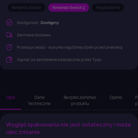
Nintendo Switch
Nintendo Switch 2
PlayStation 5
Dostępność:
Dostępny
Darmowa dostawa
Przedsprzedaż - wysyłka najpóźniej dzień przed premierą
Zapłać za zamówienie bezpiecznie przez Tpay
Opis
Dane
Bezpieczeństwo
Opinie
P
techniczne
produktu
p
Wygląd opakowania nie jest ostateczny i może
ulec zmianie.