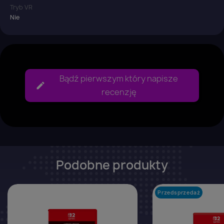
Tryb VR
Nie
Bądź pierwszym który napisze
recenzję
Podobne produkty
favorite_border
Przedsprzedaż