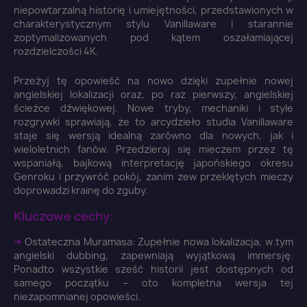
niepowtarzalną historię i umiejętności, przedstawionych w
charakterystycznym stylu Vanillaware i starannie
zoptymalizowanych pod kątem oszałamiającej
rozdzielczości 4K.
Przeżyj tę opowieść na nowo dzięki zupełnie nowej
angielskiej lokalizacji oraz, po raz pierwszy, angielskiej
ścieżce dźwiękowej. Nowe tryby, mechaniki i style
rozgrywki sprawiają, że to arcydzieło studia Vanillaware
staje się wersją idealną zarówno dla nowych, jak i
wieloletnich fanów. Przedzieraj się mieczem przez tę
wspaniałą, bajkową interpretację japońskiego okresu
Genroku i przywróć pokój, zanim zew przeklętych mieczy
doprowadzi krainę do zguby.
Kluczowe cechy:
➜
Ostateczna Muramasa: Zupełnie nowa lokalizacja, w tym
angielski dubbing, zapewniają wyjątkową immersję.
Ponadto wszystkie sześć historii jest dostępnych od
samego początku – oto kompletna wersja tej
niezapomnianej opowieści.