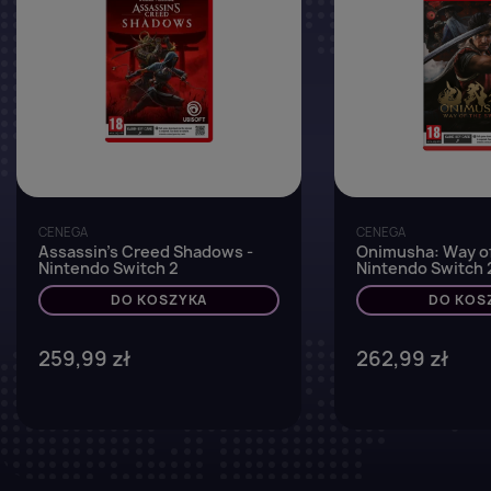
CENEGA
CENEGA
Assassin's Creed Shadows -
Onimusha: Way of
Nintendo Switch 2
Nintendo Switch 
DO KOSZYKA
DO KOS
259,99 zł
262,99 zł