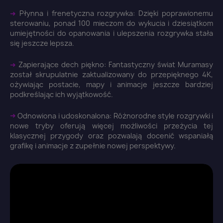
➜
Płynna i frenetyczna rozgrywka: Dzięki poprawionemu
×
Zaloguj się
sterowaniu, ponad 100 mieczom do wykucia i dziesiątkom
umiejętności do opanowania i ulepszenia rozgrywka stała
się jeszcze lepsza.
You need to be logged in to save products in your
wish list.
➜
Zapierające dech piękno: Fantastyczny świat Muramasy
został skrupulatnie zaktualizowany do przepięknego 4K,
ożywiając postacie, mapy i animacje jeszcze bardziej
podkreślając ich wyjątkowość.
Anuluj
Zaloguj się
➜
Odnowiona i udoskonalona: Różnorodne style rozgrywki i
nowe tryby oferują więcej możliwości przeżycia tej
klasycznej przygody oraz pozwalają docenić wspaniałą
grafikę i animacje z zupełnie nowej perspektywy.