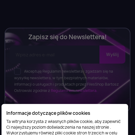
Zapisz się do Newslettera!
Akceptuję Regulamin newslettera i zgadzam się na
wysyłkę newslettera, w tym bezpłatnych materiałów,
informacji o usługach i produktach przez FilesShop Bartosz
Ostrowski zgodnie z
Regulaminem newslettera.
Informacje dotyczące plików cookies
Ta witryna korzysta z własnych plików cookie, aby zapewnić
Ci najwyższy poziom doświadczenia na naszej stronie .
Informacje

Wykorzystujemy również pliki cookie stron trzecich w celu