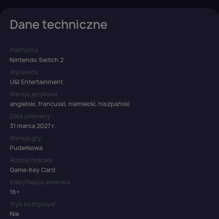
Dane techniczne
Platforma
Nintendo Switch 2
Wydawca
U&I Entertainment
Wersja językowa
angielski, francuski, niemiecki, hiszpański
Data premiery
31 marca 2027 r.
Wersja gry
Pudełkowa
Rodzaj nośnika
Game-Key Card
Klasyfikacja wiekowa
16+
Tryb Multiplayer
Nie