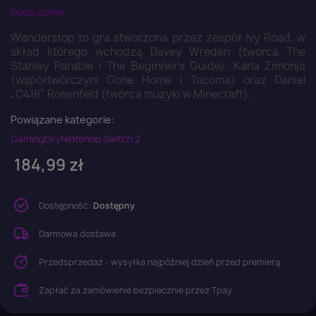
Dodaj opinie
Wanderstop to gra stworzona przez zespół Ivy Road, w
skład którego wchodzą Davey Wreden (twórca The
Stanley Parable i The Beginner's Guide), Karla Zimonja
(współtwórczyni Gone Home i Tacoma) oraz Daniel
„C418” Rosenfeld (twórca muzyki w Minecraft).
Powiązane kategorie:
Gaming
Gry
Nintendo Switch 2
184,99 zł
Dostępność:
Dostępny
Darmowa dostawa
Przedsprzedaż - wysyłka najpóźniej dzień przed premierą
Zapłać za zamówienie bezpiecznie przez Tpay