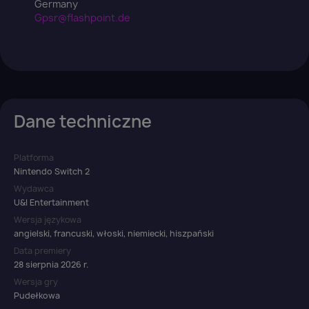
Germany
Gpsr@flashpoint.de
Dane techniczne
Platforma
Nintendo Switch 2
Wydawca
U&I Entertainment
Wersja językowa
angielski, francuski, włoski, niemiecki, hiszpański
Data premiery
28 sierpnia 2026 r.
Wersja gry
Pudełkowa