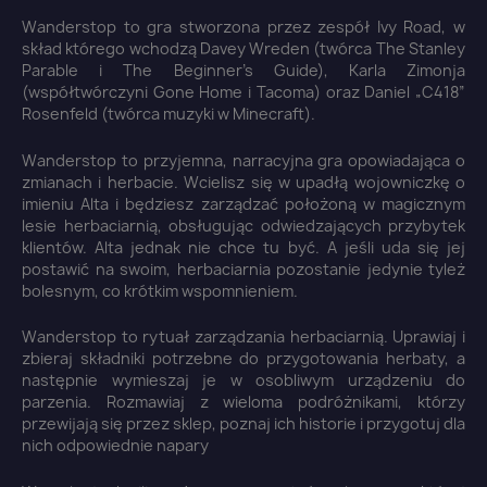
Wanderstop to gra stworzona przez zespół Ivy Road, w
skład którego wchodzą Davey Wreden (twórca The Stanley
Parable i The Beginner's Guide), Karla Zimonja
(współtwórczyni Gone Home i Tacoma) oraz Daniel „C418”
Rosenfeld (twórca muzyki w Minecraft).
Wanderstop to przyjemna, narracyjna gra opowiadająca o
zmianach i herbacie. Wcielisz się w upadłą wojowniczkę o
imieniu Alta i będziesz zarządzać położoną w magicznym
lesie herbaciarnią, obsługując odwiedzających przybytek
klientów. Alta jednak nie chce tu być. A jeśli uda się jej
postawić na swoim, herbaciarnia pozostanie jedynie tyleż
bolesnym, co krótkim wspomnieniem.
Wanderstop to rytuał zarządzania herbaciarnią. Uprawiaj i
zbieraj składniki potrzebne do przygotowania herbaty, a
następnie wymieszaj je w osobliwym urządzeniu do
parzenia. Rozmawiaj z wieloma podróżnikami, którzy
przewijają się przez sklep, poznaj ich historie i przygotuj dla
nich odpowiednie napary