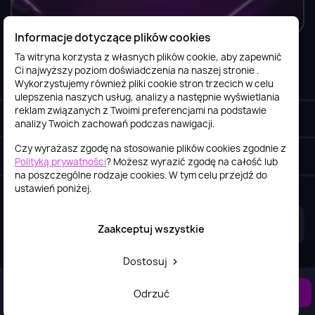
Informacje dotyczące plików cookies
Ta witryna korzysta z własnych plików cookie, aby zapewnić
Ci najwyższy poziom doświadczenia na naszej stronie .
Informacje

Wykorzystujemy również pliki cookie stron trzecich w celu
ulepszenia naszych usług, analizy a następnie wyświetlania
reklam związanych z Twoimi preferencjami na podstawie
Obsługa klienta

analizy Twoich zachowań podczas nawigacji.
Czy wyrażasz zgodę na stosowanie plików cookies zgodnie z
Szybki kontakt
keyboard_arrow_down
Polityką prywatności
? Możesz wyrazić zgodę na całość lub
na poszczególne rodzaje cookies. W tym celu przejdź do
ustawień poniżej.
2026© itstore.com.pl
Projekt i realizacja:
4Pixel
Zaakceptuj wszystkie
Dostosuj
DO KOSZYKA
Odrzuć