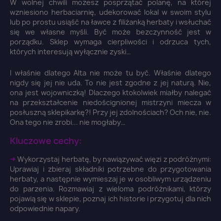
W wolnej chwili możesz posprzątać polanę, na której
wzniesiono herbaciarnię, udekorować lokal w swoim stylu
lub po prostu usiąść na ławce z filiżanką herbaty i wsłuchać
się we własne myśli. Być może bezczynność jest w
porządku. Sklep wymaga cierpliwości i odrzuca tych,
których interesują wyłącznie zyski…
I właśnie dlatego Alta nie może tu być. Właśnie dlatego
nigdy się jej nie uda. To nie jest zgodne z jej naturą. Nie,
ona jest wojowniczką! Dlaczego ktokolwiek miałby nalegać
na przekształcenie niedoścignionej mistrzyni miecza w
posłuszną sklepikarkę?! Przy jej zdolnościach? Och nie, nie.
Ona tego nie zrobi... nie mogłaby…
Kluczowe cechy:
×
➜
Wykorzystaj herbatę, by nawiązywać więzi z podróżnymi:
Zaloguj się
Uprawiaj i zbieraj składniki potrzebne do przygotowania
herbaty, a następnie wymieszaj je w osobliwym urządzeniu
do parzenia. Rozmawiaj z wieloma podróżnikami, którzy
You need to be logged in to save products in your
pojawią się w sklepie, poznaj ich historie i przygotuj dla nich
wish list.
odpowiednie napary.