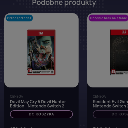
Podobne produkty
Przedsprzedaż
favorite_border
Obecnie brak na stanie
CENEGA
CENEGA
Devil May Cry 5 Devil Hunter
Resident Evil Gen
Edition - Nintendo Switch 2
Nintendo Switch 
DO KOSZYKA
DO KOS