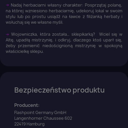
➜
Nadaj herbaciarni własny charakter: Posprzątaj polanę,
na której wzniesiono herbaciarnię, udekoruj lokal w swoim
stylu lub po prostu usiądź na ławce z filiżanką herbaty i
Anuluj
Zaloguj się
wsłuchaj się we własne myśli.
➜
Wojowniczka, która została… sklepikarką? Wciel się w
Altę, upadłą mistrzynię, i odkryj, dlaczego ktoś uparł się,
żeby przemienić niedoścignioną mistrzynię w spokojną
właścicielkę sklepu.
Bezpieczeństwo produktu
Producent:
Flashpoint Germany GmbH
Langenhorner Chaussee 602
22419 Hamburg