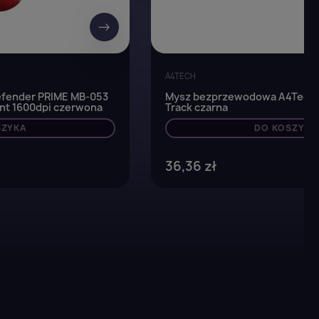
→
A4TECH
fender PRIME MB-053
Mysz bezprzewodowa A4Tech 
ent 1600dpi czerwona
Track czarna
SZYKA
DO KOSZYKA
36,36 zł