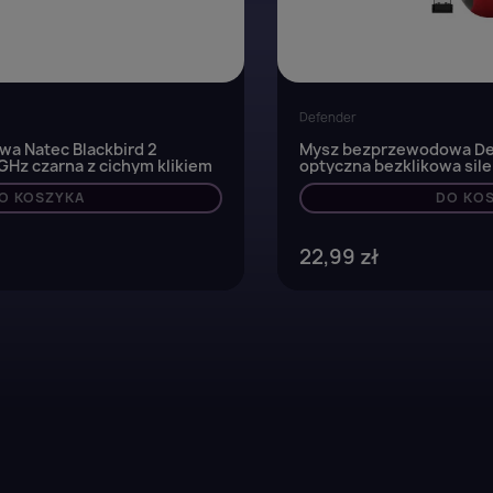
Defender
a Natec Blackbird 2
Mysz bezprzewodowa De
Hz czarna z cichym klikiem
optyczna bezklikowa sil
O KOSZYKA
DO KO
22,99 zł