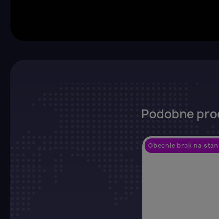
Z
Yo
Podobne pro
Obecnie brak na stan