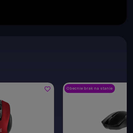
×
favorite_border
Obecnie brak na stanie