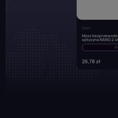
Natec
Mysz bezprzewodow
optyczna NANO 2.4G
D
26,78 zł