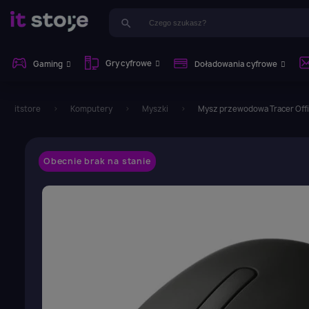
search
Gry cyfrowe
Gaming
Doładowania cyfrowe
itstore
Komputery
Myszki
Mysz przewodowa Tracer Offi
Obecnie brak na stanie