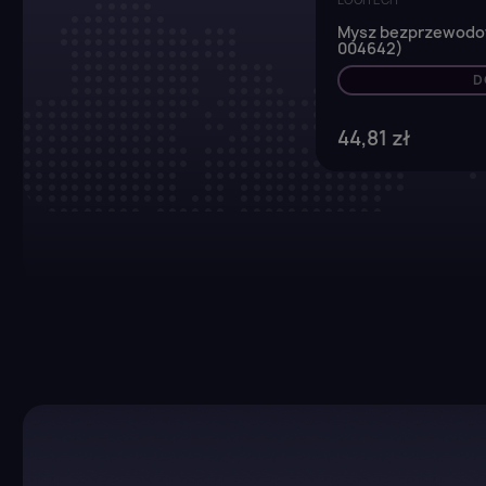
Mysz bezprzewodow
004642)
D
44,81 zł