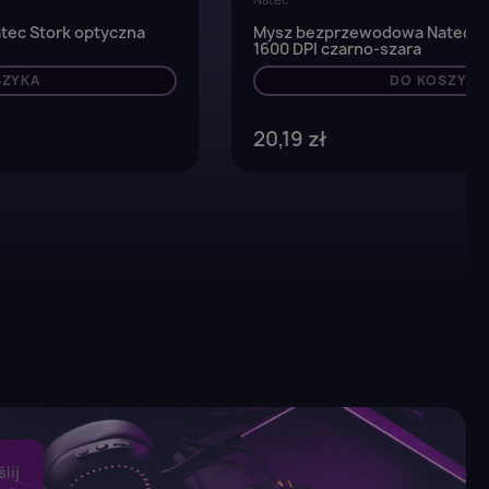
ec Stork optyczna
Mysz bezprzewodowa Natec T
1600 DPI czarno-szara
SZYKA
DO KOSZYKA
20,19 zł