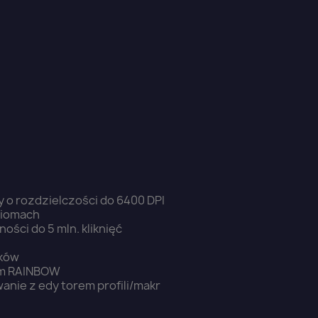
y o rozdzielczości do 6400 DPI
ziomach
ości do 5 mln. kliknięć
sków
em RAINBOW
ie z edy torem profili/makr