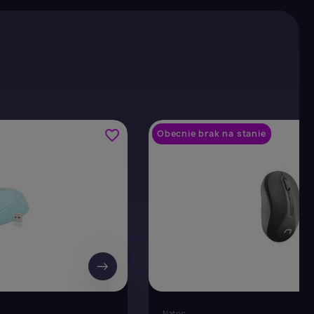
favorite_border
Obecnie brak na stanie
→
Natec