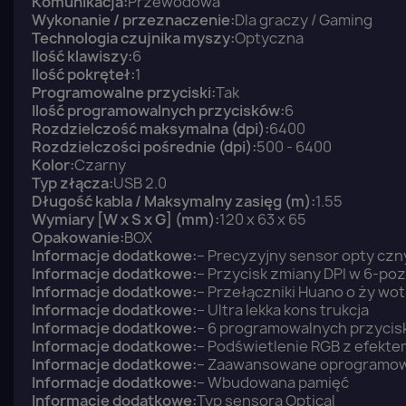
Komunikacja:
Przewodowa
Wykonanie / przeznaczenie:
Dla graczy / Gaming
Technologia czujnika myszy:
Optyczna
Ilość klawiszy:
6
Ilość pokręteł:
1
Programowalne przyciski:
Tak
Ilość programowalnych przycisków:
6
Rozdzielczość maksymalna (dpi):
6400
Rozdzielczości pośrednie (dpi):
500 - 6400
Kolor:
Czarny
Typ złącza:
USB 2.0
Długość kabla / Maksymalny zasięg (m):
1.55
Wymiary [W x S x G] (mm):
120 x 63 x 65
Opakowanie:
BOX
Informacje dodatkowe:
– Precyzyjny sensor opty czn
Informacje dodatkowe:
– Przycisk zmiany DPI w 6-po
Informacje dodatkowe:
– Przełączniki Huano o ży wotn
Informacje dodatkowe:
– Ultra lekka kons trukcja
Informacje dodatkowe:
– 6 programowalnych przyci
Informacje dodatkowe:
– Podświetlenie RGB z efekt
Informacje dodatkowe:
– Zaawansowane oprogramowan
Informacje dodatkowe:
– Wbudowana pamięć
Informacje dodatkowe:
Typ sensora Optical