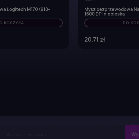
a Logitech M170 (910-
Mysz bezprzewodowa Nat
1600 DPI niebieska
O KOSZYKA
DO KO
20,71 zł