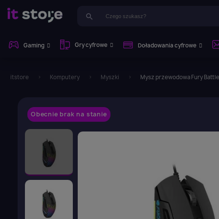
search
Gry cyfrowe
Gaming
Doładowania cyfrowe
itstore
Komputery
Myszki
Mysz przewodowa Fury Battle
Obecnie brak na stanie