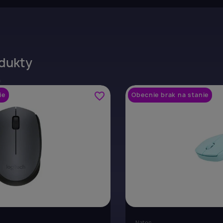
dukty
favorite_border
ie
Obecnie brak na stanie
Natec