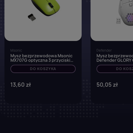
Msonic
Defender
Mysz bezprzewodowa Msonic
Mysz bezprzewo
MX707G optyczna 3 przyciski
Defender GLORY
1000dpi zielona
optyczna 3200dpi
DO KOSZYKA
AKUMULATOR 7 p
DO KOS
Gaming
13,60 zł
50,05 zł