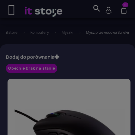
0
search
itstore
Komputery
Myszki
Mysz przewodowa SureFire C
favorite_border
Dodaj do porównania
Obecnie brak na stanie