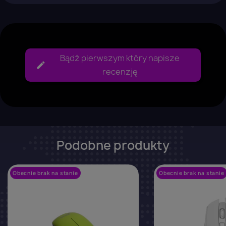
Bądź pierwszym który napisze
recenzję
Podobne produkty
Obecnie brak na stanie
favorite_border
Obecnie brak na stanie