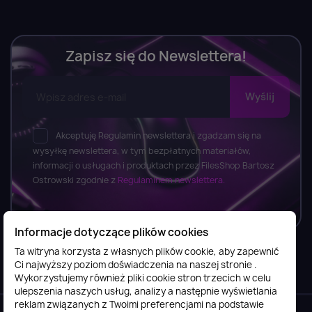
Zapisz się do Newslettera!
Akceptuję Regulamin newslettera i zgadzam się na
wysyłkę newslettera, w tym bezpłatnych materiałów,
informacji o usługach i produktach przez FilesShop Bartosz
Ostrowski zgodnie z
Regulaminem newslettera.
Informacje dotyczące plików cookies
Ta witryna korzysta z własnych plików cookie, aby zapewnić
Ci najwyższy poziom doświadczenia na naszej stronie .
Informacje

Wykorzystujemy również pliki cookie stron trzecich w celu
ulepszenia naszych usług, analizy a następnie wyświetlania
reklam związanych z Twoimi preferencjami na podstawie
Obsługa klienta
