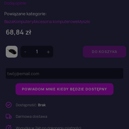
Dodaj opinie
Powiązane kategorie:
Baza
Komputery
Akcesoria komputerowe
Myszki
68,84 zł
DO KOSZYKA
POWIADOM MNIE KIEDY BĘDZIE DOSTĘPNY
Dostępność:
Brak
Darmowa dostawa
Wysyłka w 24h po dokonaniu płatności