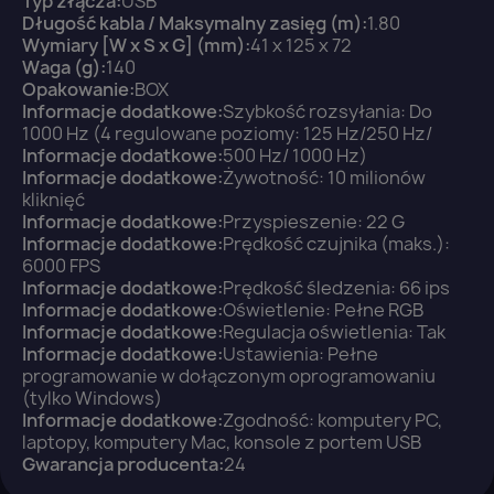
Typ złącza:
USB
×
Długość kabla / Maksymalny zasięg (m):
Zaloguj się
1.80
Wymiary [W x S x G] (mm):
41 x 125 x 72
Waga (g):
140
Opakowanie:
BOX
You need to be logged in to save products in your
Informacje dodatkowe:
wish list.
Szybkość rozsyłania: Do
1000 Hz (4 regulowane poziomy: 125 Hz/250 Hz/
Informacje dodatkowe:
500 Hz/ 1000 Hz)
Informacje dodatkowe:
Żywotność: 10 milionów
kliknięć
Informacje dodatkowe:
Przyspieszenie: 22 G
Anuluj
Zaloguj się
Informacje dodatkowe:
Prędkość czujnika (maks.):
6000 FPS
Informacje dodatkowe:
Prędkość śledzenia: 66 ips
Informacje dodatkowe:
Oświetlenie: Pełne RGB
Informacje dodatkowe:
Regulacja oświetlenia: Tak
Informacje dodatkowe:
Ustawienia: Pełne
programowanie w dołączonym oprogramowaniu
(tylko Windows)
Informacje dodatkowe:
Zgodność: komputery PC,
laptopy, komputery Mac, konsole z portem USB
Gwarancja producenta:
24