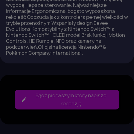
wygodę i lepsze sterowanie. Najważniejsze
informacje Ergonomiczna, bogato wyposażona
rękojeść Odczucia jak z kontrolera pełnej wielkości w
trybie przenośnym Wspaniały design Eevee
Anuluj
Zaloguj się
Evolutions Kompatybilny z Nintendo Switch™ a
Nintendo Switch™ - OLED model Brak funkcji Motion
Controls, HD Rumble, NFC oraz kamery na
podczerwień.Oficjalna licencja Nintendo® &
Pokémon Company International.
Bądź pierwszym który napisze
recenzję