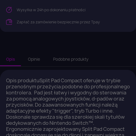
Wysyłka w 24h po dokonaniu płatności
Zapłać za zamówienie bezpiecznie przez Tpay
Opis
Opinie
Podobne produkty
Opis produktuSplit Pad Compact oferuje w trybie
przenośnym przeżycia podobne do profesjonalnego
kontrolera. Pad jest łatwy i wygodny do sterowania
za pomocą analogowych joysticków, d-padów oraz
×
przycisków. Do zaawansowanych funkcji należą
Zaloguj się
adaptacyjne efekty "trigger", tryb Turbo i inne.
Doskonale sprawdza się dla szerokiej skali tytułów
dedykowanych do Nintendo Switch™.
You need to be logged in to save products in your
Ergonomicznie zaprojektowany Split Pad Compact
wish list.
doskonale dopasuje się do dłoni i zapewni większą