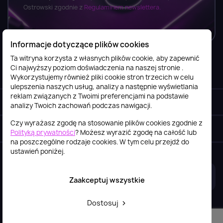
Ostrowski zgodnie z
Regulaminem newslettera.
Informacje dotyczące plików cookies
Ta witryna korzysta z własnych plików cookie, aby zapewnić
Ci najwyższy poziom doświadczenia na naszej stronie .
Informacje

Wykorzystujemy również pliki cookie stron trzecich w celu
ulepszenia naszych usług, analizy a następnie wyświetlania
reklam związanych z Twoimi preferencjami na podstawie
Obsługa klienta

analizy Twoich zachowań podczas nawigacji.
Czy wyrażasz zgodę na stosowanie plików cookies zgodnie z
Szybki kontakt
keyboard_arrow_down
Polityką prywatności
? Możesz wyrazić zgodę na całość lub
na poszczególne rodzaje cookies. W tym celu przejdź do
ustawień poniżej.
2026© itstore.com.pl
Projekt i realizacja:
4Pixel
Zaakceptuj wszystkie
Dostosuj