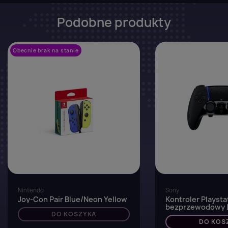
Podobne produkty
Obecnie brak na stanie
favorite_border
Nintendo
Sony
Joy-Con Pair Blue/Neon Yellow
Kontroler Playsta
bezprzewodowy 
DO KOSZYKA
Edge Midnight Bl
DO KOS