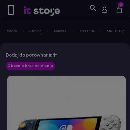
0
search
itstore
Gaming
Konsole
Akcesoria
SWITCH Split 
favorite_border
Dodaj do porównania
Obecnie brak na stanie