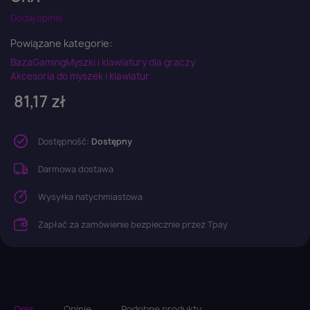
Dodaj opinie
Powiązane kategorie:
Baza
Gaming
Myszki i klawiatury dla graczy
Akcesoria do myszek i klawiatur
81,17 zł
Dostępność:
Dostępny
Darmowa dostawa
Wysyłka natychmiastowa
Zapłać za zamówienie bezpiecznie przez Tpay
Opis
Opinie
Podobne produkty