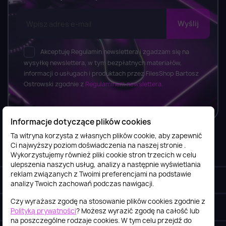
Akceptuję Regulamin newslettera i zgadzam się na
wysyłkę newslettera, w tym bezpłatnych materiałów,
informacji o usługach i produktach przez FilesShop Bartosz
Ostrowski zgodnie z
Regulaminem newslettera.
Informacje dotyczące plików cookies
Ta witryna korzysta z własnych plików cookie, aby zapewnić
Ci najwyższy poziom doświadczenia na naszej stronie .
Informacje

Wykorzystujemy również pliki cookie stron trzecich w celu
ulepszenia naszych usług, analizy a następnie wyświetlania
reklam związanych z Twoimi preferencjami na podstawie
Obsługa klienta

analizy Twoich zachowań podczas nawigacji.
Czy wyrażasz zgodę na stosowanie plików cookies zgodnie z
Szybki kontakt
keyboard_arrow_down
Polityką prywatności
? Możesz wyrazić zgodę na całość lub
na poszczególne rodzaje cookies. W tym celu przejdź do