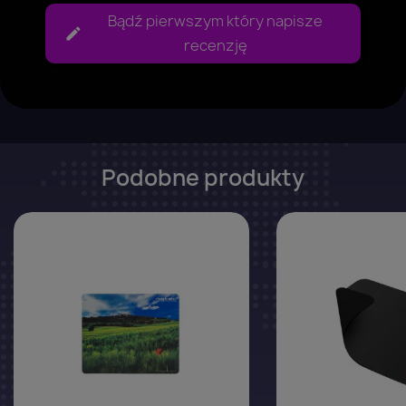
Bądź pierwszym który napisze
recenzję
Podobne produkty
favorite_border