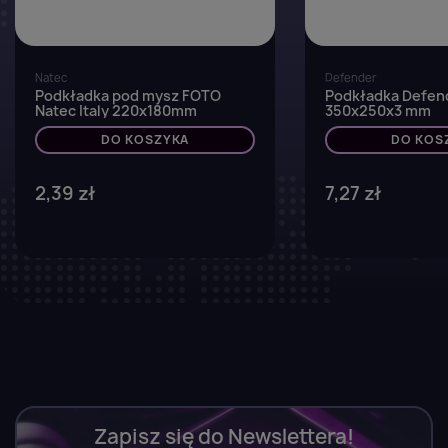
Natec
Defender
Podkładka pod mysz FOTO
Podkładka Defen
Natec Italy 220x180mm
350x250x3 mm
DO KOSZYKA
DO KOS
2,39 zł
7,27 zł
Zapisz się do Newslettera!