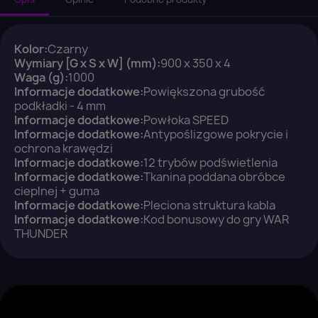
Kolor:
Czarny
Wymiary [G x S x W] (mm):
900 x 350 x 4
Waga (g):
1000
Informacje dodatkowe:
Powiększona grubość
podkładki - 4 mm
Informacje dodatkowe:
Powłoka SPEED
×
Informacje dodatkowe:
Antypoślizgowe pokrycie i
Zaloguj się
ochrona krawędzi
Informacje dodatkowe:
12 trybów podświetlenia
Informacje dodatkowe:
Tkanina poddana obróbce
You need to be logged in to save products in your
cieplnej + guma
wish list.
Informacje dodatkowe:
Pleciona struktura kabla
Informacje dodatkowe:
Kod bonusowy do gry WAR
THUNDER
Anuluj
Zaloguj się