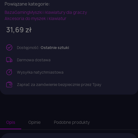
Powiązane kategorie:
Baza
Gaming
Myszki i klawiatury dla graczy
Akcesoria do myszek i klawiatur
31,69 zł
Dostępność:
Ostatnie sztuki
Darmowa dostawa
Wysyłka natychmiastowa
Zapłać za zamówienie bezpiecznie przez Tpay
Opis
Opinie
Podobne produkty