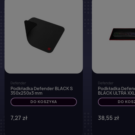
favorite_border
Defender
Defender
Podkładka Defender BLACK S
Podkładka Defen
350x250x3 mm
BLACK ULTRA XX
900x450x3mm + 
DO KOSZYKA
DO KOS
7,27 zł
38,55 zł