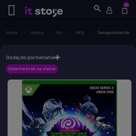
0
search
itstore
Gaming
Gry
XBOX
Teenage Mutant Ninja Tu
favorite_border
Dodaj do porównania
Obecnie brak na stanie