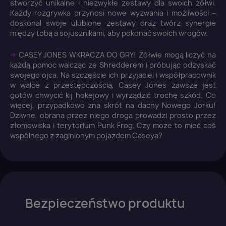
wish list.
stworzyć unikalne i niezwykłe zestawy dla swoich żółwi.
Każdy rozgrywka przynosi nowe wyzwania i możliwości –
doskonal swoje ulubione zestawy oraz twórz synergie
między tobą a sojusznikami, aby pokonać swoich wrogów.
➜
CASEY JONES WKRACZA DO GRY! Żółwie mogą liczyć na
Anuluj
Zaloguj się
każdą pomoc walcząc ze Shredderem i próbując odzyskać
swojego ojca. Na szczęście ich przyjaciel i współpracownik
w walce z przestępczością, Casey Jones zawsze jest
gotów chwycić kij hokejowy i wyrządzić trochę szkód. Co
więcej, przypadkowo zna skrót na dachy Nowego Jorku!
Dziwne, obrana przez niego droga prowadzi prosto przez
złomowiska i terytorium Punk Frog. Czy może to mieć coś
wspólnego z zaginionym pojazdem Caseya?
Bezpieczeństwo produktu