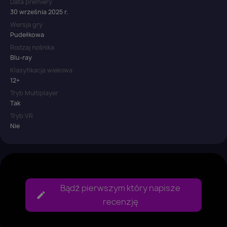
Data premiery
30 września 2025 r.
Wersja gry
Pudełkowa
Rodzaj nośnika
Blu-ray
Klasyfikacja wiekowa
12+
Tryb Multiplayer
Tak
Tryb VR
Nie
Bądź pierwszym który napisze
recenzję