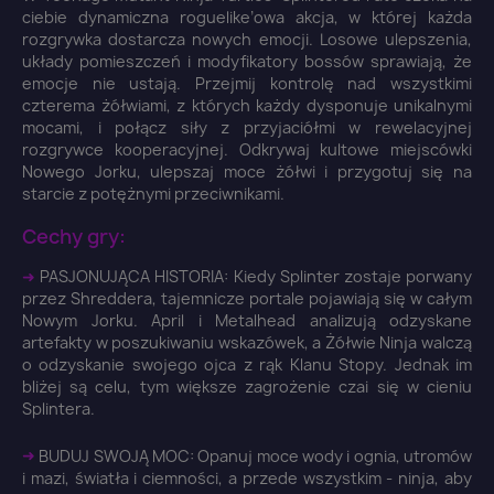
ciebie dynamiczna roguelike’owa akcja, w której każda
rozgrywka dostarcza nowych emocji. Losowe ulepszenia,
układy pomieszczeń i modyfikatory bossów sprawiają, że
emocje nie ustają. Przejmij kontrolę nad wszystkimi
czterema żółwiami, z których każdy dysponuje unikalnymi
mocami, i połącz siły z przyjaciółmi w rewelacyjnej
rozgrywce kooperacyjnej. Odkrywaj kultowe miejscówki
Nowego Jorku, ulepszaj moce żółwi i przygotuj się na
starcie z potężnymi przeciwnikami.
Cechy gry:
➜
PASJONUJĄCA HISTORIA: Kiedy Splinter zostaje porwany
przez Shreddera, tajemnicze portale pojawiają się w całym
Nowym Jorku. April i Metalhead analizują odzyskane
artefakty w poszukiwaniu wskazówek, a Żółwie Ninja walczą
o odzyskanie swojego ojca z rąk Klanu Stopy. Jednak im
bliżej są celu, tym większe zagrożenie czai się w cieniu
×
Splintera.
Zaloguj się
➜
BUDUJ SWOJĄ MOC: Opanuj moce wody i ognia, utromów
You need to be logged in to save products in your
i mazi, światła i ciemności, a przede wszystkim - ninja, aby