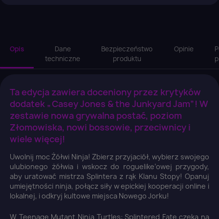
Opis
Dane
Bezpieczeństwo
Opinie
P
techniczne
produktu
p
Ta edycja zawiera doceniony przez krytyków
dodatek „Casey Jones & the Junkyard Jam”! W
zestawie nowa grywalna postać, poziom
Złomowiska, nowi bossowie, przeciwnicy i
wiele więcej!
Uwolnij moc Żółwi Ninja! Zbierz przyjaciół, wybierz swojego
ulubionego żółwia i wskocz do roguelike’owej przygody,
aby uratować mistrza Splintera z rąk Klanu Stopy! Opanuj
umiejętności ninja, połącz siły w epickiej kooperacji online i
lokalnej, i odkryj kultowe miejsca Nowego Jorku!
W Teenage Mutant Ninja Turtles: Splintered Fate czeka na