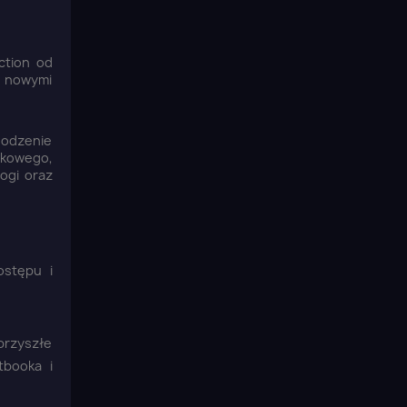
.
ction od
, nowymi
hodzenie
okowego,
łogi oraz
stępu i
przyszłe
tbooka i