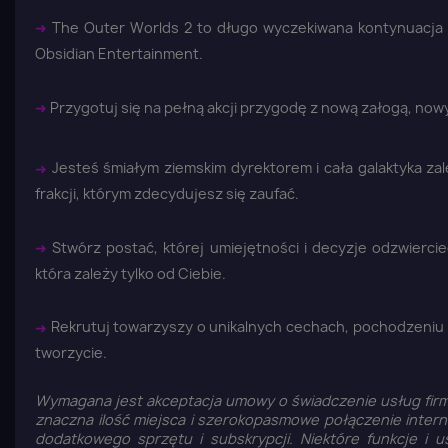
➜
The Outer Worlds 2 to długo wyczekiwana kontynuacja w
Obsidian Entertainment.
➜
Przygotuj się na pełną akcji przygodę z nową załogą, nowy
➜
Jesteś śmiałym ziemskim dyrektorem i cała galaktyka zal
frakcji, którym zdecydujesz się zaufać.
➜
Stwórz postać, której umiejętności i decyzje odzwiercied
która zależy tylko od Ciebie.
➜
Rekrutuj towarzyszy o unikalnych cechach, pochodzeniu i c
tworzycie.
Wymagana jest akceptacja umowy o świadczenie usług firm
znaczna ilość miejsca i szerokopasmowe połączenie inte
dodatkowego sprzętu i subskrypcji. Niektóre funkcje i