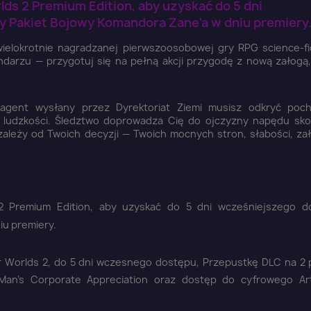
s 2 Premium Edition, aby uzyskać do 5 dni
 Pakiet Bojowy Komandora Zane'a w dniu premiery
ielokrotnie nagradzanej pierwszoosobowej gry RPG science-fi
ndarzu — przygotuj się na pełną akcji przygodę z nową załogą
 agent wysłany przez Dyrektoriat Ziemi musisz odkryć poc
ałej ludzkości. Śledztwo doprowadza Cię do ojczyzny napędu sk
i, zależy od Twoich decyzji — Twoich mocnych stron, słabości, za
Premium Edition, aby uzyskać do 5 dni wcześniejszego do
u premiery.
 Worlds 2, do 5 dni wczesnego dostępu, Przepustkę DLC na 2 
Man's Corporate Appreciation oraz dostęp do cyfrowego Ar