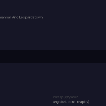
Anuluj
Zaloguj się
rmanhall And Leopardstown
Wersja językowa
angielski, polski (napisy)