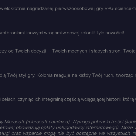
ielokrotnie nagradzanej pierwszoosobowej gry RPG science-fi
mi broniami i nowymi wrogami w nowej kolonii! Tyle nowości!
eży od Twoich decyzji — Twoich mocnych i słabych stron, Twojej 
lą Twój styl gry. Kolonia reaguje na każdy Twój ruch, tworząc 
elach, czyniąc ich integralną częścią wciągającej historii, którą
y Microsoft (microsoft.com/msa). Wymaga pobrania treści (koni
rnetowe; obowiązują opłaty usługodawcy internetowego). Może
 usługi oraz wsparcie mogą nie być dostępne we wszystkich r