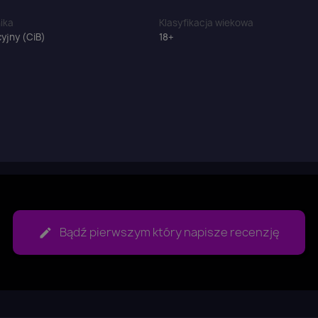
ika
Klasyfikacja wiekowa
yjny (CiB)
18+
Bądź pierwszym który napisze recenzję