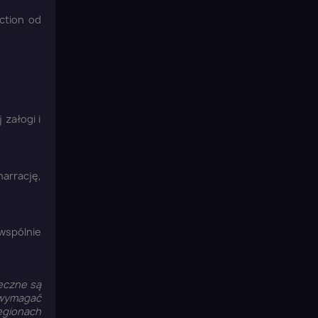
ction od
załogi i
narrację,
 wspólnie
eczne są
 wymagać
egionach