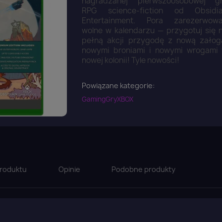
nagradzanej pierwszoosobowej g
RPG science-fiction od Obsidi
Entertainment. Pora zarezerwow
wolne w kalendarzu — przygotuj się 
pełną akcji przygodę z nową załog
nowymi broniami i nowymi wrogami
nowej kolonii! Tyle nowości!
Powiązane kategorie:
Gaming
Gry
XBOX
roduktu
Opinie
Podobne produkty