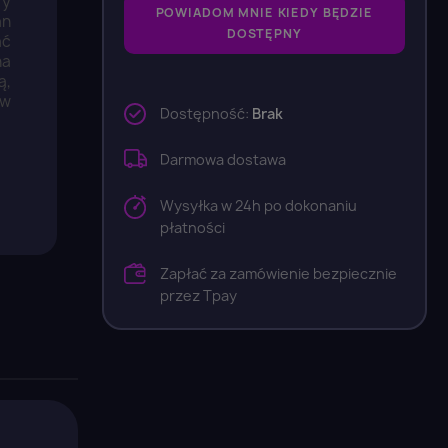
ry
POWIADOM MNIE KIEDY BĘDZIE
an
DOSTĘPNY
ać
na
ą,
 w
Dostępność:
Brak
Darmowa dostawa
Wysyłka w 24h po dokonaniu
płatności
Zapłać za zamówienie bezpiecznie
przez Tpay