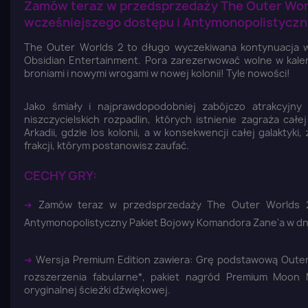
Zamów teraz w przedsprzedaży The Outer World
wcześniejszego dostępu i Antymonopolistyczny
The Outer Worlds 2 to długo wyczekiwana kontynuacja w
Obsidian Entertainment. Pora zarezerwować wolne w kale
broniami i nowymi wrogami w nowej kolonii! Tyle nowości!
Jako śmiały i najprawdopodobniej zabójczo atrakcyjny
niszczycielskich rozpadlin, których istnienie zagraża c
Arkadii, gdzie los kolonii, a w konsekwencji całej galaktyk
frakcji, którym postanowisz zaufać.
CECHY GRY:
➜
Zamów teraz w przedsprzedaży The Outer Worlds 2 
Antymonopolistyczny Pakiet Bojowy Komandora Zane'a w dni
➜
Wersja Premium Edition zawiera: Grę podstawową Outer
rozszerzenia fabularne*, pakiet nagród Premium Moon 
oryginalnej ścieżki dźwiękowej.