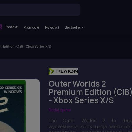
Kontakt
Promocje
Nowości
Bestsellery
 Edition (CiB) - Xbox Series X/S
Outer Worlds 2
Premium Edition (CiB
- Xbox Series X/S
Dodaj opinie
The Outer Worlds 2 to dłu
wyczekiwana kontynuacja wielokrotn