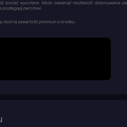
bądź zostać wycofane. Może zawierać możliwość dokonywania z
ie podlegają zwrotowi.
ą i kod na zawartość premium w środku.
aloguj się
u
u need to be logged in to save products in your wish list.