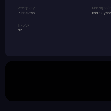
Wersja gry
Rodzaj nośn
Pudełkowa
kod aktywac
Tryb VR
Nie