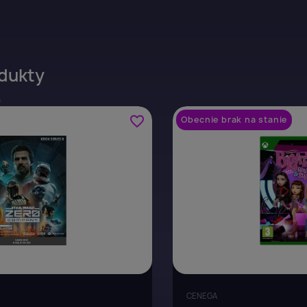
dukty
favorite_border
Obecnie brak na stanie
CENEGA