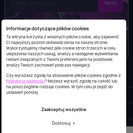
Akceptuję Regulamin newslettera i zgadzam się na
wysyłkę newslettera, w tym bezpłatnych materiałów,
Informacje dotyczące plików cookies
informacji o usługach i produktach przez FilesShop Bartosz
Ta witryna korzysta z własnych plików cookie, aby zapewnić
Ostrowski zgodnie z
Regulaminem newslettera.
Ci najwyższy poziom doświadczenia na naszej stronie .
Wykorzystujemy również pliki cookie stron trzecich w celu
ulepszenia naszych usług, analizy a następnie wyświetlania
reklam związanych z Twoimi preferencjami na podstawie
analizy Twoich zachowań podczas nawigacji.
Czy wyrażasz zgodę na stosowanie plików cookies zgodnie z
Informacje

Polityką prywatności
? Możesz wyrazić zgodę na całość lub
na poszczególne rodzaje cookies. W tym celu przejdź do
ustawień poniżej.
Obsługa klienta

Zaakceptuj wszystkie
Szybki kontakt
keyboard_arrow_down
Dostosuj