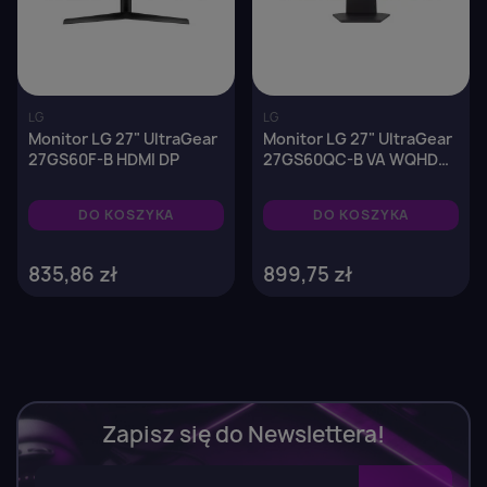
LG
LG
×
Zaloguj się
Monitor LG 27" UltraGear
Monitor LG 27" UltraGear
27GS60F-B HDMI DP
27GS60QC-B VA WQHD
180Hz 2xHDMI DP
You need to be logged in to save products in your
DO KOSZYKA
DO KOSZYKA
wish list.
835,86 zł
899,75 zł
Anuluj
Zaloguj się
Zapisz się do Newslettera!