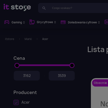
search
Gry cyfrowe
Gaming
Doładowania cyfrowe
itstore
Marki
Acer
Lista
Cena
-
Obecnie 
Producent
Acer
