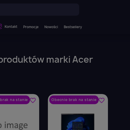
Kontakt
Promocje
Nowości
Bestsellery
 produktów marki Acer
favorite_border
favorite_border
brak na stanie
Obecnie brak na stanie