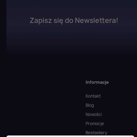
Zapisz się do Newslettera!
Informacje
Kontakt
Blog
Nowości
Promocje
Bestsellery