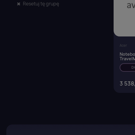
Resetuj tę grupę
Acer
Notebo
Travel
G2-TC
16"WUX
D
120U/1
Steel G
3 538
Z
Yo