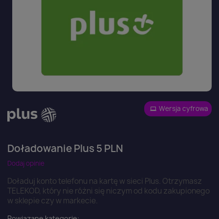
Wersja cyfrowa
Doładowanie Plus 5 PLN
Dodaj opinie
Doładuj konto telefonu na kartę w sieci Plus. Otrzymasz
TELEKOD, który nie różni się niczym od kodu zakupionego
w sklepie czy w markecie.
Powiązane kategorie: