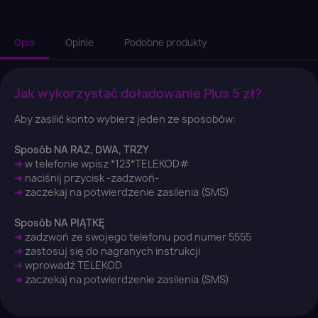
Opis
Opinie
Podobne produkty
Jak wykorzystać doładowanie Plus 5 zł?
Aby zasilić konto wybierz jeden ze sposobów:
Sposób NA RAZ, DWA, TRZY
×
➜
w telefonie wpisz *123*TELEKOD#
Zaloguj się
➜
naciśnij przycisk -zadzwoń-
➜
zaczekaj na potwierdzenie zasilenia (SMS)
You need to be logged in to save products in your
Sposób NA PIĄTKĘ
wish list.
➜
zadzwoń ze swojego telefonu pod numer 5555
➜
zastosuj się do nagranych instrukcji
➜
wprowadź TELEKOD
➜
zaczekaj na potwierdzenie zasilenia (SMS)
Anuluj
Zaloguj się