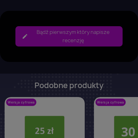
Bądź pierwszym który napisze
recenzję
Podobne produkty
Wersja cyfrowa
favorite_border
Wersja cyfrowa