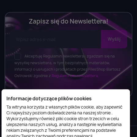
Zapisz się do Newslettera!
Akceptuję Regulamin newslettera i zgadzam się na
wysyłkę newslettera, w tym bezpłatnych materiałów,
informacji o usługach i produktach przez FilesShop Bartosz
Ostrowski zgodnie z
Regulaminem newslettera.
Informacje dotyczące plików cookies
Ta witryna korzysta z własnych plików cookie, aby zapewnić
Ci najwyższy poziom doświadczenia na naszej stronie .
Informacje

Wykorzystujemy również pliki cookie stron trzecich w celu
ulepszenia naszych usług, analizy a następnie wyświetlania
reklam związanych z Twoimi preferencjami na podstawie
Obsługa klienta

analizy Twoich zachowań podczas nawigacji.