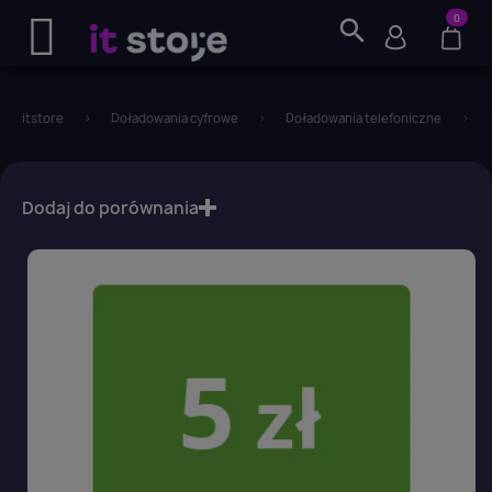
0
search
itstore
Doładowania cyfrowe
Doładowania telefoniczne
favorite_border
Dodaj do porównania