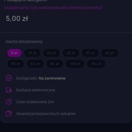
Doładowania cyfrowe
Doładowania telefoniczne
Plus
5,00 zł
Kwota doładowania
5 zł
10 zł
20 zł
25 zł
30 zł
40 zł
50 zł
60 zł
80 zł
100 zł
150 zł
Dostępność:
Na zamówienie
Dostawa elektroniczna
Czas oczekiwania 24h
Gwarancja bezpiecznych zakupów