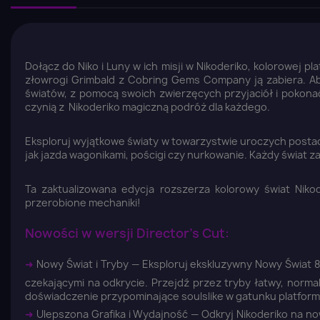
Dołącz do Niko i Luny w ich misji w Nikoderiko, kolorowej 
złowrogi Grimbald z Cobring Gems Company ją zabiera. Ab
światów, z pomocą swoich zwierzęcych przyjaciół i pokona
czynią z Nikoderiko magiczną podróż dla każdego.
Eksploruj wyjątkowe światy w towarzystwie uroczych postaci
jak jazda wagonikami, pościgi czy nurkowanie. Każdy świat 
Ta zaktualizowana edycja rozszerza kolorowy świat Niko
przerobione mechaniki!
Nowości w wersji Director’s Cut:
➜
Nowy Świat i Tryby — Eksploruj ekskluzywny Nowy Świat 
czekającymi na odkrycie. Przejdź przez tryby łatwy, norma
doświadczenie przypominające soulslike w gatunku platfor
➜
Ulepszona Grafika i Wydajność — Odkryj Nikoderiko na no