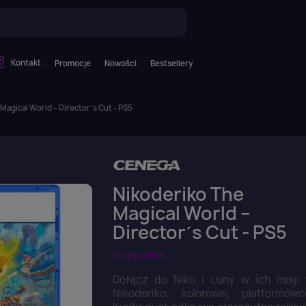
Kontakt
Promocje
Nowości
Bestsellery
Magical World – Director´s Cut - PS5
Nikoderiko The
Magical World –
Director´s Cut - PS5
Dodaj opinie
Dołącz do Niko i Luny w ich misji
Nikoderiko, kolorowej platformówc