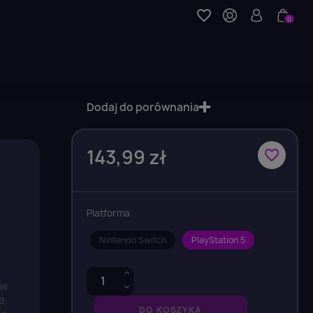
favorite_border
0
Dodaj do porównania
143,99 zł
favorite_border
Platforma
Nintendo Switch
PlayStation 5
 w
e.
DO KOSZYKA