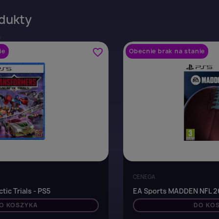
dukty
favorite_border
ie
Obecnie brak na stanie
CENEGA
tic Trials - PS5
EA Sports MADDEN NFL 26
O KOSZYKA
DO KO