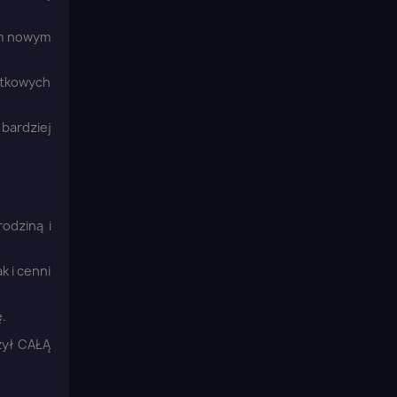
ym nowym
atkowych
bardziej
odziną i
k i cenni
.
zył CAŁĄ