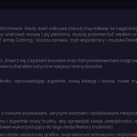
platformówce. Kiedy duet odkrywa starożytną relikwię na magiczne
y uratować wyspę i jej plemiona, muszą przemierzyć siedem un
ć armię Cobring. Urocza oprawa, tryb współpracy i muzyka David
. Zmierz się z epickimi bossami oraz różnymi elementami rozgrywk
zawiera charakterystyczne miejsca i areny bossów.
deriko, wprowadzając zupełnie nową lokację i bossa, nowe tr
8 z nowymi wyzwaniami, ukrytymi skarbami i dodatkowymi niespod
lny i zupełnie nowy trudny, aby sprawdzić swoje umiejętności, 
mówek wykorzystujący do tego modyfikatory trudności.
wo dzięki ulepszonej grafice, poprawionym animacjom i zoptymal