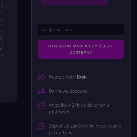
ię
ld
a.
a,
ch
ch
g.
 i
POWIADOM MNIE KIEDY BĘDZIE
 z
DOSTĘPNY
la
Dostępność:
Brak
Darmowa dostawa
Wysyłka w 24h po dokonaniu
płatności
Zapłać za zamówienie bezpiecznie
przez Tpay