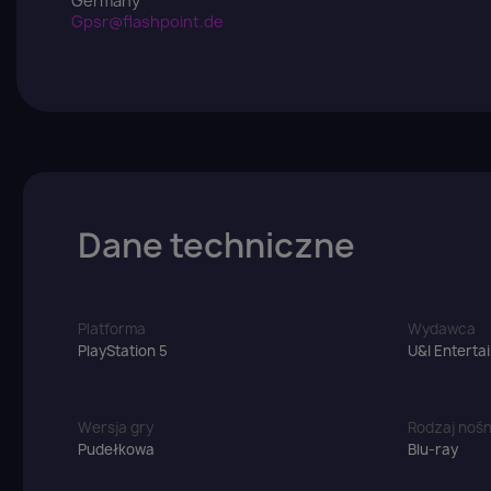
Germany
Gpsr@flashpoint.de
Dane techniczne
Platforma
Wydawca
PlayStation 5
U&I Enterta
Wersja gry
Rodzaj nośn
Pudełkowa
Blu-ray