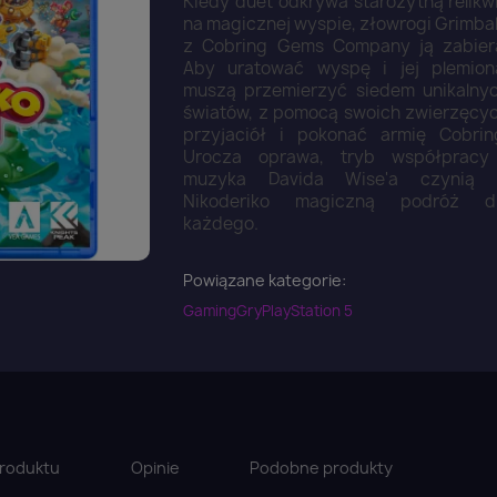
Kiedy duet odkrywa starożytną relikw
na magicznej wyspie, złowrogi Grimba
z Cobring Gems Company ją zabier
Aby uratować wyspę i jej plemion
muszą przemierzyć siedem unikalny
światów, z pomocą swoich zwierzęcy
przyjaciół i pokonać armię Cobrin
Urocza oprawa, tryb współpracy
muzyka Davida Wise'a czynią
Nikoderiko magiczną podróż d
każdego.
Powiązane kategorie:
Gaming
Gry
PlayStation 5
roduktu
Opinie
Podobne produkty