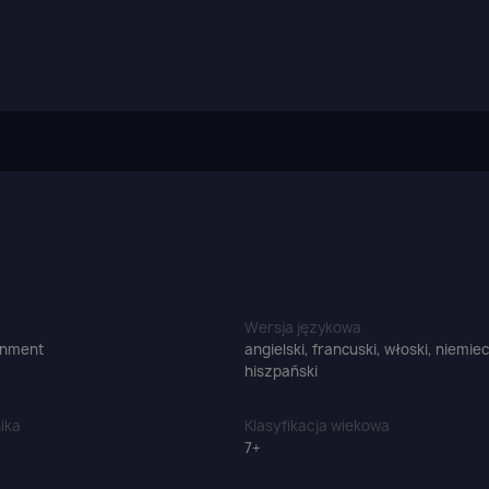
Anuluj
Zaloguj się
Wersja językowa
inment
angielski, francuski, włoski, niemiec
hiszpański
ika
Klasyfikacja wiekowa
7+