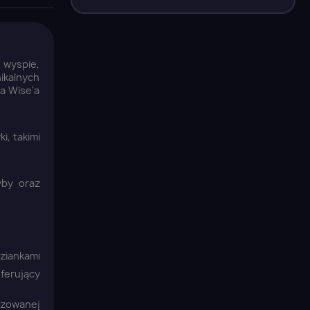
j wyspie,
ikalnych
a Wise'a
i, takimi
yby oraz
ziankami
oferujący
izowanej