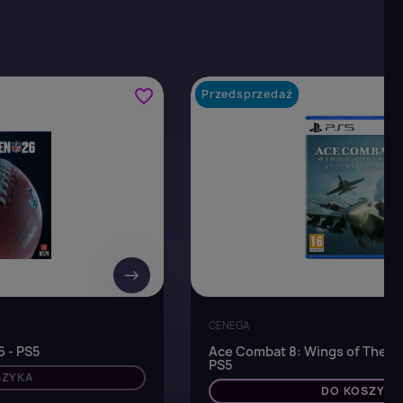
favorite_border
Przedsprzedaż
→
CENEGA
 - PS5
Ace Combat 8: Wings of Theve 
PS5
SZYKA
DO KOSZYKA