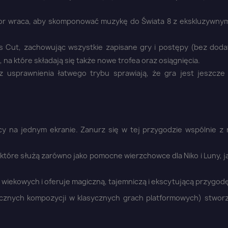
or wraca, aby skomponować muzykę do Świata 8 z ekskluzywn
r’s Cut, zachowując wszystkie zapisane gry i postępy (bez dod
, na które składają się także nowe trofea oraz osiągnięcia.
usprawnienia łatwego trybu sprawiają, że gra jest jeszcze 
y na jednym ekranie. Zanurz się w tej przygodzie wspólnie z r
które służą zarówno jako pomocne wierzchowce dla Niko i Luny, ja
 wiekowych i oferuje magiczną, tajemniczą i ekscytującą przygodę
cznych kompozycji w klasycznych grach platformowych) stwor