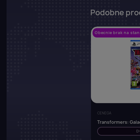
Podobne pro
Obecnie brak na stan
CENEGA
Transformers: Galac
D