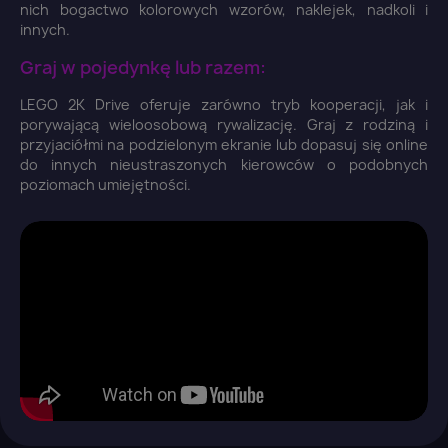
nich bogactwo kolorowych wzorów, naklejek, nadkoli i
innych.
×
Zaloguj się
Graj w pojedynkę lub razem:
LEGO 2K Drive oferuje zarówno tryb kooperacji, jak i
You need to be logged in to save products in your
porywającą wieloosobową rywalizację. Graj z rodziną i
wish list.
przyjaciółmi na podzielonym ekranie lub dopasuj się online
do innych nieustraszonych kierowców o podobnych
poziomach umiejętności.
Anuluj
Zaloguj się