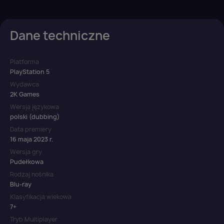
Dane techniczne
Platforma
PlayStation 5
Wydawca
2K Games
Wersja językowa
polski (dubbing)
Data premiery
16 maja 2023 r.
Wersja gry
Pudełkowa
Rodzaj nośnika
Blu-ray
Klasyfikacja wiekowa
7+
Tryb Multiplayer