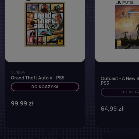
CENEGA
Grand Theft Auto V - PS5
Outcast - A New B
PS5
DO KOSZYKA
DO KOS
99,99 zł
64,99 zł