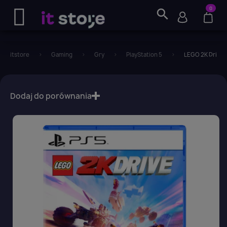
0
search
itstore
Gaming
Gry
PlayStation 5
LEGO 2K Drive 
favorite_border
Dodaj do porównania