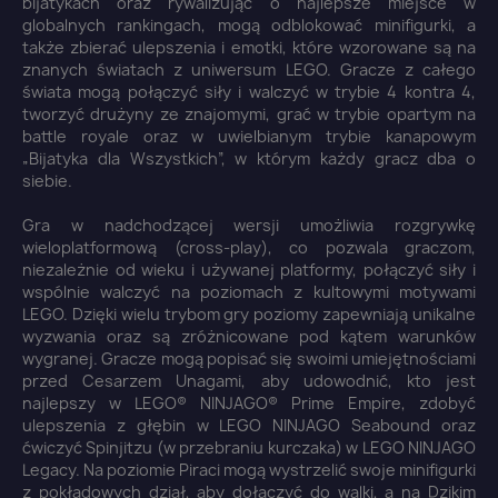
bijatykach oraz rywalizując o najlepsze miejsce w
globalnych rankingach, mogą odblokować minifigurki, a
także zbierać ulepszenia i emotki, które wzorowane są na
znanych światach z uniwersum LEGO. Gracze z całego
świata mogą połączyć siły i walczyć w trybie 4 kontra 4,
tworzyć drużyny ze znajomymi, grać w trybie opartym na
battle royale oraz w uwielbianym trybie kanapowym
„Bijatyka dla Wszystkich”, w którym każdy gracz dba o
siebie.
Gra w nadchodzącej wersji umożliwia rozgrywkę
wieloplatformową (cross-play), co pozwala graczom,
niezależnie od wieku i używanej platformy, połączyć siły i
wspólnie walczyć na poziomach z kultowymi motywami
LEGO. Dzięki wielu trybom gry poziomy zapewniają unikalne
wyzwania oraz są zróżnicowane pod kątem warunków
wygranej. Gracze mogą popisać się swoimi umiejętnościami
przed Cesarzem Unagami, aby udowodnić, kto jest
najlepszy w LEGO® NINJAGO® Prime Empire, zdobyć
ulepszenia z głębin w LEGO NINJAGO Seabound oraz
ćwiczyć Spinjitzu (w przebraniu kurczaka) w LEGO NINJAGO
Legacy. Na poziomie Piraci mogą wystrzelić swoje minifigurki
z pokładowych dział, aby dołączyć do walki, a na Dzikim