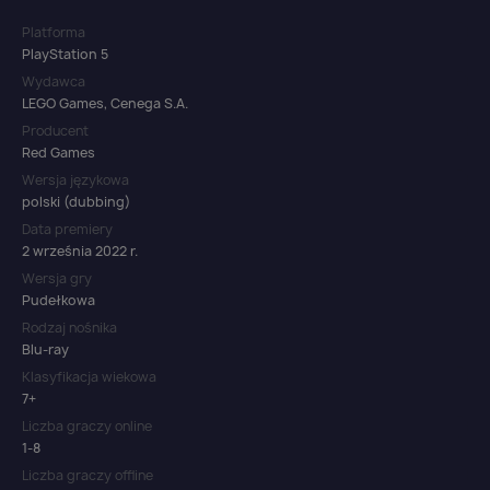
Platforma
PlayStation 5
Wydawca
LEGO Games, Cenega S.A.
Producent
Red Games
Wersja językowa
polski (dubbing)
Data premiery
2 września 2022 r.
Wersja gry
Pudełkowa
Rodzaj nośnika
Blu-ray
Klasyfikacja wiekowa
7+
Liczba graczy online
1-8
Liczba graczy offline