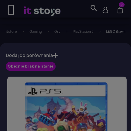
0
search
itstore
Gaming
Gry
PlayStation 5
LEGO Brawls - 
favorite_border
Dodaj do porównania
Obecnie brak na stanie