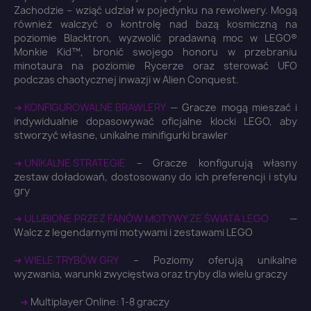
Zachodzie – wziąć udział w pojedynku na rewolwery. Mogą
również walczyć o kontrolę nad bazą kosmiczną na
poziomie Blacktron, wyzwolić pradawną moc w LEGO®
×
Zaloguj się
Monkie Kid™, bronić swojego honoru w przebraniu
minotaura na poziomie Rycerze oraz sterować UFO
podczas chaotycznej inwazji w Alien Conquest.
You need to be logged in to save products in your
wish list.
➜ KONFIGUROWALNE BRAWLERY
— Gracze mogą mieszać i
indywidualnie dopasowywać oficjalne klocki LEGO, aby
stworzyć własne, unikalne minifigurki brawler
➜ UNIKALNE STRATEGIE
– Gracze konfigurują własny
zestaw doładowań, dostosowany do ich preferencji i stylu
Anuluj
Zaloguj się
gry
➜ ULUBIONE PRZEZ FANÓW MOTYWY ZE ŚWIATA LEGO
—
Walcz z legendarnymi motywami i zestawami LEGO
➜ WIELE TRYBÓW GRY
– Poziomy oferują unikalne
wyzwania, warunki zwycięstwa oraz tryby dla wielu graczy
➜
Multiplayer Online: 1-8 graczy