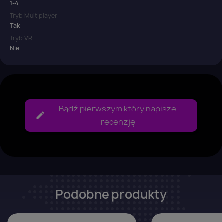
1-4
Tryb Multiplayer
Tak
Tryb VR
Nie
Bądź pierwszym który napisze
recenzję
Podobne produkty