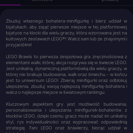
Zbuduj własnego bohatera-minifigurkę i bierz udział w
bijatykach, aby zająć pierwsze miejsce w tej platformowej
bijatyce na klocki dla wielu graczy, która wzorowana jest na
kultowych zestawach LEGO®! Walcz sam lub ze znajomymi i
przyjaciółmi!
LEGO Brawls to pierwsza zespołowa gra zręcznościowa z
elementami walki, której akcja rozgrywa się w świecie LEGO.
Jest unikalną, dynamiczną platformówką dla wielu graczy, w
której nie brakuje budowania, walk oraz śmiechu – w końcu
jest to uniwersum LEGO! Zbieraj minifigurki oraz odblokuj
ulepszenia, zbuduj swoją najlepszą minifigurkę-bohatera i
walcz o najlepsze miejsce w światowym rankingu.
Kluczowym aspektem gry jest możliwość budowania,
personalizowania i ulepszania minifigurek-bohaterów z
klocków LEGO, dzięki czemu gracz może nadać im unikalny
styl, rys indywidualności oraz wypracować odpowiednią
strategię. Fani LEGO oraz brawlerzy, biorąc udział w