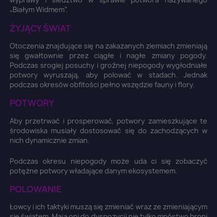
„Białym Widmem”.
ŻYJĄCY ŚWIAT
Otoczenia znajdujące się na zakazanych ziemiach zmieniają
się gwałtownie przez ciągłe i nagłe zmiany pogody.
Podczas srogiej posuchy i groźnej niepogody wygłodniałe
potwory wyruszają, aby polować w stadach. Jednak
podczas okresów obfitości pełno wszędzie fauny i flory.
POTWORY
Aby przetrwać i prosperować, potwory zamieszkujące te
środowiska musiały dostosować się do zachodzących w
nich dynamicznie zmian.
×
Podczas okresu niepogody może uda ci się zobaczyć
Zaloguj się
potężne potwory władające danym ekosystemem.
POLOWANIE
You need to be logged in to save products in your
wish list.
Łowcy i ich taktyki muszą się zmieniać wraz ze zmieniającym
się światem. Mają oni do dyspozycji nie tylko mnóstwo broni