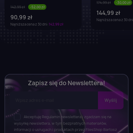
174,99 zł
-30,00 zł
142,99 zł
-52,00 zł
144,99 zł
90,99 zł
Najniższa cena z 30 dn
Najniższa cena z 30 dni:
142,99 zł
Zapisz się do Newslettera!
Akceptuję Regulamin newslettera i zgadzam się na
wysyłkę newslettera, w tym bezpłatnych materiałów,
informacji o usługach i produktach przez FilesShop Bartosz