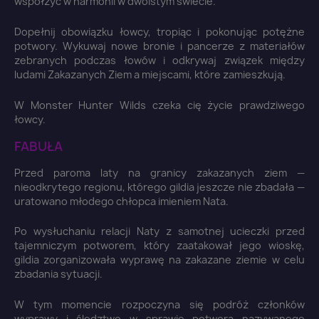
współżyć w harmonii w dwoistym świecie.
Dopełnij obowiązku łowcy, tropiąc i pokonując potężne
potwory. Wykuwaj nowe bronie i pancerze z materiałów
zebranych podczas łowów i odkrywaj związek między
ludami Zakazanych Ziem a miejscami, które zamieszkują.
W Monster Hunter Wilds czeka cię życie prawdziwego
łowcy.
FABUŁA
Przed paroma laty na granicy zakazanych ziem —
nieodkrytego regionu, którego gildia jeszcze nie zbadała —
uratowano młodego chłopca imieniem Nata.
Po wysłuchaniu relacji Naty z samotnej ucieczki przed
tajemniczym potworem, który zaatakował jego wioskę,
gildia zorganizowała wyprawę na zakazane ziemie w celu
zbadania sytuacji.
W tym momencie rozpoczyna się podróż członków
wyprawy i śledztwo w sprawie potwora nazywanego