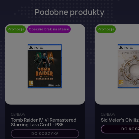
Podobne produkty
Promocja
Obecnie brak na stanie
favorite_border
Promocja
CENEGA
CENEGA
Tomb Raider IV-VI Remastered
Sid Meier's Civiliz
Starring Lara Croft - PS5
DO KOS
DO KOSZYKA