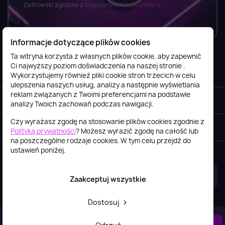
Ostrowski zgodnie z
Regulaminem newslettera.
Informacje dotyczące plików cookies
Ta witryna korzysta z własnych plików cookie, aby zapewnić
Ci najwyższy poziom doświadczenia na naszej stronie .
Informacje

Wykorzystujemy również pliki cookie stron trzecich w celu
ulepszenia naszych usług, analizy a następnie wyświetlania
reklam związanych z Twoimi preferencjami na podstawie
Obsługa klienta

analizy Twoich zachowań podczas nawigacji.
Czy wyrażasz zgodę na stosowanie plików cookies zgodnie z
Szybki kontakt
keyboard_arrow_down
Polityką prywatności
? Możesz wyrazić zgodę na całość lub
na poszczególne rodzaje cookies. W tym celu przejdź do
ustawień poniżej.
2026© itstore.com.pl
Projekt i realizacja:
4Pixel
Zaakceptuj wszystkie
Dostosuj
DO KOSZYKA