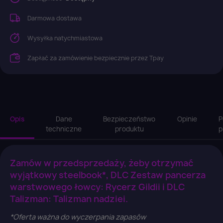
Darmowa dostawa
Wysyłka natychmiastowa
Zapłać za zamówienie bezpiecznie przez Tpay
Opis
Dane
Bezpieczeństwo
Opinie
P
techniczne
produktu
p
Zamów w przedsprzedaży, żeby otrzymać
wyjątkowy steelbook*, DLC Zestaw pancerza
warstwowego łowcy: Rycerz Gildii i DLC
Talizman: Talizman nadziei.
*Oferta ważna do wyczerpania zapasów