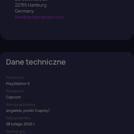
22765 Hamburg
Germany
feedback@capcom.com
Dane techniczne
Platforma
PlayStation 5
Wydawca
Capcom
Wersja językowa
angielski, polski (napisy)
Data premiery
28 lutego 2025 r.
Wersja gry