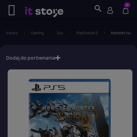
0
search
itstore
Gaming
Gry
PlayStation 5
Monster Hunter
favorite_border
Dodaj do porównania