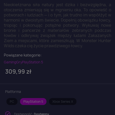
Nieokiełznana siła natury jest dzika i bezwzględna, a
otoczenia zmieniają się w mgnieniu oka. To opowieść o
potworach i ludziach — i o tym, jak trudno im współżyć w
harmonii w dwoistym świecie. Dopełnij obowiązku łowcy,
tropiąc i pokonując potężne potwory. Wykuwaj nowe
bronie i pancerze z materiałów zebranych podczas
łowów i odkrywaj związek między ludami Zakazanych
Ziem a miejscami, które zamieszkują. W Monster Hunter
Wilds czeka cię życie prawdziwego łowcy.
Powiązane kategorie:
Gaming
Gry
PlayStation 5
309,99 zł
Platforma
PC
PlayStation 5
Xbox Series X
Dostępność:
Dostępny