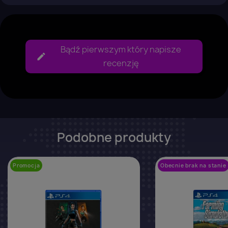
Bądź pierwszym który napisze
recenzję
Podobne produkty
Promocja
favorite_border
Obecnie brak na stanie