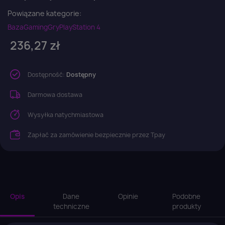
Powiązane kategorie:
Baza
Gaming
Gry
PlayStation 4
236,27 zł
Dostępność:
Dostępny
Darmowa dostawa
Wysyłka natychmiastowa
Zapłać za zamówienie bezpiecznie przez Tpay
Opis
Dane
Opinie
Podobne
techniczne
produkty