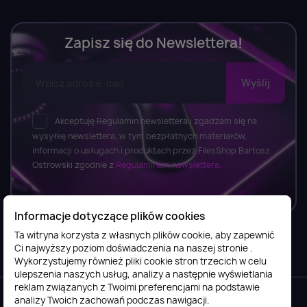
Zapisz się do Newslettera!
Akceptuję Regulamin newslettera i zgadzam się na
wysyłkę newslettera, w tym bezpłatnych materiałów,
informacji o usługach i produktach przez FilesShop Bartosz
Ostrowski zgodnie z
Regulaminem newslettera.
Informacje dotyczące plików cookies
Ta witryna korzysta z własnych plików cookie, aby zapewnić
Ci najwyższy poziom doświadczenia na naszej stronie .
Informacje

Wykorzystujemy również pliki cookie stron trzecich w celu
ulepszenia naszych usług, analizy a następnie wyświetlania
reklam związanych z Twoimi preferencjami na podstawie
Obsługa klienta

analizy Twoich zachowań podczas nawigacji.