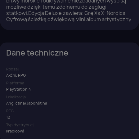
×
bitwy morskie i odkrywanie niezbadanych wysp są
Zaloguj się
możliwe dzięki temu zdolnemu do żeglugi
statkowi.Edycja Deluxe zawiera: Grę Xs X: Nordics
Cyfrową ścieżkę dźwiękową Mini album artystyczny
You need to be logged in to save products in your
wish list.
Dane techniczne
Anuluj
Zaloguj się
Rodzaj
Akční, RPG
Platforma
PlayStation 4
Lokalizacja
Angličtina/Japonština
PEGI
12
Typ dystrybucji
krabicová