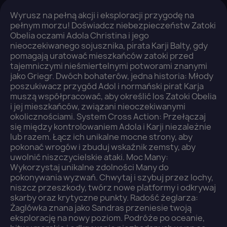
Wyrusz na pełną akcji i eksploracji przygodę na
pełnym morzu! Doświadcz niebezpieczeństw Zatoki
Obelia oczami Adola Christina i jego
nieoczekiwanego sojusznika, pirata Karji Balty, gdy
pomagają uratować mieszkańców zatoki przed
tajemniczymi nieśmiertelnymi potworami znanymi
jako Griegr. Dwóch bohaterów, jedna historia: Młody
poszukiwacz przygód Adol i normański pirat Karja
muszą współpracować, aby określić los Zatoki Obelia
i jej mieszkańców, związani nieoczekiwanymi
okolicznościami. System Cross Action: Przełączaj
się między kontrolowaniem Adola i Karji niezależnie
lub razem. Łącz ich unikalne mocne strony, aby
pokonać wrogów i zbuduj wskaźnik zemsty, aby
uwolnić niszczycielskie ataki. Moc Many:
Wykorzystaj unikalne zdolności Many do
pokonywania wyzwań. Chwytaj i szybuj przez lochy,
niszcz przeszkody, twórz nowe platformy i odkrywaj
skarby oraz krytyczne punkty. Radość żeglarza:
Żaglówka znana jako Sandras przeniesie twoją
eksplorację na nowy poziom. Podróże po oceanie,