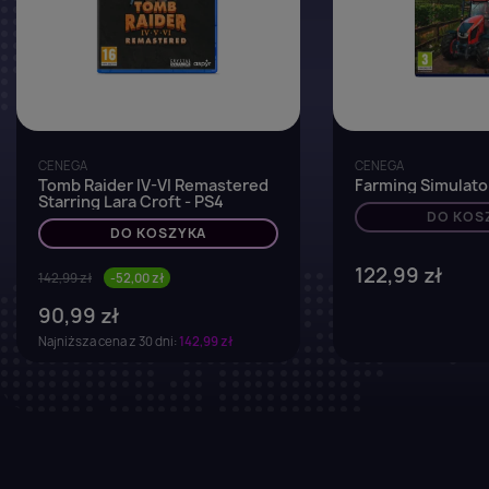
CENEGA
CENEGA
Tomb Raider IV-VI Remastered
Farming Simulator
Starring Lara Croft - PS4
DO KOS
DO KOSZYKA
122,99 zł
142,99 zł
-52,00 zł
90,99 zł
Najniższa cena z 30 dni:
142,99 zł