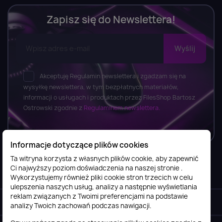
Zapisz się do Newslettera!
Akceptuję Regulamin newslettera i zgadzam się na
wysyłkę newslettera, w tym bezpłatnych materiałów,
informacji o usługach i produktach przez FilesShop Bartosz
Ostrowski zgodnie z
Regulaminem newslettera.
Informacje dotyczące plików cookies
Ta witryna korzysta z własnych plików cookie, aby zapewnić
Ci najwyższy poziom doświadczenia na naszej stronie .
Informacje

Wykorzystujemy również pliki cookie stron trzecich w celu
ulepszenia naszych usług, analizy a następnie wyświetlania
reklam związanych z Twoimi preferencjami na podstawie
Obsługa klienta

analizy Twoich zachowań podczas nawigacji.