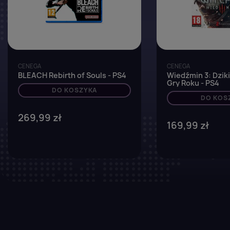
CENEGA
CENEGA
BLEACH Rebirth of Souls - PS4
Wiedźmin 3: Dziki
Gry Roku - PS4
DO KOSZYKA
DO KOS
269,99 zł
169,99 zł