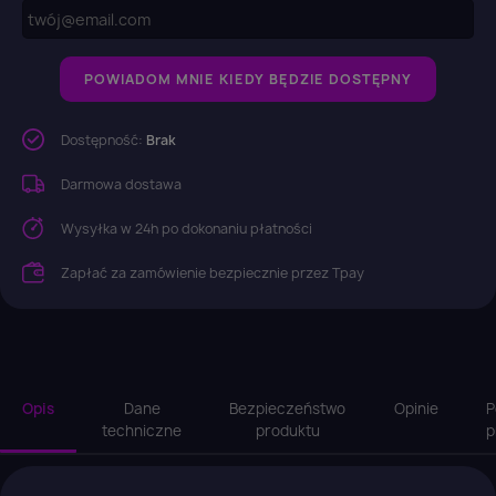
POWIADOM MNIE KIEDY BĘDZIE DOSTĘPNY
Dostępność:
Brak
Darmowa dostawa
Wysyłka w 24h po dokonaniu płatności
Zapłać za zamówienie bezpiecznie przez Tpay
Opis
Dane
Bezpieczeństwo
Opinie
P
techniczne
produktu
p