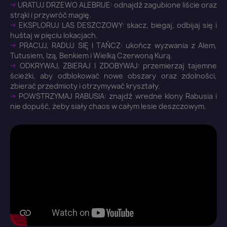
➜
URATUJ DRZEWO ALEBRIJE: odnajdź zagubione liście oraz
strąki i przywróć magię.
➜
EKSPLORUJ LAS DESZCZOWY: skacz, biegaj, odbijaj się i
huśtaj w pięciu lokacjach.
➜
PRACUJ, RADUJ SIĘ I TAŃCZ: ukończ wyzwania z Alem,
Tutusiem, Izą, Benkiem i Wielką Czerwoną Kurą.
➜
ODKRYWAJ, ZBIERAJ I ZDOBYWAJ: przemierzaj tajemne
ścieżki, aby odblokować nowe obszary oraz zdolności,
zbierać przedmioty i otrzymywać kryształy.
➜
POWSTRZYMAJ RABUSIA: znajdź wredne klony Rabusia i
nie dopuść, żeby siały chaos w całym lesie deszczowym.
×
Zaloguj się
You need to be logged in to save products in your
wish list.
Anuluj
Zaloguj się