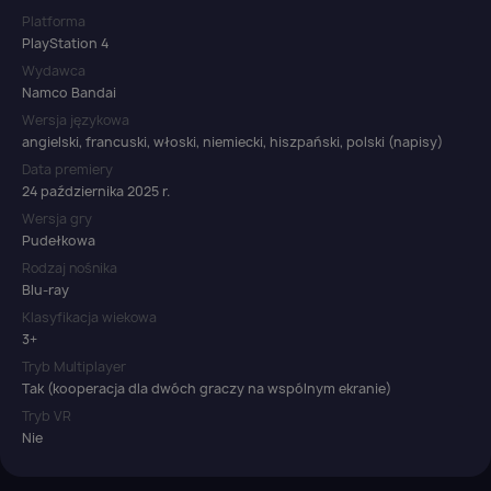
Platforma
PlayStation 4
Wydawca
Namco Bandai
Wersja językowa
angielski, francuski, włoski, niemiecki, hiszpański, polski (napisy)
Data premiery
24 października 2025 r.
Wersja gry
Pudełkowa
Rodzaj nośnika
Blu-ray
Klasyfikacja wiekowa
3+
Tryb Multiplayer
Tak (kooperacja dla dwóch graczy na wspólnym ekranie)
Tryb VR
Nie