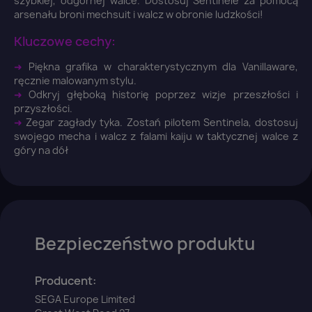
szybkiej, odgórnej walce. Dostosuj Sentinele za pomocą
arsenału broni mechsuit i walcz w obronie ludzkości!
Kluczowe cechy:
➜
Piękna grafika w charakterystycznym dla Vanillaware,
ręcznie malowanym stylu.
➜
Odkryj głęboką historię poprzez wizje przeszłości i
przyszłości.
➜
Zegar zagłady tyka. Zostań pilotem Sentinela, dostosuj
swojego mecha i walcz z falami kaiju w taktycznej walce z
góry na dół
Bezpieczeństwo produktu
Producent:
×
Zaloguj się
SEGA Europe Limited