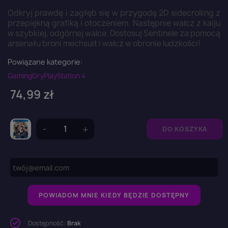
Odkryj prawdę i zagłęb się w przygodę 2D sidecrolling z
przepiękną grafiką i otoczeniem. Następnie walcz z kaiju
w szybkiej, odgórnej walce. Dostosuj Sentinele za pomocą
arsenału broni mechsuit i walcz w obronie ludzkości!
Powiązane kategorie:
Gaming
Gry
PlayStation 4
74,99 zł
DO KOSZYKA
POWIADOM MNIE KIEDY BĘDZIE DOSTĘPNY
Dostępność:
Brak