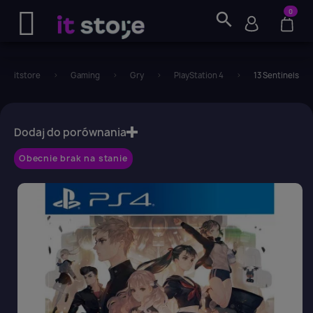
0
search
itstore
Gaming
Gry
PlayStation 4
13 Sentinels: Ae
favorite_border
Dodaj do porównania
Obecnie brak na stanie