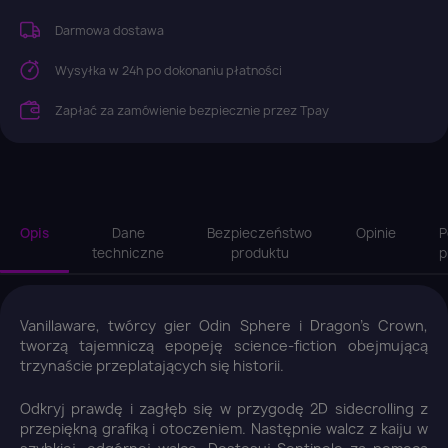
Darmowa dostawa
Wysyłka w 24h po dokonaniu płatności
Zapłać za zamówienie bezpiecznie przez Tpay
Opis
Dane
Bezpieczeństwo
Opinie
P
techniczne
produktu
p
Vanillaware, twórcy gier Odin Sphere i Dragon's Crown,
tworzą tajemniczą epopeję science-fiction obejmującą
trzynaście przeplatających się historii.
Odkryj prawdę i zagłęb się w przygodę 2D sidecrolling z
przepiękną grafiką i otoczeniem. Następnie walcz z kaiju w