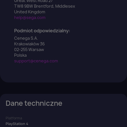
Great West Road 27
TW8 9BW Brentford, Middlesex
You need to be logged in to save products in your
United Kingdom
wish list.
help@sega.com
Podmiot odpowiedzialny:
Cenega S.A.
Krakowiaków 36
Anuluj
Zaloguj się
02-255 Warsaw
Polska
support@cenega.com
Dane techniczne
Platforma
PlayStation 4