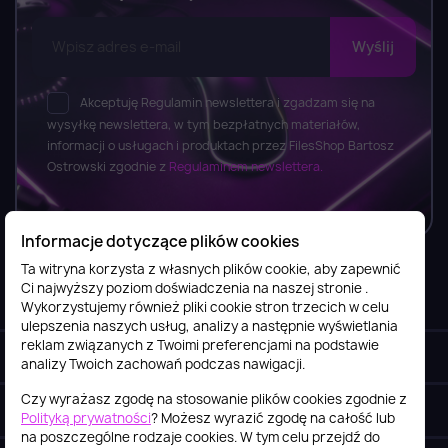
Akceptuję Regulamin newslettera i zgadzam się na
wysyłkę newslettera, w tym bezpłatnych materiałów,
informacji o usługach i produktach przez FilesShop Bartosz
Ostrowski zgodnie z
Regulaminem newslettera.
Informacje dotyczące plików cookies
Ta witryna korzysta z własnych plików cookie, aby zapewnić
Ci najwyższy poziom doświadczenia na naszej stronie .
Informacje

Wykorzystujemy również pliki cookie stron trzecich w celu
ulepszenia naszych usług, analizy a następnie wyświetlania
reklam związanych z Twoimi preferencjami na podstawie
Obsługa klienta

analizy Twoich zachowań podczas nawigacji.
Czy wyrażasz zgodę na stosowanie plików cookies zgodnie z
Szybki kontakt
keyboard_arrow_down
Polityką prywatności
? Możesz wyrazić zgodę na całość lub
na poszczególne rodzaje cookies. W tym celu przejdź do