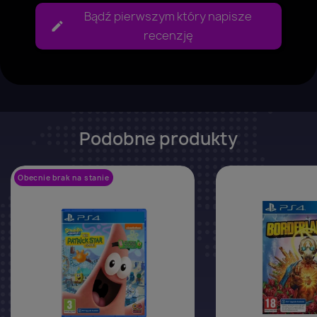
Bądź pierwszym który napisze
recenzję
Podobne produkty
Obecnie brak na stanie
favorite_border