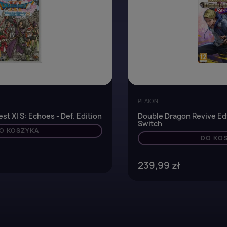
PLAION
 XI S: Echoes - Def. Edition
Double Dragon Revive Ed
Switch
O KOSZYKA
DO KO
239,99 zł