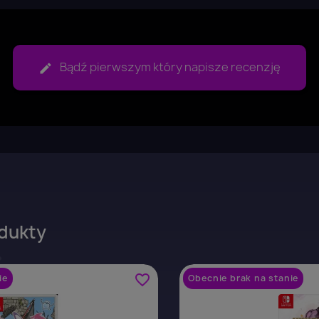
Bądź pierwszym który napisze recenzję
dukty
favorite_border
ie
Obecnie brak na stanie