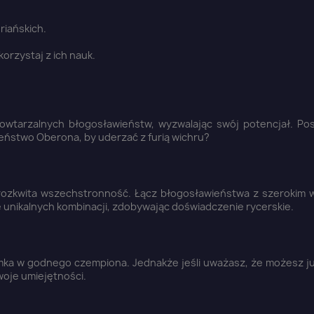
riańskich.
skorzystaj z ich nauk.
owtarzalnych błogosławieństw, wyzwalając swój potencjał. Pos
eństwo Oberona, by uderzać z furią wichru?
 rozkwita wszechstronność. Łącz błogosławieństwa z szerokim
e unikalnych kombinacji, zdobywając doświadczenie rycerskie.
rmka w godnego czempiona. Jednakże jeśli uważasz, że możesz ju
woje umiejętności.