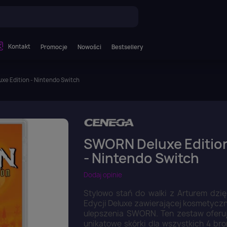
Kontakt
Promocje
Nowości
Bestsellery
e Edition - Nintendo Switch
SWORN Deluxe Editio
- Nintendo Switch
Dodaj opinie
Stylowo stań do walki z Arturem dzię
Edycji Deluxe zawierającej kosmetycz
ulepszenia SWORN. Ten zestaw oferu
unikatowe skórki dla wszystkich 4 bro