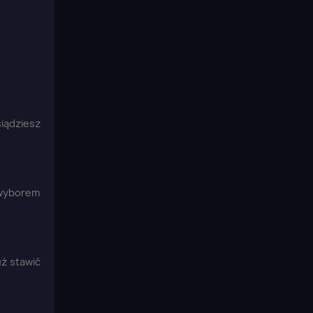
iądziesz
 wyborem
ż stawić