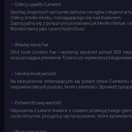
➜
Odkryj upadły Camelot
Spotkaj znajomych sprzymierzeńców i wrogów z legend artu
Odkryj źródło mroku, rozciągającego się nad Avalonem.
Zaprzyjaźnij się z potężnymi postaciami jak Merlin i Nimue, i 
Wznieś miecz jako rycerz Kuźni Dusz.
➜
Władaj mocą Fae
Złóż hołd Lordom Fae i wybieraj spośród ponad 200 niep
oczyszczające płomienie Tytanii czy wybierzesz błogosławi
➜
Uwolnij kreatywność
Na bezustannie zmieniających się polach bitew Camelotu
niepowtarzalnych postaci, broni i zdolności. Sprawdź tysiąc
➜
Potwierdź swą wartość
Ulepszenia z Latarni Avalore z czasem przekują twego gie
czoło Arturowi, przygotuj się na wyzwanie, które sprawdzi t
➜
Wczuj się w grę