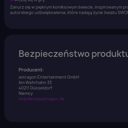
Zanurz się w pięknym komiksowym świecie, inspirowanym prac
autorskiego udźwiękowienia, które nadają życie światu SWO
Bezpieczeństwo produkt
Producent:
astragon Entertainment GmbH
Am Wehrhahn 33
40211 Düsseldorf
Niemcy
helpdesk@astragon.de
Z
Yo