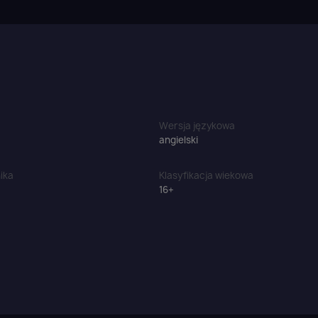
Anuluj
Zaloguj się
Wersja językowa
angielski
ika
Klasyfikacja wiekowa
16+