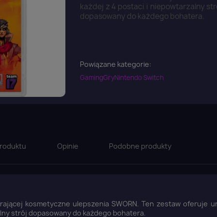
każdej z 4 postaci i niepowtarzalny str
dopasowany do każdego bohatera.
Powiązane kategorie:
Gaming
Gry
Nintendo Switch
roduktu
Opinie
Podobne produkty
wierającej kosmetyczne ulepszenia SWORN. Ten zestaw oferuje u
rzalny strój dopasowany do każdego bohatera.