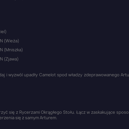
iel)
N (Wieża)
N (Mniszka)
N (Zjawa)
adaj i wyzwól upadły Camelot spod władzy zdeprawowanego Artur
erzyć się z Rycerzami Okrągłego Stołu. Łącz w zaskakujące spos
ierzenia się z samym Arturem.