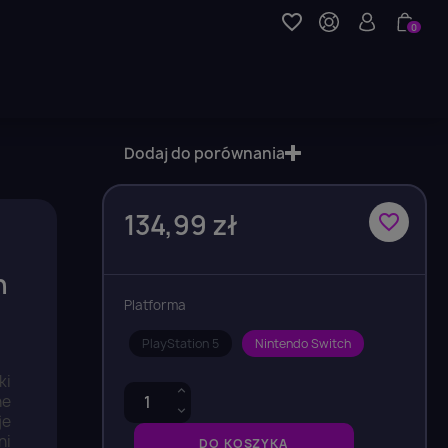
favorite_border
0
Dodaj do porównania
134,99 zł
favorite_border
n
Platforma
PlayStation 5
Nintendo Switch
ki
ne
je
ni
DO KOSZYKA