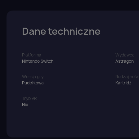
Dane techniczne
Platforma
Wydawca
Nintendo Switch
Astragon
Wersja gry
Rodzaj nośn
Pudełkowa
Kartridż
Tryb VR
Nie