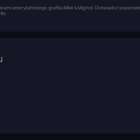
ami amerykańskiego grafika Mike’a Mignoli. Doświadcz wspaniałej 
RN.
u
aloguj się
u need to be logged in to save products in your wish list.