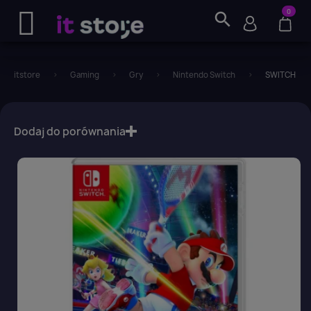
0
search
itstore
Gaming
Gry
Nintendo Switch
SWITCH Mari
favorite_border
Dodaj do porównania