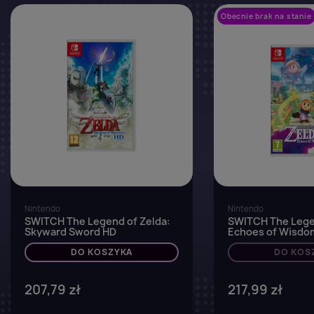
favorite_border
Obecnie brak na stanie
Nintendo
Nintendo
SWITCH The Legend of Zelda:
SWITCH The Lege
Skyward Sword HD
Echoes of Wisdo
DO KOSZYKA
DO KOS
207,79 zł
217,99 zł