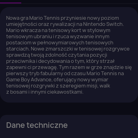
Nowa gra Mario Tennis przyniesie nowy poziom
umiejętności oraz rywalizacji na Nintendo Switch.
Mario wkracza na tenisowy kort w stylowym
tenisowym ubraniu i rzuca wyzwanie innym
postaciom w pełnowymiarowych tenisowych
starciach. Nowe zmarszczki w tenisowej rozgrywce
sprawdzą twoją zdolność czytania pozycji
przeciwnika i decydowania o tym, który strzał
zapewni ci przewagę. Tym razem w grze znajdzie się
pierwszy tryb fabularny od czasu Mario Tennis na
Game Boy Advance, oferujący nowy wymiar
tenisowej rozgrywki z szeregiem misji, walk
z bosami i innymi ciekawostkami.
×
Zaloguj się
You need to be logged in to save products in your
wish list.
Dane techniczne