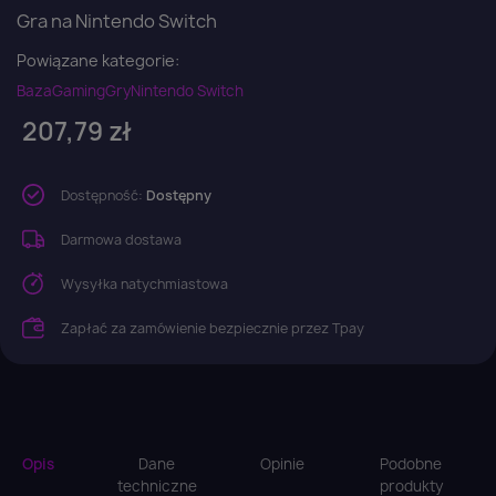
Gra na Nintendo Switch
Powiązane kategorie:
Baza
Gaming
Gry
Nintendo Switch
207,79 zł
Dostępność:
Dostępny
Darmowa dostawa
Wysyłka natychmiastowa
Zapłać za zamówienie bezpiecznie przez Tpay
Opis
Dane
Opinie
Podobne
techniczne
produkty