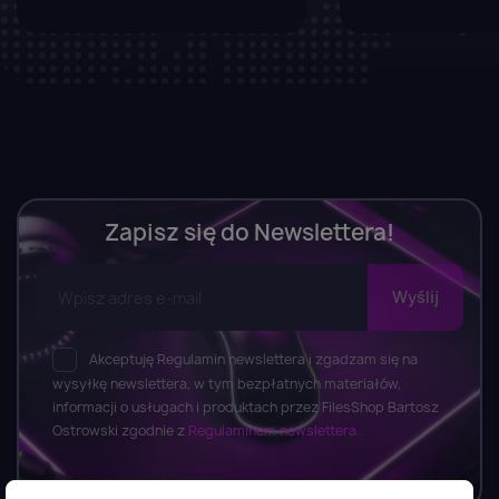
Zapisz się do Newslettera!
Akceptuję Regulamin newslettera i zgadzam się na
wysyłkę newslettera, w tym bezpłatnych materiałów,
informacji o usługach i produktach przez FilesShop Bartosz
Ostrowski zgodnie z
Regulaminem newslettera.