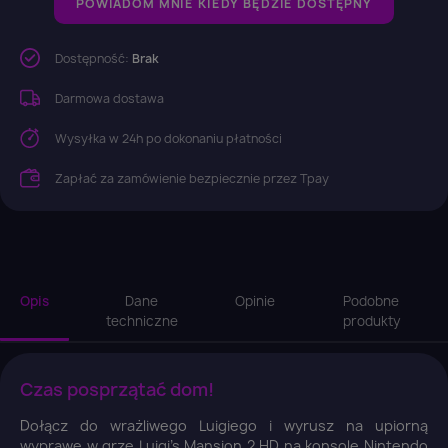
POWIADOM MNIE KIEDY BĘDZIE DOSTĘPNY
Dostępność:
Brak
Darmowa dostawa
Wysyłka w 24h po dokonaniu płatności
Zapłać za zamówienie bezpiecznie przez Tpay
Opis
Dane
Opinie
Podobne
techniczne
produkty
Czas posprzątać dom!
Dołącz do wrażliwego Luigiego i wyrusz na upiorną
wyprawę w grze Luigi's Mansion 2 HD na konsolę Nintendo