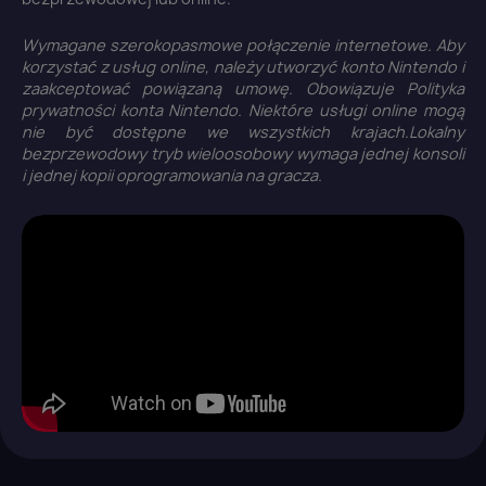
Wymagane szerokopasmowe połączenie internetowe. Aby
×
korzystać z usług online, należy utworzyć konto Nintendo i
Zaloguj się
zaakceptować powiązaną umowę. Obowiązuje Polityka
prywatności konta Nintendo. Niektóre usługi online mogą
nie być dostępne we wszystkich krajach.Lokalny
You need to be logged in to save products in your
bezprzewodowy tryb wieloosobowy wymaga jednej konsoli
wish list.
i jednej kopii oprogramowania na gracza.
Anuluj
Zaloguj się