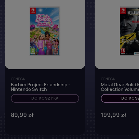
CENEGA
CENEGA
Barbie: Project Friendship -
Metal Gear Solid 
Nintendo Switch
Collection Volume
Switch
DO KOSZYKA
DO KOS
89,99 zł
199,99 zł