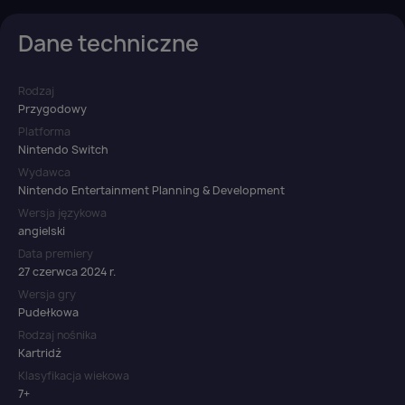
Dane techniczne
Rodzaj
Przygodowy
Platforma
Nintendo Switch
Wydawca
Nintendo Entertainment Planning & Development
Wersja językowa
angielski
Data premiery
27 czerwca 2024 r.
Wersja gry
Pudełkowa
Rodzaj nośnika
Kartridż
Klasyfikacja wiekowa
7+