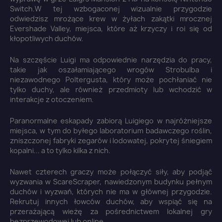
Switch.W tej wzbogaconej wizualnie przygodzie
odwiedzisz mrożące krew w żyłach zakątki mrocznej
Evershade Valley, miejsca, które aż krzyczy i roi się od
kłopotliwych duchów.
Na szczęście Luigi ma odpowiednie narzędzia do pracy,
takie jak oszałamiającego wrogów Strobulba i
niezawodnego Poltergusta, który może pochłaniać nie
tylko duchy, ale również przedmioty lub wchodzić w
interakcje z otoczeniem.
Paranormalne eskapady zabiorą Luigiego w najróżniejsze
miejsca, w tym do byłego laboratorium badawczego roślin,
zniszczonej fabryki zegarów i lodowatej, pokrytej śniegiem
kopalni... a to tylko kilka z nich.
Nawet czterech graczy może połączyć siły, aby podjąć
wyzwania w ScareScraper, nawiedzonym budynku pełnym
duchów i wyzwań, których nie ma w głównej przygodzie.
Rekrutuj innych łowców duchów, aby wspiąć się na
przerażającą wieżę za pośrednictwem lokalnej gry
bezprzewodowej lub online.