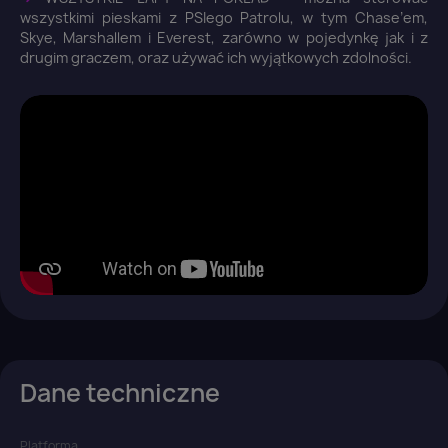
wszystkimi pieskami z PSIego Patrolu, w tym Chase’em,
Skye, Marshallem i Everest, zarówno w pojedynkę jak i z
You need to be logged in to save products in your
drugim graczem, oraz używać ich wyjątkowych zdolności.
wish list.
Anuluj
Zaloguj się
Dane techniczne
Platforma