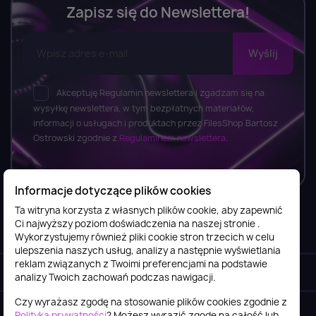
Zapisz się do Newslettera!
Akceptuję Regulamin newslettera i zgadzam się na
wysyłkę newslettera, w tym bezpłatnych materiałów,
informacji o usługach i produktach przez FilesShop Bartosz
Ostrowski zgodnie z
Regulaminem newslettera.
Informacje dotyczące plików cookies
Ta witryna korzysta z własnych plików cookie, aby zapewnić
Ci najwyższy poziom doświadczenia na naszej stronie .
Informacje

Wykorzystujemy również pliki cookie stron trzecich w celu
ulepszenia naszych usług, analizy a następnie wyświetlania
reklam związanych z Twoimi preferencjami na podstawie
Obsługa klienta

analizy Twoich zachowań podczas nawigacji.
Czy wyrażasz zgodę na stosowanie plików cookies zgodnie z
Szybki kontakt
keyboard_arrow_down
Polityką prywatności
? Możesz wyrazić zgodę na całość lub