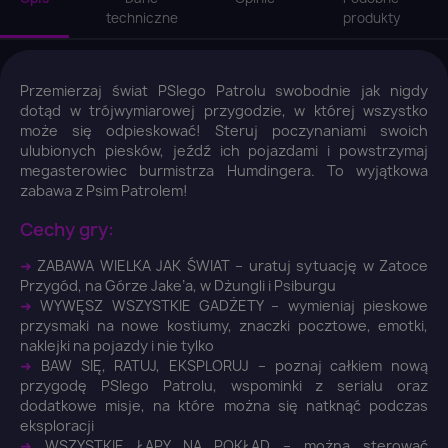
techniczne
produkty
Przemierzaj świat PSIego Patrolu swobodnie jak nigdy
dotąd w trójwymiarowej przygodzie, w której wszystko
może się odpieskować! Steruj poczynaniami swoich
ulubionych piesków, jeźdź ich pojazdami i powstrzymaj
megasterowiec burmistrza Humdingera. To wyjątkowa
zabawa z Psim Patrolem!
Cechy gry:
➜
ZABAWA WIELKA JAK ŚWIAT – uratuj sytuację w Zatoce
Przygód, na Górze Jake’a, w Dżungli i Psiburgu
➜
WYWĘSZ WSZYSTKIE GADŻETY – wymieniaj pieskowe
przysmaki na nowe kostiumy, znaczki pocztowe, emotki,
naklejki na pojazdy i nie tylko
➜
BAW SIĘ, RATUJ, EKSPLORUJ – poznaj całkiem nową
przygodę PSIego Patrolu, wspominki z serialu oraz
dodatkowe misje, na które można się natknąć podczas
×
eksploracji
Zaloguj się
➜
WSZYSTKIE ŁAPY NA POKŁAD – można sterować