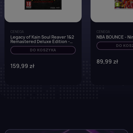
CENEGA
CENEGA
Legacy of Kain Soul Reaver 1&2
NBA BOUNCE - Ni
Remastered Deluxe Edition -
Nintendo Switch
DO KOS
DO KOSZYKA
89,99 zł
159,99 zł