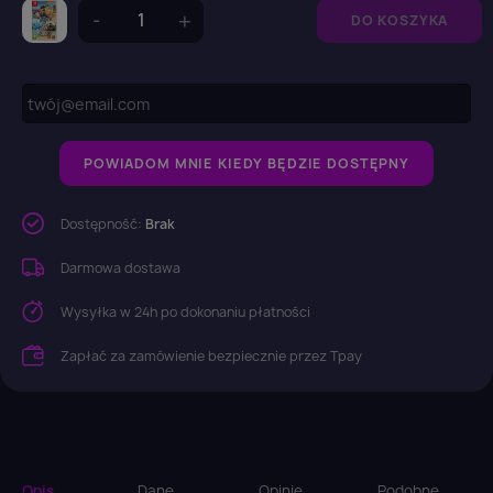
DO KOSZYKA
POWIADOM MNIE KIEDY BĘDZIE DOSTĘPNY
Dostępność:
Brak
Darmowa dostawa
Wysyłka w 24h po dokonaniu płatności
Zapłać za zamówienie bezpiecznie przez Tpay
Opis
Dane
Opinie
Podobne