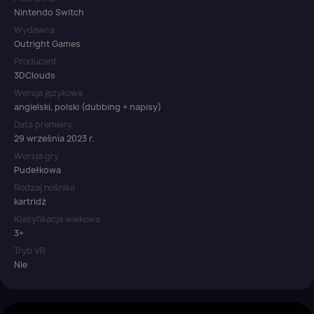
Nintendo Switch
Wydawca
Outright Games
Producent
3DClouds
Wersja językowa
angielski, polski (dubbing + napisy)
Data premiery
29 września 2023 r.
Wersja gry
Pudełkowa
Rodzaj nośnika
kartridż
Klasyfikacja wiekowa
3+
Tryb VR
Nie