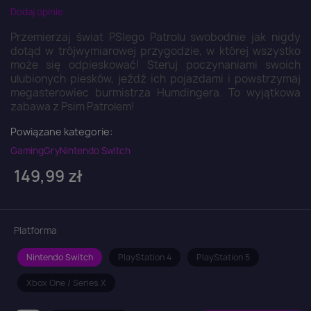
Dodaj opinie
Przemierzaj świat PSIego Patrolu swobodnie jak nigdy
dotąd w trójwymiarowej przygodzie, w której wszystko
może się odpieskować! Steruj poczynaniami swoich
ulubionych piesków, jeźdź ich pojazdami i powstrzymaj
megasterowiec burmistrza Humdingera. To wyjątkowa
zabawa z Psim Patrolem!
Powiązane kategorie:
Gaming
Gry
Nintendo Switch
149,99 zł
Platforma
Nintendo Switch
PlayStation 4
PlayStation 5
Xbox One / Series X