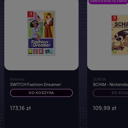
favorite_border
Obecnie brak na stanie
Nintendo
CENEGA
SWITCH Fashion Dreamer
SCHiM - Nintendo
DO KOSZYKA
DO KOS
173,16 zł
109,99 zł