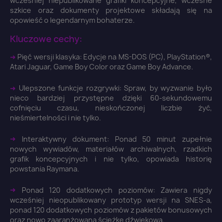
wcześniej niepublikowane grafiki koncepcyjne, wczesne
szkice oraz dokumenty projektowe składają się na
opowieść o legendarnym bohaterze.
×
Zaloguj się
Kluczowe cechy:
➜
Pięć wersji klasyka: Edycje na MS-DOS (PC), PlayStation®,
You need to be logged in to save products in your
Atari Jaguar, Game Boy Color oraz Game Boy Advance.
wish list.
➜
Ulepszone funkcje rozgrywki: Spraw, by wyzwanie było
nieco bardziej przystępne dzięki 60-sekundowemu
cofnięciu czasu, nieskończonej liczbie żyć,
nieśmiertelności i nie tylko.
Anuluj
Zaloguj się
➜
Interaktywny dokument: Ponad 50 minut zupełnie
nowych wywiadów, materiałów archiwalnych, rzadkich
grafik koncepcyjnych i nie tylko, opowiada historię
powstania Raymana.
➜
Ponad 120 dodatkowych poziomów: Zawiera nigdy
wcześniej nieopublikowany prototyp wersji na SNES-a,
ponad 120 dodatkowych poziomów z pakietów bonusowych
oraz nowo zaaranżowaną ścieżkę dźwiękową.