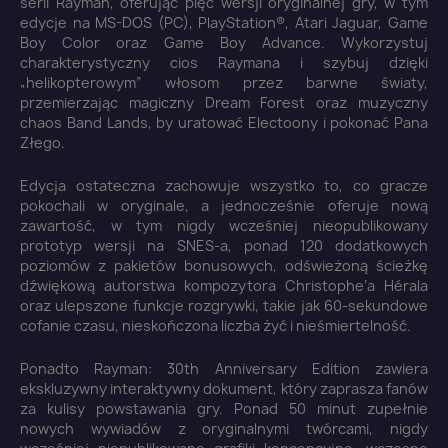
serii Rayman, oferując pięć wersji oryginalnej gry, w tym
edycje na MS-DOS (PC), PlayStation®, Atari Jaguar, Game
Boy Color oraz Game Boy Advance. Wykorzystuj
charakterystyczny cios Raymana i szybuj dzięki
„helikopterowym” włosom przez barwne światy,
przemierzając magiczny Dream Forest oraz muzyczny
chaos Band Lands, by uratować Electoony i pokonać Pana
Złego.
Edycja ostateczna zachowuje wszystko to, co gracze
pokochali w oryginale, a jednocześnie oferuje nową
zawartość, w tym nigdy wcześniej nieopublikowany
prototyp wersji na SNES-a, ponad 120 dodatkowych
poziomów z pakietów bonusowych, odświeżoną ścieżkę
dźwiękową autorstwa kompozytora Christophe’a Hérala
oraz ulepszone funkcje rozgrywki, takie jak 60-sekundowe
cofanie czasu, nieskończona liczba żyć i nieśmiertelność.
Ponadto Rayman: 30th Anniversary Edition zawiera
ekskluzywny interaktywny dokument, który zaprasza fanów
za kulisy powstawania gry. Ponad 50 minut zupełnie
nowych wywiadów z oryginalnymi twórcami, nigdy