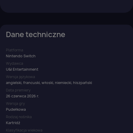
Dane techniczne
Platforma
Nintendo Switch
Wydawca
U&I Entertainment
Wersja językowa
angielski, francuski, włoski, niemiecki, hiszpański
Data premiery
26 czerwca 2026 r.
Wersja gry
Pudełkowa
Rodzaj nośnika
Kartridż
Klasyfikacja wiekowa