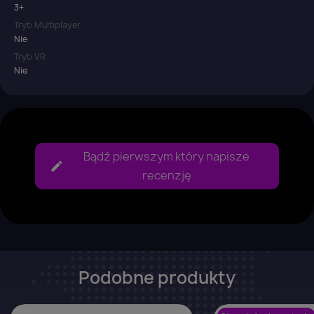
3+
Tryb Multiplayer
Nie
Tryb VR
Nie
Bądź pierwszym który napisze
recenzję
Podobne produkty