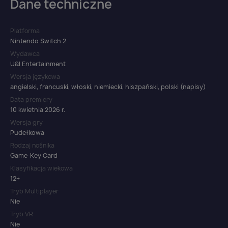
Dane techniczne
Platforma
Nintendo Switch 2
Wydawca
U&I Entertainment
Wersja językowa
angielski, francuski, włoski, niemiecki, hiszpański, polski (napisy)
Data premiery
10 kwietnia 2026 r.
Wersja gry
Pudełkowa
Rodzaj nośnika
Game-Key Card
Klasyfikacja wiekowa
12+
Tryb Multiplayer
Nie
Tryb VR
Nie