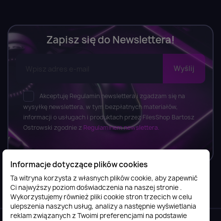
Zapisz się do Newslettera!
Akceptuję Regulamin newslettera i zgadzam się na
wysyłkę newslettera, w tym bezpłatnych materiałów,
informacji o usługach i produktach przez FilesShop Bartosz
Ostrowski zgodnie z
Regulaminem newslettera.
Informacje dotyczące plików cookies
Ta witryna korzysta z własnych plików cookie, aby zapewnić
Ci najwyższy poziom doświadczenia na naszej stronie .
Informacje

Wykorzystujemy również pliki cookie stron trzecich w celu
ulepszenia naszych usług, analizy a następnie wyświetlania
reklam związanych z Twoimi preferencjami na podstawie
Obsługa klienta
