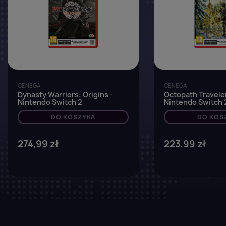
CENEGA
CENEGA
Dynasty Warriors: Origins -
Octopath Traveler
Nintendo Switch 2
Nintendo Switch 
DO KOSZYKA
DO KOS
274,99 zł
223,99 zł