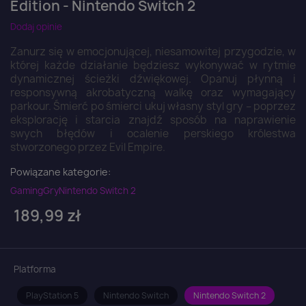
Edition - Nintendo Switch 2
Dodaj opinie
Zanurz się w emocjonującej, niesamowitej przygodzie, w
której każde działanie będziesz wykonywać w rytmie
dynamicznej ścieżki dźwiękowej. Opanuj płynną i
responsywną akrobatyczną walkę oraz wymagający
parkour. Śmierć po śmierci ukuj własny styl gry – poprzez
eksplorację i starcia znajdź sposób na naprawienie
swych błędów i ocalenie perskiego królestwa
stworzonego przez Evil Empire.
Powiązane kategorie:
Gaming
Gry
Nintendo Switch 2
189,99 zł
Platforma
PlayStation 5
Nintendo Switch
Nintendo Switch 2