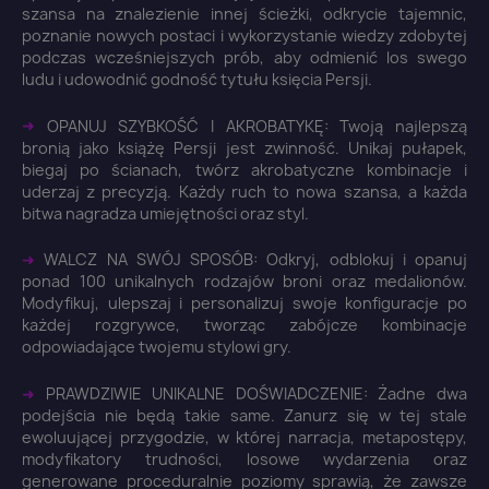
×
szansa na znalezienie innej ścieżki, odkrycie tajemnic,
Zaloguj się
poznanie nowych postaci i wykorzystanie wiedzy zdobytej
podczas wcześniejszych prób, aby odmienić los swego
ludu i udowodnić godność tytułu księcia Persji.
You need to be logged in to save products in your
wish list.
➜
OPANUJ SZYBKOŚĆ I AKROBATYKĘ: Twoją najlepszą
bronią jako książę Persji jest zwinność. Unikaj pułapek,
biegaj po ścianach, twórz akrobatyczne kombinacje i
uderzaj z precyzją. Każdy ruch to nowa szansa, a każda
bitwa nagradza umiejętności oraz styl.
Anuluj
Zaloguj się
➜
WALCZ NA SWÓJ SPOSÓB: Odkryj, odblokuj i opanuj
ponad 100 unikalnych rodzajów broni oraz medalionów.
Modyfikuj, ulepszaj i personalizuj swoje konfiguracje po
każdej rozgrywce, tworząc zabójcze kombinacje
odpowiadające twojemu stylowi gry.
➜
PRAWDZIWIE UNIKALNE DOŚWIADCZENIE: Żadne dwa
podejścia nie będą takie same. Zanurz się w tej stale
ewoluującej przygodzie, w której narracja, metapostępy,
modyfikatory trudności, losowe wydarzenia oraz
generowane proceduralnie poziomy sprawią, że zawsze