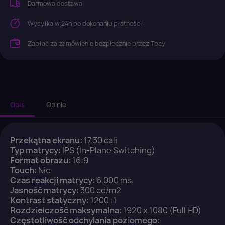
Darmowa dostawa
Wysyłka w 24h po dokonaniu płatności
Zapłać za zamówienie bezpiecznie przez Tpay
×
Zaloguj się
Opis
Opinie
You need to be logged in to save products in your
wish list.
Przekątna ekranu:
17.30 cali
Typ matrycy:
IPS (In-Plane Switching)
Format obrazu:
16:9
Touch:
Nie
Anuluj
Zaloguj się
Czas reakcji matrycy:
6.000 ms
Jasność matrycy:
300 cd/m2
Kontrast statyczny:
1200 :1
Rozdzielczość maksymalna:
1920 x 1080 (Full HD)
Częstotliwość odchylania poziomego: