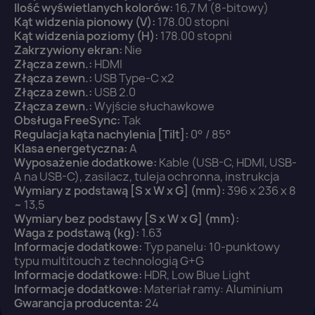
Ilość wyświetlanych kolorów:
16,7 M (8-bitowy)
Kąt widzenia pionowy (V):
178.00 stopni
Kąt widzenia poziomy (H):
178.00 stopni
Zakrzywiony ekran:
Nie
Złącza zewn.:
HDMI
Złącza zewn.:
USB Type-C x2
Złącza zewn.:
USB 2.0
Złącza zewn.:
Wyjście słuchawkowe
Obsługa FreeSync:
Tak
Regulacja kąta nachylenia [Tilt]:
0° / 85°
Klasa energetyczna:
A
Wyposażenie dodatkowe:
Kable (USB-C, HDMI, USB-
A na USB-C), zasilacz, tuleja ochronna, instrukcja
Wymiary z podstawą [S x W x G] (mm):
396 x 236 x 8
~ 13,5
Wymiary bez podstawy [S x W x G] (mm):
Waga z podstawą (kg):
1.63
Informacje dodatkowe:
Typ panelu: 10-punktowy
typu multitouch z technologią G+G
Informacje dodatkowe:
HDR, Low Blue Light
Informacje dodatkowe:
Materiał ramy: Aluminium
Gwarancja producenta:
24