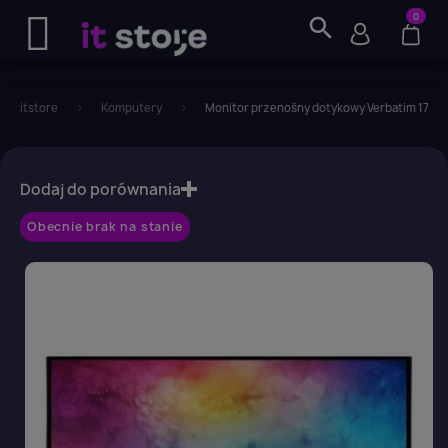
0
search
itstore
Komputery
Monitor przenośny dotykowy Verbatim 17,3" 
favorite_border
Dodaj do porównania
Obecnie brak na stanie