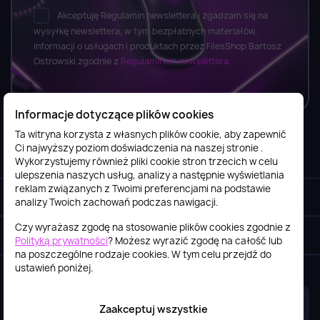
Akceptuję Regulamin newslettera i zgadzam się na
wysyłkę newslettera, w tym bezpłatnych materiałów,
informacji o usługach i produktach przez FilesShop Bartosz
Ostrowski zgodnie z
Regulaminem newslettera.
Informacje dotyczące plików cookies
Ta witryna korzysta z własnych plików cookie, aby zapewnić
Ci najwyższy poziom doświadczenia na naszej stronie .
Informacje

Wykorzystujemy również pliki cookie stron trzecich w celu
ulepszenia naszych usług, analizy a następnie wyświetlania
reklam związanych z Twoimi preferencjami na podstawie
Obsługa klienta

analizy Twoich zachowań podczas nawigacji.
Czy wyrażasz zgodę na stosowanie plików cookies zgodnie z
Szybki kontakt
keyboard_arrow_down
Polityką prywatności
? Możesz wyrazić zgodę na całość lub
na poszczególne rodzaje cookies. W tym celu przejdź do
ustawień poniżej.
2026© itstore.com.pl
Projekt i realizacja:
4Pixel
Zaakceptuj wszystkie