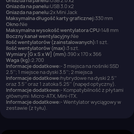
Gniazda na panelu:
USB 2.0 x2
Gniazda na panelu:
USB 3.0 x2
Gniazda na panelu:
2x Mini Jack
You need to be logged in to save products in your
Maksymalna długość karty graficznej:
330 mm
wish list.
Okno:
Nie
Maksymalna wysokość wentylatora CPU:
148 mm
Boczny kanał wentylacyjny:
Nie
Ilość wentylatorów (zainstalowanych):
1 szt.
Ilość wentylatorów (max):
3 szt.
Anuluj
Zaloguj się
Wymiary [G x S x W] (mm):
390 x 170 x 366
Waga (kg):
2.700
Informacje dodatkowe:
- 3 miejsca na nośniki SSD
2.5’’; 1 miejsce na dyski 3.5’’; 2 miejsca
Informacje dodatkowe:
hybrydowe na dyski 2.5’’
oraz 3.5’’ oraz 1 zatoka 5.25’’ (napęd optyczny).
Informacje dodatkowe:
- Kompatybilność z płytami
głównymi: Micro-ATX, Mini-ITX.
Informacje dodatkowe:
- Wentylator wyciągowy w
zestawie (z tyłu).