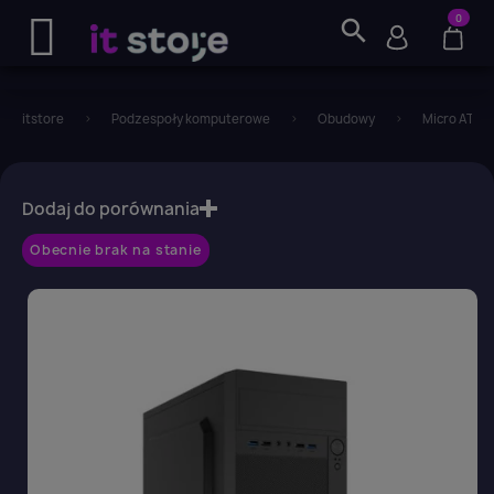
0
search
itstore
Podzespoły komputerowe
Obudowy
Micro ATX
favorite_border
Dodaj do porównania
Obecnie brak na stanie