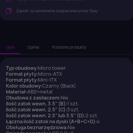
Zapłać za zamówienie bezpiecznie przez Tpay
Opis
Opinie
Podobne produkty
Typ obudowy:
Micro tower
Format płyty:
Micro-ATX
Format płyty:
Mini-ITX
Kolor obudowy:
Czarny (Black)
Materiał:
ABS+metal
Obudowa z zasilaczem:
Nie
Ilość zatok wewn. 3.5" (B):
1 szt.
Ilość zatok wewn. 2.5" (C):
3 szt.
Ilość zatok wewn. 2.5" lub 3.5" (D):
2 szt.
Łączna ilość zatok na dyski (A+B+C+D):
4
×
Obsługa beznarzędziowa:
Nie
Zaloguj się