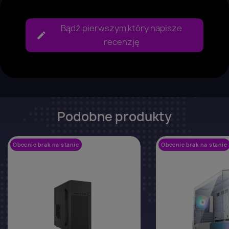
Bądź pierwszym który napisze
recenzję
Podobne produkty
Obecnie brak na stanie
favorite_border
Obecnie brak na stanie