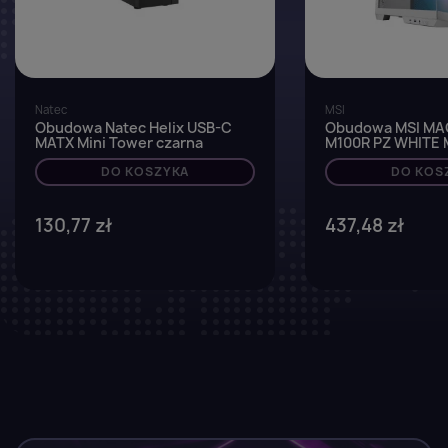
Natec
MSI
Obudowa Natec Helix USB-C
Obudowa MSI MA
MATX Mini Tower czarna
M100R PZ WHITE 
Tower z oknem, b
DO KOSZYKA
DO KOS
130,77 zł
437,48 zł