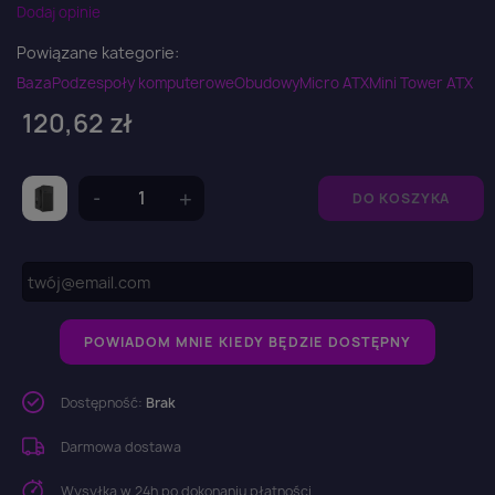
Dodaj opinie
Powiązane kategorie:
Baza
Podzespoły komputerowe
Obudowy
Micro ATX
Mini Tower ATX
120,62 zł
DO KOSZYKA
POWIADOM MNIE KIEDY BĘDZIE DOSTĘPNY
Dostępność:
Brak
Darmowa dostawa
Wysyłka w 24h po dokonaniu płatności