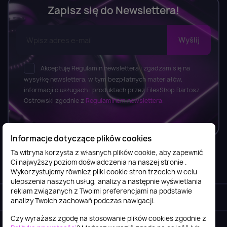
Zapisz się do Newslettera!
Akceptuję Regulamin newslettera i zgadzam się na
wysyłkę newslettera, w tym bezpłatnych materiałów,
informacji o usługach i produktach przez FilesShop Bartosz
Ostrowski zgodnie z
Regulaminem newslettera.
Informacje dotyczące plików cookies
Ta witryna korzysta z własnych plików cookie, aby zapewnić
Ci najwyższy poziom doświadczenia na naszej stronie .
Informacje

Wykorzystujemy również pliki cookie stron trzecich w celu
ulepszenia naszych usług, analizy a następnie wyświetlania
reklam związanych z Twoimi preferencjami na podstawie
Obsługa klienta

analizy Twoich zachowań podczas nawigacji.
Czy wyrażasz zgodę na stosowanie plików cookies zgodnie z
Szybki kontakt
keyboard_arrow_down