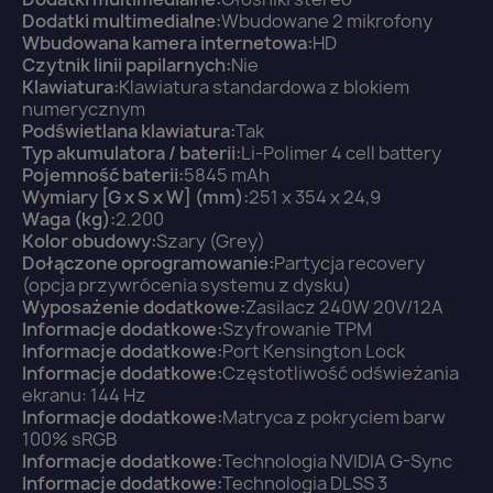
Dodatki multimedialne:
Wbudowane 2 mikrofony
Wbudowana kamera internetowa:
HD
Czytnik linii papilarnych:
Nie
Klawiatura:
Klawiatura standardowa z blokiem
numerycznym
Podświetlana klawiatura:
Tak
Typ akumulatora / baterii:
Li-Polimer 4 cell battery
Pojemność baterii:
5845 mAh
Wymiary [G x S x W] (mm):
251 x 354 x 24,9
Waga (kg):
2.200
Kolor obudowy:
Szary (Grey)
Dołączone oprogramowanie:
Partycja recovery
(opcja przywrócenia systemu z dysku)
Wyposażenie dodatkowe:
Zasilacz 240W 20V/12A
Informacje dodatkowe:
Szyfrowanie TPM
Informacje dodatkowe:
Port Kensington Lock
Informacje dodatkowe:
Częstotliwość odświeżania
ekranu: 144 Hz
Informacje dodatkowe:
Matryca z pokryciem barw
100% sRGB
Informacje dodatkowe:
Technologia NVIDIA G-Sync
Informacje dodatkowe:
Technologia DLSS 3