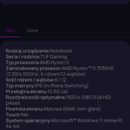
Opis
Opinie
Rodzaj urządzenia:
Notebook
Seria / rodzina:
TUF Gaming
Typ procesora:
AMD Ryzen 5
Zainstalowany procesor:
AMD Ryzen™ 5 7535HS
(3.30/4.55GHz; 6 rdzeni/12 wątków)
Ilość rdzeni / wątków:
6 / 12
Typ matrycy:
IPS (In-Plane Switching)
Przekątna ekranu:
15.60 cali
Rozdzielczość optymalna:
1920 x 1080 (Full HD)
pikseli
Powłoka ekranu:
Matowa (Matt, non-glare)
Touch:
Nie
×
System operacyjny:
Microsoft® Windows 11 Home PL
Zaloguj się
64-bit