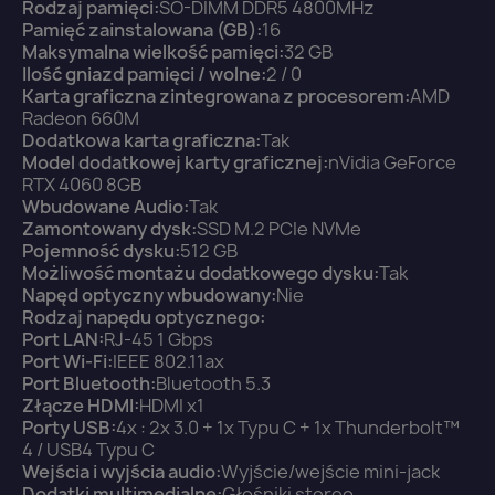
Rodzaj pamięci:
SO-DIMM DDR5 4800MHz
Pamięć zainstalowana (GB):
16
You need to be logged in to save products in your
Maksymalna wielkość pamięci:
32 GB
wish list.
Ilość gniazd pamięci / wolne:
2 / 0
Karta graficzna zintegrowana z procesorem:
AMD
Radeon 660M
Dodatkowa karta graficzna:
Tak
Model dodatkowej karty graficznej:
nVidia GeForce
Anuluj
Zaloguj się
RTX 4060 8GB
Wbudowane Audio:
Tak
Zamontowany dysk:
SSD M.2 PCIe NVMe
Pojemność dysku:
512 GB
Możliwość montażu dodatkowego dysku:
Tak
Napęd optyczny wbudowany:
Nie
Rodzaj napędu optycznego:
Port LAN:
RJ-45 1 Gbps
Port Wi-Fi:
IEEE 802.11ax
Port Bluetooth:
Bluetooth 5.3
Złącze HDMI:
HDMI x1
Porty USB:
4x : 2x 3.0 + 1x Typu C + 1x Thunderbolt™
4 / USB4 Typu C
Wejścia i wyjścia audio:
Wyjście/wejście mini-jack
Dodatki multimedialne:
Głośniki stereo