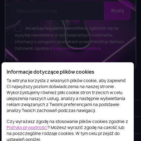
Akceptuję Regulamin newslettera i zgadzam się na
wysyłkę newslettera, w tym bezpłatnych materiałów,
informacji o usługach i produktach przez FilesShop Bartosz
Ostrowski zgodnie z
Regulaminem newslettera.
Informacje dotyczące plików cookies
Ta witryna korzysta z własnych plików cookie, aby zapewnić
Ci najwyższy poziom doświadczenia na naszej stronie .
Informacje

Wykorzystujemy również pliki cookie stron trzecich w celu
ulepszenia naszych usług, analizy a następnie wyświetlania
reklam związanych z Twoimi preferencjami na podstawie
Obsługa klienta

analizy Twoich zachowań podczas nawigacji.
Czy wyrażasz zgodę na stosowanie plików cookies zgodnie z
Szybki kontakt
keyboard_arrow_down
Polityką prywatności
? Możesz wyrazić zgodę na całość lub
na poszczególne rodzaje cookies. W tym celu przejdź do
ustawień poniżej.