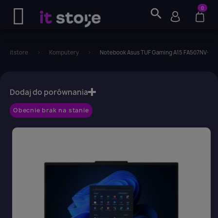
0
search
itstore
Komputery
Notebook Asus TUF Gaming A15 FA507NV-T
favorite_border
Dodaj do porównania
Obecnie brak na stanie