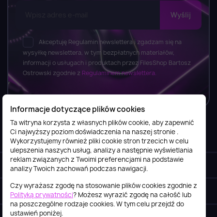
Akceptuję Regulamin newslettera i zgadzam się na
wysyłkę newslettera, w tym bezpłatnych materiałów,
informacji o usługach i produktach przez FilesShop Bartosz
Ostrowski zgodnie z
Regulaminem newslettera.
Informacje dotyczące plików cookies
Ta witryna korzysta z własnych plików cookie, aby zapewnić
Ci najwyższy poziom doświadczenia na naszej stronie .
Informacje

Wykorzystujemy również pliki cookie stron trzecich w celu
ulepszenia naszych usług, analizy a następnie wyświetlania
reklam związanych z Twoimi preferencjami na podstawie
Obsługa klienta

analizy Twoich zachowań podczas nawigacji.
Czy wyrażasz zgodę na stosowanie plików cookies zgodnie z
Szybki kontakt
keyboard_arrow_down
Polityką prywatności
? Możesz wyrazić zgodę na całość lub
na poszczególne rodzaje cookies. W tym celu przejdź do
ustawień poniżej.