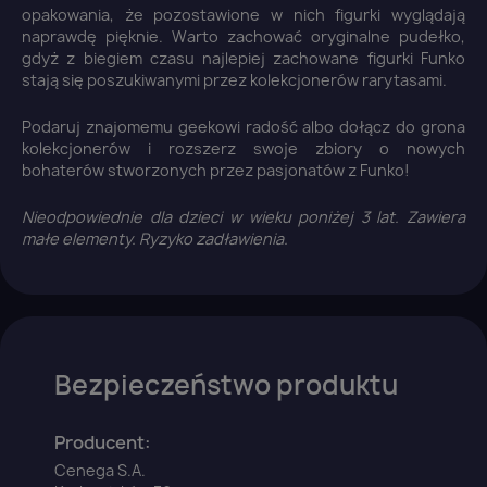
opakowania, że pozostawione w nich figurki wyglądają
naprawdę pięknie. Warto zachować oryginalne pudełko,
gdyż z biegiem czasu najlepiej zachowane figurki Funko
stają się poszukiwanymi przez kolekcjonerów rarytasami.
Podaruj znajomemu geekowi radość albo dołącz do grona
kolekcjonerów i rozszerz swoje zbiory o nowych
bohaterów stworzonych przez pasjonatów z Funko!
×
Zaloguj się
Nieodpowiednie dla dzieci w wieku poniżej 3 lat. Zawiera
małe elementy. Ryzyko zadławienia.
You need to be logged in to save products in your
wish list.
Bezpieczeństwo produktu
Anuluj
Zaloguj się
Producent:
Cenega S.A.