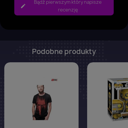
Bądź pierwszym który napisze
recenzję
Podobne produkty
favorite_border