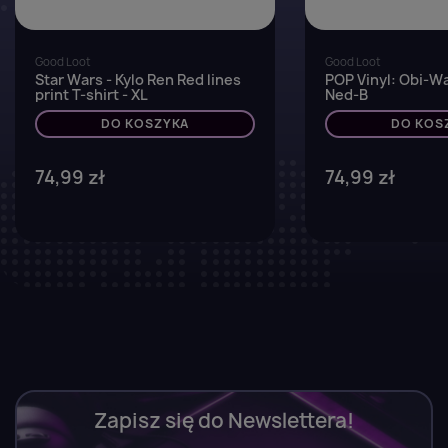
Good Loot
Good Loot
Star Wars - Kylo Ren Red lines
POP Vinyl: Obi-Wa
print T-shirt - XL
Ned-B
DO KOSZYKA
DO KOS
74,99 zł
74,99 zł
Zapisz się do Newslettera!