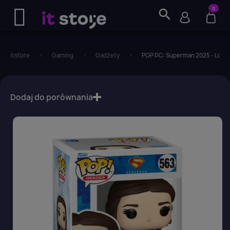
0
search
itstore
Gaming
Gadżety
POP DC: Superman 2025 - Lois 
favorite_border
Dodaj do porównania