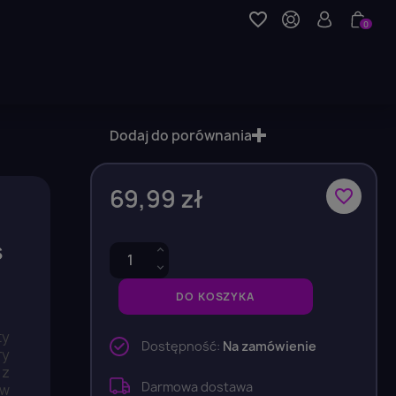
favorite_border
0
Dodaj do porównania
69,99 zł
favorite_border
s
DO KOSZYKA
y
Dostępność:
Na zamówienie
ry
 z
Darmowa dostawa
ów