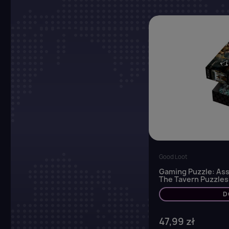
Good Loot
Gaming Puzzle: Ass
The Tavern Puzzles
D
47,99 zł