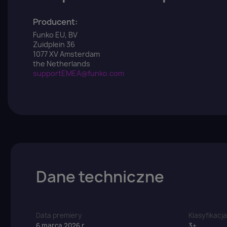
Producent:
Funko EU, BV
Zuidplein 36
1077 XV Amsterdam
the Netherlands
supportEMEA@funko.com
Dane techniczne
Data premiery
Klasyfikacj
6 marca 2026 r.
3+