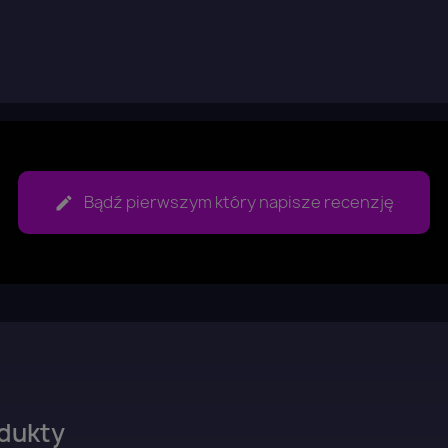
aloguj się
u need to be logged in to save products in your wish list.
Anuluj
Zaloguj się
Bądź pierwszym który napisze recenzję
dukty