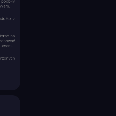
 podbiły
 Wars.
udełko z
ierać na
zachować
ytasami.
orzonych