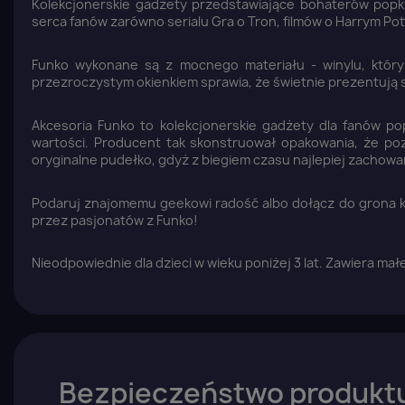
Kolekcjonerskie gadżety przedstawiające bohaterów popkul
serca fanów zarówno serialu Gra o Tron, filmów o Harrym Pott
Funko wykonane są z mocnego materiału - winylu, który
przezroczystym okienkiem sprawia, że świetnie prezentują s
Akcesoria Funko to kolekcjonerskie gadżety dla fanów po
wartości. Producent tak skonstruował opakowania, że po
oryginalne pudełko, gdyż z biegiem czasu najlepiej zachowa
Podaruj znajomemu geekowi radość albo dołącz do grona 
przez pasjonatów z Funko!
Nieodpowiednie dla dzieci w wieku poniżej 3 lat. Zawiera ma
Bezpieczeństwo produkt