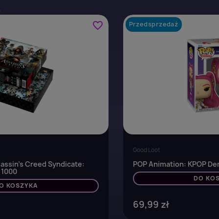
favorite_border
Przedsprzedaż
Good Loot
assin's Creed Syndicate:
POP Animation: KPOP Dem
 1000
DO KO
O KOSZYKA
69,99 zł