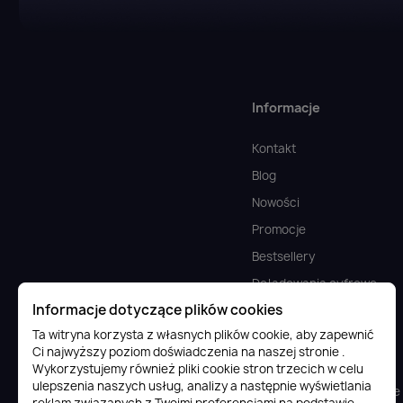
Informacje
Kontakt
Blog
Nowości
Promocje
Bestsellery
Doładowania cyfrowe
Informacje dotyczące plików cookies
FAQ
Ta witryna korzysta z własnych plików cookie, aby zapewnić
Komputery
Ci najwyższy poziom doświadczenia na naszej stronie .
Gaming
Wykorzystujemy również pliki cookie stron trzecich w celu
ulepszenia naszych usług, analizy a następnie wyświetlania
Podzespoły komputerowe