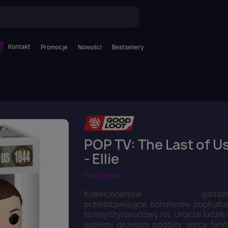
Kontakt
Promocje
Nowości
Bestsellery
POP TV: The Last of U
- Ellie
Dodaj opinie
Kolekcjonerskie gadżet
przedstawiające bohaterów popkultu
to międzynarodowy hit. Urocze ludziki
wielkimi głowami podbiły serca fan