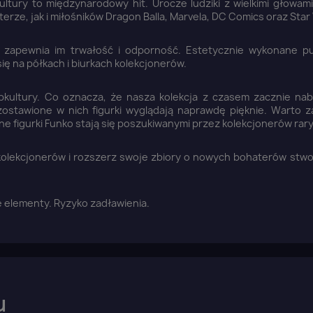
tury to międzynarodowy hit. Urocze ludziki z wielkimi głowami
erze, jak i miłośników Dragon Balla, Marvela, DC Comics oraz Star
 zapewnia im trwałość i odporność. Estetycznie wykonane p
ię na półkach i biurkach kolekcjonerów.
pkultury. Co oznacza, że nasza kolekcja z czasem zacznie nab
zostawione w nich figurki wyglądają naprawdę pięknie. Warto 
ne figurki Funko stają się poszukiwanymi przez kolekcjonerów rar
kolekcjonerów i rozszerz swoje zbiory o nowych bohaterów stw
łe elementy. Ryzyko zadławienia.
u