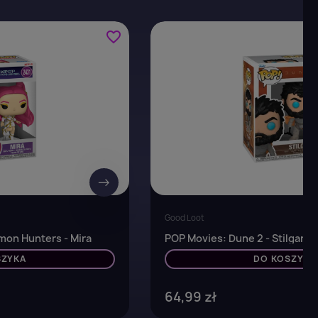
favorite_border
→
Good Loot
on Hunters - Mira
POP Movies: Dune 2 - Stilgar
SZYKA
DO KOSZYKA
64,99 zł