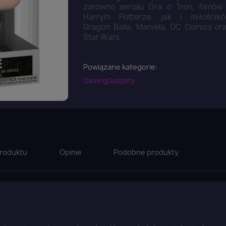
zarówno serialu Gra o Tron, filmów
Harrym Potterze, jak i miłośnik
Dragon Balla, Marvela, DC Comics or
Star Wars.
Powiązane kategorie:
Gaming
Gadżety
roduktu
Opinie
Podobne produkty