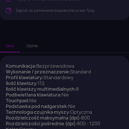
×
Zaloguj się
Zapłać za zamówienie bezpiecznie przez Tpay
You need to be logged in to save products in your
wish list.
Opis
Opinie
Anuluj
Zaloguj się
Komunikacja:
Bezprzewodowa
Wykonanie / przeznaczenie:
Standard
Profil klawiatury:
Standardowy
Ilość klawiszy:
112
Ilość klawiszy multimedialnych:
8
Podświetlana klawiatura:
Nie
Touchpad:
Nie
Podstawka pod nadgarstek:
Nie
Technologia czujnika myszy:
Optyczna
Rozdzielczość maksymalna (dpi):
800
Rozdzielczości pośrednie (dpi):
800 - 1200