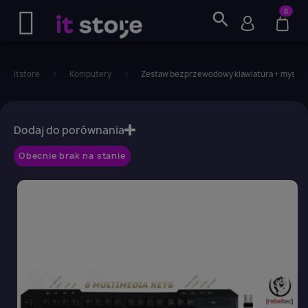
0
search
itstore
Komputery
Zestaw bezprzewodowy klawiatura + mysz R
favorite_border
Dodaj do porównania
Obecnie brak na stanie