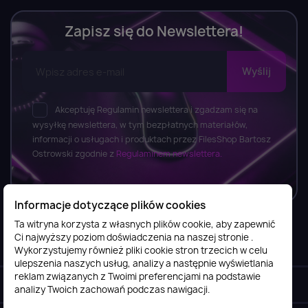
Zapisz się do Newslettera!
Akceptuję Regulamin newslettera i zgadzam się na
wysyłkę newslettera, w tym bezpłatnych materiałów,
informacji o usługach i produktach przez FilesShop Bartosz
Ostrowski zgodnie z
Regulaminem newslettera.
Informacje dotyczące plików cookies
Ta witryna korzysta z własnych plików cookie, aby zapewnić
Ci najwyższy poziom doświadczenia na naszej stronie .
Informacje

Wykorzystujemy również pliki cookie stron trzecich w celu
ulepszenia naszych usług, analizy a następnie wyświetlania
reklam związanych z Twoimi preferencjami na podstawie
Obsługa klienta

analizy Twoich zachowań podczas nawigacji.