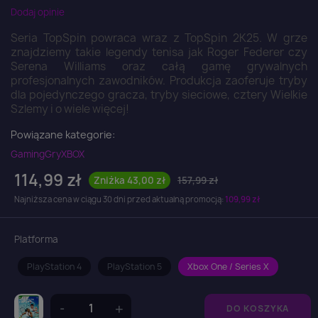
Dodaj opinie
Seria TopSpin powraca wraz z TopSpin 2K25. W grze
znajdziemy takie legendy tenisa jak Roger Federer czy
Serena Williams oraz całą gamę grywalnych
profesjonalnych zawodników. Produkcja zaoferuje tryby
dla pojedynczego gracza, tryby sieciowe, cztery Wielkie
Szlemy i o wiele więcej!
Powiązane kategorie:
Gaming
Gry
XBOX
114,99 zł
Zniżka 43,00 zł
157,99 zł
Najniższa cena w ciągu 30 dni przed aktualną promocją:
109,99 zł
Platforma
PlayStation 4
PlayStation 5
Xbox One / Series X
DO KOSZYKA