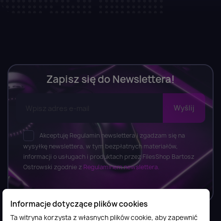
Zapisz się do Newslettera!
Akceptuję Regulamin newslettera i zgadzam się na
wysyłkę newslettera, w tym bezpłatnych materiałów,
informacji o usługach i produktach przez FilesShop Bartosz
Ostrowski zgodnie z
Regulaminem newslettera.
Informacje dotyczące plików cookies
Ta witryna korzysta z własnych plików cookie, aby zapewnić