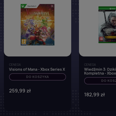
CENEGA
CENEGA
Visions of Mana - Xbox Series X
Wiedźmin 3: Dziki
Kompletna - Xbox
DO KOSZYKA
DO KOS
259,99 zł
182,99 zł