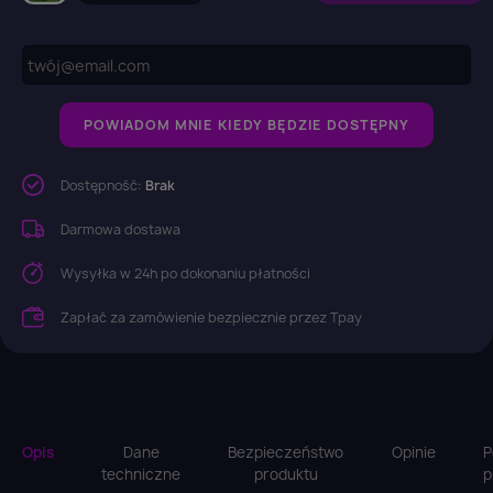
POWIADOM MNIE KIEDY BĘDZIE DOSTĘPNY
Dostępność:
Brak
Darmowa dostawa
Wysyłka w 24h po dokonaniu płatności
Zapłać za zamówienie bezpiecznie przez Tpay
Opis
Dane
Bezpieczeństwo
Opinie
P
techniczne
produktu
p