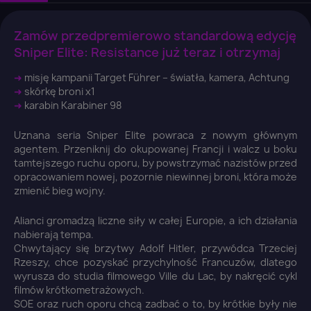
Zamów przedpremierowo standardową edycję
Sniper Elite: Resistance już teraz i otrzymaj
➜
misję kampanii Target Führer – światła, kamera, Achtung
➜
skórkę broni x1
➜
karabin Karabiner 98
Uznana seria Sniper Elite powraca z nowym głównym
agentem. Przeniknij do okupowanej Francji i walcz u boku
tamtejszego ruchu oporu, by powstrzymać nazistów przed
opracowaniem nowej, pozornie niewinnej broni, która może
zmienić bieg wojny.
Alianci gromadzą liczne siły w całej Europie, a ich działania
nabierają tempa.
Chwytający się brzytwy Adolf Hitler, przywódca Trzeciej
Rzeszy, chce pozyskać przychylność Francuzów, dlatego
wyrusza do studia filmowego Ville du Lac, by nakręcić cykl
filmów krótkometrażowych.
SOE oraz ruch oporu chcą zadbać o to, by krótkie były nie