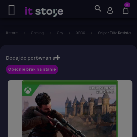
0
search
itstore
Gaming
Gry
XBOX
Sniper Elite Resistance
favorite_border
Dodaj do porównania
Obecnie brak na stanie