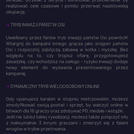
realizować cele czasowe i pomóc przerwać nazistowską
okupację.
➜
TRYB INWAZJI PAŃSTW OSI
Uwielbiany przez fanów tryb inwazji państw Osi powrócił!
Wtargnij do kampanii innego gracza jako snajper państw
Osi i rozpocznij zabójczą zabawę w kotka i myszkę. Bez
względu na to, czy tropisz ofiarę, przygotowujesz
zasadzkę, czy wchodzisz na całego – ryzyko inwazji dodaje
nowy element do wyzwania prezentowanego przez
kampanię.
➜
DYNAMICZNY TRYB WIELOOSOBOWY ONLINE
Gdy opanujesz karabin w stopniu mistrzowskim, możesz
zmodyfikować swoją postać i sprzęt, by walczyć online w
bitwach dla 16 graczy oraz zdobywać PD, medale i wstążki.
Jeśli nie lubisz takiej rywalizacji, możesz także połączyć siły
z maksymalnie 3 innymi graczami i zmierzyć się z falami
wrogów w trybie przetrwania.