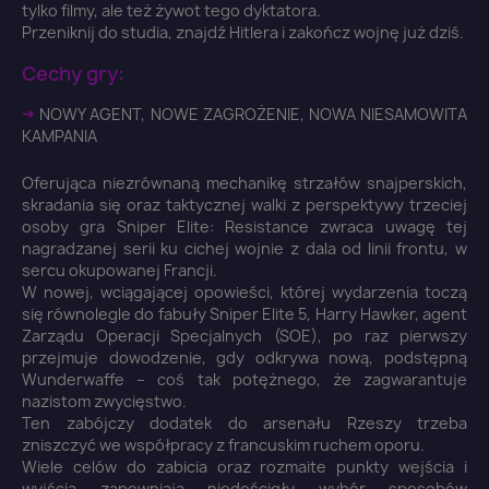
tylko filmy, ale też żywot tego dyktatora.
Przeniknij do studia, znajdź Hitlera i zakończ wojnę już dziś.
Cechy gry:
➜
NOWY AGENT, NOWE ZAGROŻENIE, NOWA NIESAMOWITA
KAMPANIA
Oferująca niezrównaną mechanikę strzałów snajperskich,
skradania się oraz taktycznej walki z perspektywy trzeciej
osoby gra Sniper Elite: Resistance zwraca uwagę tej
nagradzanej serii ku cichej wojnie z dala od linii frontu, w
sercu okupowanej Francji.
W nowej, wciągającej opowieści, której wydarzenia toczą
się równolegle do fabuły Sniper Elite 5, Harry Hawker, agent
Zarządu Operacji Specjalnych (SOE), po raz pierwszy
przejmuje dowodzenie, gdy odkrywa nową, podstępną
Wunderwaffe – coś tak potężnego, że zagwarantuje
nazistom zwycięstwo.
Ten zabójczy dodatek do arsenału Rzeszy trzeba
zniszczyć we współpracy z francuskim ruchem oporu.
Wiele celów do zabicia oraz rozmaite punkty wejścia i
wyjścia zapewniają niedościgły wybór sposobów