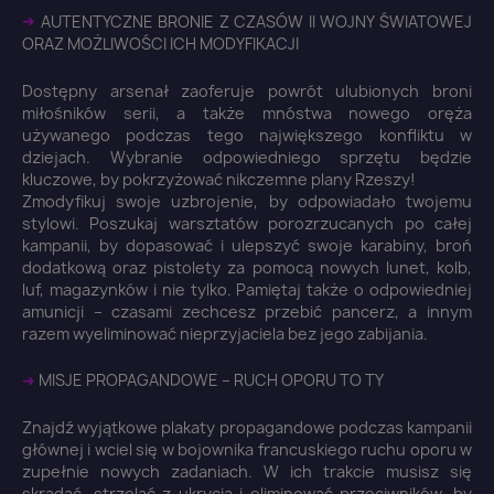
➜
AUTENTYCZNE BRONIE Z CZASÓW II WOJNY ŚWIATOWEJ
ORAZ MOŻLIWOŚCI ICH MODYFIKACJI
Dostępny arsenał zaoferuje powrót ulubionych broni
miłośników serii, a także mnóstwa nowego oręża
używanego podczas tego największego konfliktu w
dziejach. Wybranie odpowiedniego sprzętu będzie
kluczowe, by pokrzyżować nikczemne plany Rzeszy!
×
Zmodyfikuj swoje uzbrojenie, by odpowiadało twojemu
Zaloguj się
stylowi. Poszukaj warsztatów porozrzucanych po całej
kampanii, by dopasować i ulepszyć swoje karabiny, broń
dodatkową oraz pistolety za pomocą nowych lunet, kolb,
You need to be logged in to save products in your
luf, magazynków i nie tylko. Pamiętaj także o odpowiedniej
wish list.
amunicji – czasami zechcesz przebić pancerz, a innym
razem wyeliminować nieprzyjaciela bez jego zabijania.
➜
MISJE PROPAGANDOWE – RUCH OPORU TO TY
Anuluj
Zaloguj się
Znajdź wyjątkowe plakaty propagandowe podczas kampanii
głównej i wciel się w bojownika francuskiego ruchu oporu w
zupełnie nowych zadaniach. W ich trakcie musisz się
skradać, strzelać z ukrycia i eliminować przeciwników, by