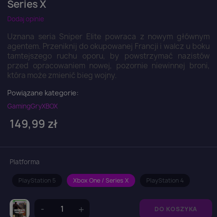
Series X
Dodaj opinie
Uznana seria Sniper Elite powraca z nowym głównym
agentem. Przeniknij do okupowanej Francji i walcz u boku
tamtejszego ruchu oporu, by powstrzymać nazistów
przed opracowaniem nowej, pozornie niewinnej broni,
która może zmienić bieg wojny.
Powiązane kategorie:
Gaming
Gry
XBOX
149,99 zł
Platforma
PlayStation 5
Xbox One / Series X
PlayStation 4
DO KOSZYKA