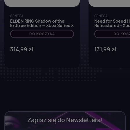
CENEGA
CENEGA
ELDEN RING Shadow of the
Need for Speed H
Erdtree Edition — Xbox Series X
Remastered - Xb
DO KOSZYKA
DO KOS
314,99 zł
131,99 zł
Zapisz się do Newslettera!