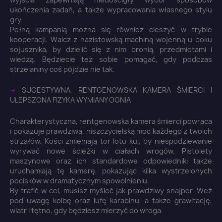
ukończenia zadań, a także wypracowania własnego stylu
gry.
Pełną kampanią można się również cieszyć w trybie
kooperacji. Walcz z nazistowską machiną wojenną u boku
sojusznika, by dzielić się z nim bronią, przedmiotami i
wiedzą. Będziecie też sobie pomagać, gdy podczas
strzelaniny coś pójdzie nie tak.
➜
SUGESTYWNA, RENTGENOWSKA KAMERA ŚMIERCI I
ULEPSZONA FIZYKA WYMIANY OGNIA
Charakterystyczna, rentgenowska kamera śmierci powraca
i pokazuje prawdziwą, niszczycielską moc każdego z twoich
strzałów. Kości zmieniają tor lotu kul, by niespodziewanie
wyrywać nowe ścieżki w ciałach wrogów. Pistolety
maszynowe oraz ich standardowe odpowiedniki także
uruchamiają tę kamerę, pokazując kilka wystrzelonych
pocisków w dramatycznym spowolnieniu.
By trafić w cel, musisz myśleć jak prawdziwy snajper. Weź
pod uwagę kolbę oraz lufę karabinu, a także grawitację,
wiatr i tętno, gdy będziesz mierzyć do wroga.