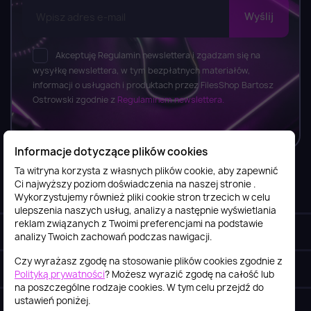
Akceptuję Regulamin newslettera i zgadzam się na
wysyłkę newslettera, w tym bezpłatnych materiałów,
informacji o usługach i produktach przez FilesShop Bartosz
Ostrowski zgodnie z
Regulaminem newslettera.
Informacje dotyczące plików cookies
Ta witryna korzysta z własnych plików cookie, aby zapewnić
Ci najwyższy poziom doświadczenia na naszej stronie .
Informacje

Wykorzystujemy również pliki cookie stron trzecich w celu
ulepszenia naszych usług, analizy a następnie wyświetlania
reklam związanych z Twoimi preferencjami na podstawie
Obsługa klienta

analizy Twoich zachowań podczas nawigacji.
Czy wyrażasz zgodę na stosowanie plików cookies zgodnie z
Szybki kontakt
keyboard_arrow_down
Polityką prywatności
? Możesz wyrazić zgodę na całość lub
na poszczególne rodzaje cookies. W tym celu przejdź do
ustawień poniżej.