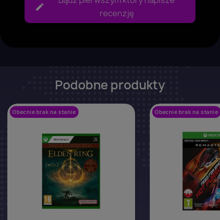
Bądź pierwszym który napisze
recenzję
Podobne produkty
Obecnie brak na stanie
favorite_border
Obecnie brak na stanie