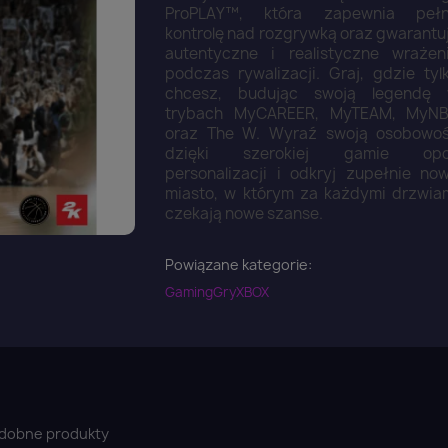
ProPLAY™, która zapewnia peł
kontrolę nad rozgrywką oraz gwarantu
autentyczne i realistyczne wrażen
podczas rywalizacji. Graj, gdzie tyl
chcesz, budując swoją legendę
trybach MyCAREER, MyTEAM, MyN
oraz The W. Wyraź swoją osobowo
dzięki szerokiej gamie opc
personalizacji i odkryj zupełnie no
miasto, w którym za każdymi drzwia
czekają nowe szanse.
Powiązane kategorie:
Gaming
Gry
XBOX
dobne produkty