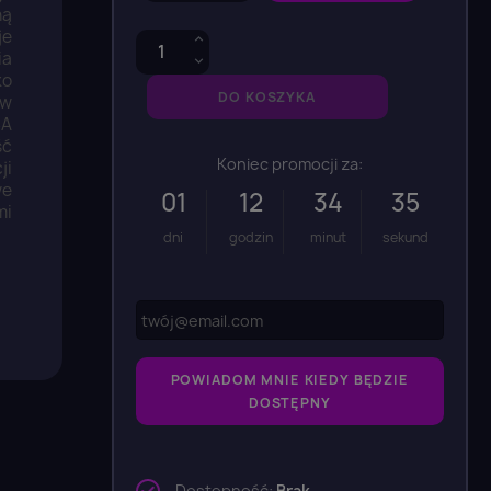
ną
je
ia
ko
DO KOSZYKA
 w
BA
ść
Koniec promocji za:
ji
we
01
12
34
33
mi
dni
godzin
minut
sekund
POWIADOM MNIE KIEDY BĘDZIE
DOSTĘPNY
Dostępność:
Brak