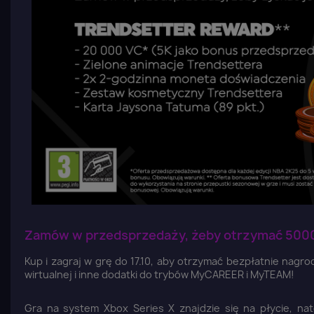
Zamów w przedsprzedaży, żeby otrzymać 5000 V
Kup i zagraj w grę do 17.10, aby otrzymać bezpłatnie nagr
wirtualnej i inne dodatki do trybów MyCAREER i MyTEAM!
Gra na system Xbox Series X znajdzie się na płycie, n