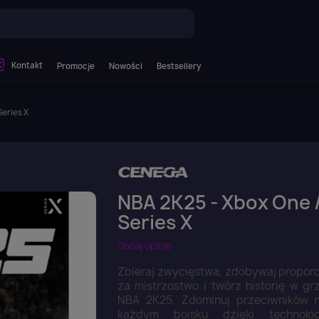
Kontakt
Promocje
Nowości
Bestsellery
Series X
NBA 2K25 - Xbox One 
Series X
Dodaj opinie
Zbieraj zwycięstwa, zdobywaj propor
za mistrzostwo i twórz historię w gr
NBA 2K25. Zdominuj przeciwników 
każdym boisku dzięki technolog