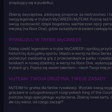
znajdujący się w pudełku).
Zbieraj zwycięstwa, zdobywaj proporce za mistrzostwo i t
swoją legendę w trybach MyCAREER i MyTEAM. Poznaj też t
swoją osobowość dzięki bogatemu wachlarzowi opcji persona
miejską (na Xbox One), gdzie za każdymi drzwiami czekają 
RYWALIZUJ W TRYBIE MyCAREER
Oddaj cześć legendom w trybie MyCAREER i spróbuj przyćmi
historii tej dyscypliny sportu. Miasto w wersji na Xbox Ser
poćwiczyć swobodną grę z przeciwnikami w parku i rywali
boiskach w nowej dzielnicy w wersji na Xbox One, wykonują
trybach gry. Popisz się swoim talentem – niech Twoje imię prz
MyTEAM: TWOJA DRUŻYNA, TWOJE ZASADY
MyTEAM to gratka dla fanów rywalizacji. Wystaw swoją wyj
graczami w cotygodniowych rozgrywkach King of the Court.
podczas tego specjalnego wydarzenia. Zbieraj nowe karty, 
ale czy wiesz, od czego zacząć?