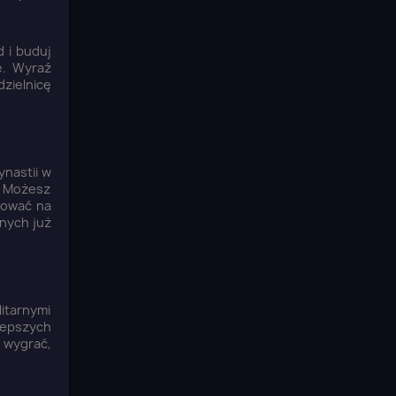
 i buduj
e. Wyraź
zielnicę
nastii w
i. Możesz
nować na
anych już
itarnymi
lepszych
 wygrać,