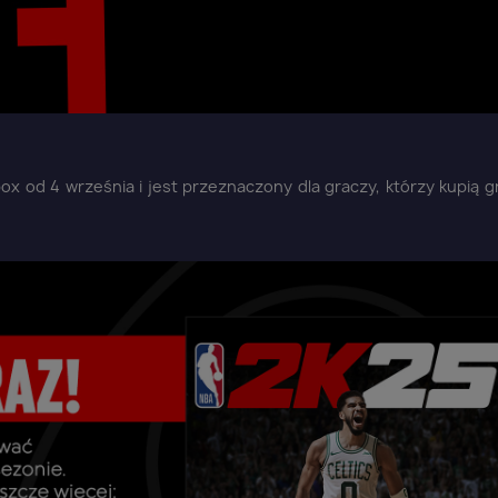
ox od 4 września i jest przeznaczony dla graczy, którzy kupią 
aloguj się
u need to be logged in to save products in your wish list.