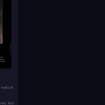
w walucie
niej kod