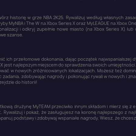
wórz historię w grze NBA 2K25. Rywalizuj według własnych zasad
ryby MyNBA i The W na Xbox Series X oraz MyLEAGUE na Xbox On
lizacji i odkryj zupełnie nowe miasto (na Xbox Series X) lub d
nowe szanse.
ć ich przełomowe dokonania, dając początek najwspanialszej dy
ies X jest najlepszym miejscem do sprawdzenia swoich umiejętnośc
zować w nowych zróżnicowanych lokalizacjach. Możesz też domi
c zadania, zdobywając nagrody i pokonując rywali w nowych i zn
ejdzie do historii!
ątkową drużynę MyTEAM przeciwko innym składom i mierz się z el
 Rywalizuj i pokaż, że zasługujesz na koronę najlepszego z naj
opanuj podstawy i zdobywaj wspaniałe nagrody. Wiesz, że chcesz