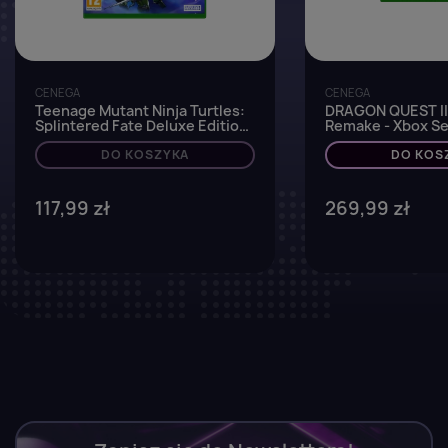
CENEGA
CENEGA
Teenage Mutant Ninja Turtles:
DRAGON QUEST II
Splintered Fate Deluxe Edition
Remake - Xbox Se
- Xbox One / Series X
DO KOSZYKA
DO KOS
117,99 zł
269,99 zł