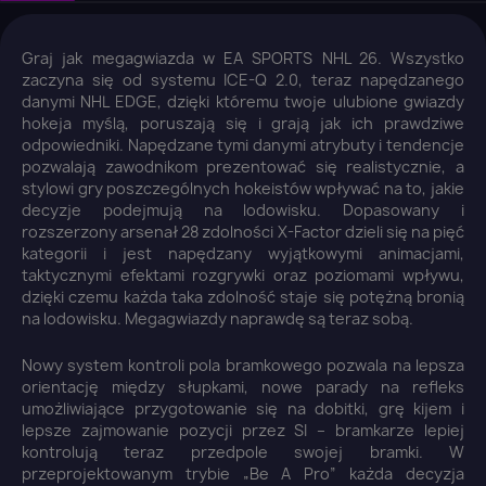
Graj jak megagwiazda w EA SPORTS NHL 26. Wszystko
zaczyna się od systemu ICE-Q 2.0, teraz napędzanego
danymi NHL EDGE, dzięki któremu twoje ulubione gwiazdy
hokeja myślą, poruszają się i grają jak ich prawdziwe
odpowiedniki. Napędzane tymi danymi atrybuty i tendencje
pozwalają zawodnikom prezentować się realistycznie, a
stylowi gry poszczególnych hokeistów wpływać na to, jakie
decyzje podejmują na lodowisku. Dopasowany i
rozszerzony arsenał 28 zdolności X-Factor dzieli się na pięć
kategorii i jest napędzany wyjątkowymi animacjami,
taktycznymi efektami rozgrywki oraz poziomami wpływu,
dzięki czemu każda taka zdolność staje się potężną bronią
na lodowisku. Megagwiazdy naprawdę są teraz sobą.
Nowy system kontroli pola bramkowego pozwala na lepsza
orientację między słupkami, nowe parady na refleks
umożliwiające przygotowanie się na dobitki, grę kijem i
lepsze zajmowanie pozycji przez SI – bramkarze lepiej
kontrolują teraz przedpole swojej bramki. W
przeprojektowanym trybie „Be A Pro” każda decyzja