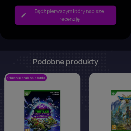
Bądź pierwszym który napisze
recenzję
Podobne produkty
Obecnie brak na stanie
favorite_border