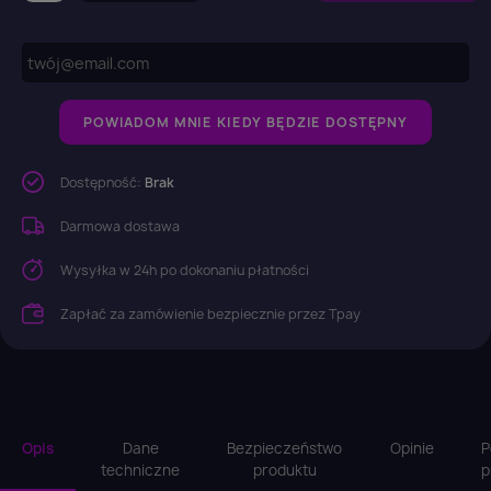
POWIADOM MNIE KIEDY BĘDZIE DOSTĘPNY
Dostępność:
Brak
Darmowa dostawa
Wysyłka w 24h po dokonaniu płatności
Zapłać za zamówienie bezpiecznie przez Tpay
Opis
Dane
Bezpieczeństwo
Opinie
P
techniczne
produktu
p