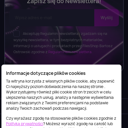
Zapisz się do Newslettera!
Akceptuję Regulamin newslettera i zgadzam się na
wysyłkę newslettera, w tym bezpłatnych materiałów,
informacji o usługach i produktach przez FilesShop Bartosz
Ostrowski zgodnie z
Regulaminem newslettera.
Informacje dotyczące plików cookies
Ta witryna korzysta z własnych plików cookie, aby zapewnić
Ci najwyższy poziom doświadczenia na naszej stronie .
Informacje

Wykorzystujemy również pliki cookie stron trzecich w celu
ulepszenia naszych usług, analizy a następnie wyświetlania
reklam związanych z Twoimi preferencjami na podstawie
Obsługa klienta

analizy Twoich zachowań podczas nawigacji.
Czy wyrażasz zgodę na stosowanie plików cookies zgodnie z
Szybki kontakt
keyboard_arrow_down
Polityką prywatności
? Możesz wyrazić zgodę na całość lub