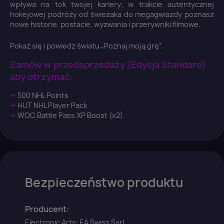
wpływa na tok twojej kariery; w trakcie autentycznej
hokejowej podróży od świeżaka do megagwiazdy poznasz
nowe historie, postacie, wyzwania i przerywniki filmowe.
Pokaż się i powiedz światu „Poznaj moją grę”.
Zamów w przedsprzedaży (Edycja Standard)
aby otrzymać:
➜
500 NHL Points
×
Zaloguj się
➜
HUT NHL Player Pack
➜
WOC Battle Pass XP Boost (x2)
You need to be logged in to save products in your
wish list.
Bezpieczeństwo produktu
Anuluj
Zaloguj się
Producent:
Electronic Arts; EA Swiss Sarl