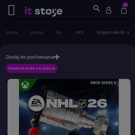
0
search
itstore
Gaming
Gry
XBOX
EA Sports NHL 26 - Xbox
favorite_border
Dodaj do porównania
Obecnie brak na stanie