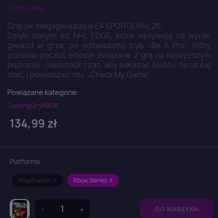
Dodaj opinie
Graj jak megagwiazda w EA SPORTS NHL 26.
Dzięki danym od NHL EDGE, które wpływają na wyniki
gwiazd w grze, po odświeżony tryb „Be A Pro”, który
pozwala poczuć emocje związane z grą na najwyższym
poziomie – nadszedł czas, aby pokazać światu, na co cię
stać, i powiedzieć mu: „Check My Game”.
Powiązane kategorie:
Gaming
Gry
XBOX
134,99 zł
Platforma
PlayStation 5
Xbox Series X
DO KOSZYKA