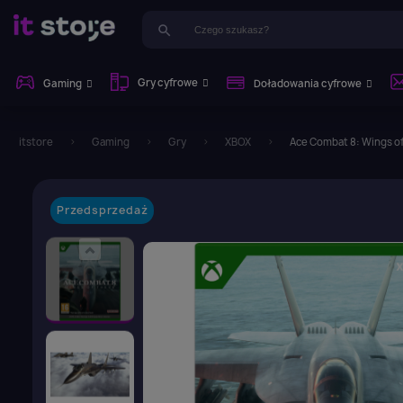
search
Gry cyfrowe
Gaming
Doładowania cyfrowe
itstore
Gaming
Gry
XBOX
Ace Combat 8: Wings of
Przedsprzedaż