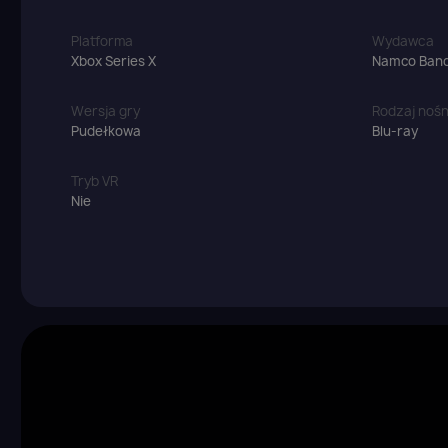
Platforma
Wydawca
Xbox Series X
Namco Banda
Wersja gry
Rodzaj nośn
Pudełkowa
Blu-ray
Tryb VR
Nie