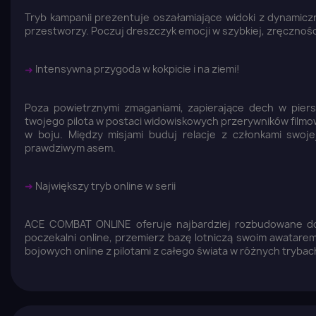
Tryb kampanii prezentuje oszałamiające widoki z dynamicz
przestworzy. Poczuj dreszczyk emocji w szybkiej, zręcznoś
➜
Intensywna przygoda w kokpicie i na ziemi!
Poza powietrznymi zmaganiami, zapierające dech w pier
twojego pilota w postaci widowiskowych przerywników filmow
w boju. Między misjami buduj relacje z członkami swoje
prawdziwym asem.
➜
Największy tryb online w serii
ACE COMBAT ONLINE oferuje najbardziej rozbudowane dośw
poczekalni online, przemierz bazę lotniczą swoim awatare
Z
bojowych online z pilotami z całego świata w różnych trybac
Yo