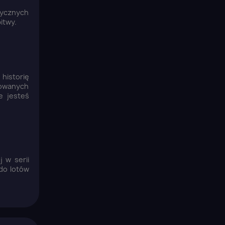
tycznych
itwy.
historię
rtowanych
e jesteś
 w serii
do lotów
×