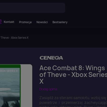
Kontakt
Promocje
Nowości
Bestsellery
 Theve - Xbox Series X
Ace Combat 8: Wings
of Theve - Xbox Serie
X
Dodaj opinie
Zasiądź za sterami samolotu, wzbij się
powietrze i przemierzaj zachwycają