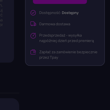
 w
h,
uj
Dostępność:
Dostępny
yć
na
Darmowa dostawa
ół
Przedsprzedaż - wysyłka
najpóźniej dzień przed premierą
Zapłać za zamówienie bezpiecznie
przez Tpay