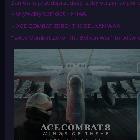
Zamów w przedsprzedaży, żeby otrzymać poni
Grywalny Samolot – F-14A
➜
ACE COMBAT ZERO: THE BELKAN WAR
➜
* „Ace Combat Zero: The Belkan War” to odświe