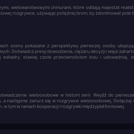
nymi, wielowarstwowymi chmurami, które oddają majestat realis
ciowej rozgrywce, używając potężnej broni, by zdominować pole b
siach sceny pokazane z perspektywy pierwszej osoby ukazują 
ych. Doświadcz presji dowodzenia, ciężaru decyzji i więzi zaha
j eskadry, stawiaj czoła przeciwnościom losu i udowadniaj, ż
iadczenie wieloosobowe w historii serii. Wejdź do pierwszej
m, a następnie zanurz się w rozgrywce wieloosobowej. Dołączaj 
aloguj się
h, w tym w ramach kooperacji i rozgrywki międzyplatformowej.
u need to be logged in to save products in your wish list.