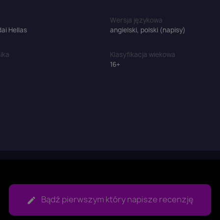
Wersja językowa
i Hellas
angielski, polski (napisy)
ika
Klasyfikacja wiekowa
16+
Bądź pierwszym który napisze recenzję