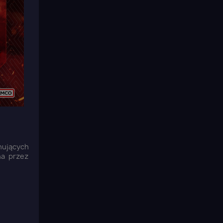
onujących
na przez