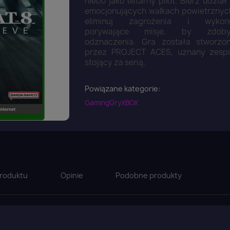
niebo jako elitarny pilot. Bierz udział
emocjonujących walkach powietrznyc
eliminuj zagrożenia i wykon
porywające misje, by zdob
odznaczenia. Gra została stworzo
przez PROJECT ACES, uznany zesp
stojący za serią.
Powiązane kategorie:
Gaming
Gry
XBOX
roduktu
Opinie
Podobne produkty