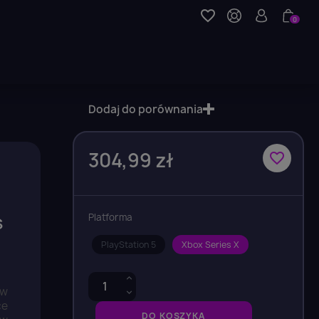
favorite_border
0
Dodaj do porównania
304,99 zł
favorite_border
s
Platforma
PlayStation 5
Xbox Series X
 w
ce
DO KOSZYKA