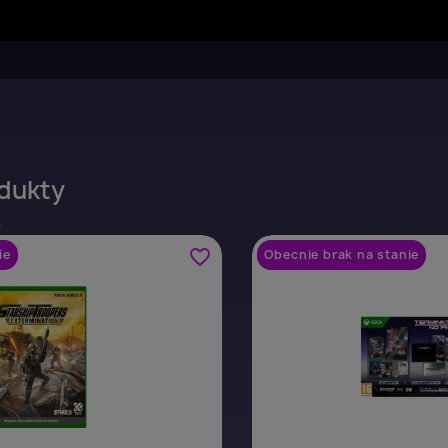
dukty
favorite_border
ie
Obecnie brak na stanie