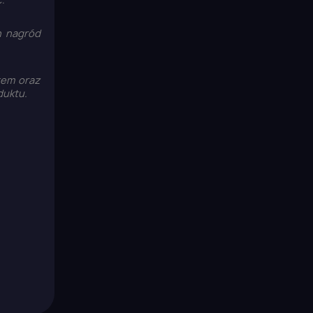
h nagród
tem oraz
duktu.