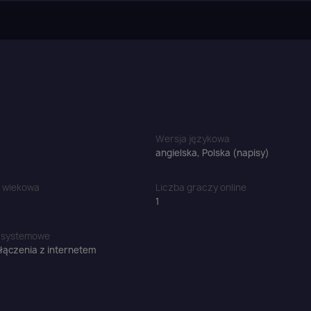
Wersja językowa
angielska, Polska (napisy)
a wiekowa
Liczba graczy online
1
 systemowe
ączenia z internetem