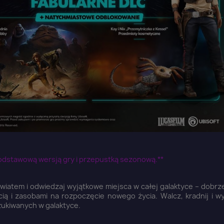
 podstawową wersją gry i przepustką sezonową.**
aloguj się
iatem i odwiedzaj wyjątkowe miejsca w całej galaktyce – dobrze
ą i zasobami na rozpoczęcie nowego życia. Walcz, kradnij i wyw
ukiwanych w galaktyce.
u need to be logged in to save products in your wish list.