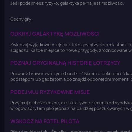
Jeśli podejmiesz ryzyko, galaktyka pełna jest możliwości.
Cechy gry:
ODKRYJ GALAKTYKĘ MOŻLIWOŚCI
Zwiedzaj wyjątkowe miejsca z tętniącymi życiem miastami i
ścigaczu. Każde miejsce to nowe przygody, zróżnicowane wy
POZNAJ ORYGINALNĄ HISTORIĘ ŁOTRZYCY
Prowadź brawurowe życie banitki. Z Nixem u boku obróć każd
podstępom lub gadżetom albo znajdź odpowiedni moment, b
PODEJMUJ RYZYKOWNE MISJE
Przyjmuj niebezpieczne, ale lukratywne zlecenia od syndykat
wrogów sprytem jako jedna z najbardziej poszukiwanych w g
WSKOCZ NA FOTEL PILOTA
Pilotuj swój statek – Śmiałka – podczas ekscytujących starć z