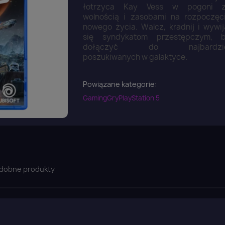
łotrzyca Kay Vess w pogoni 
wolnością i zasobami na rozpoczęc
nowego życia. Walcz, kradnij i wywij
się syndykatom przestępczym, 
dołączyć do najbardzie
poszukiwanych w galaktyce.
Powiązane kategorie:
Gaming
Gry
PlayStation 5
dobne produkty