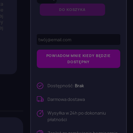
za
ie
DO KOSZYKA
aj
by
j
POWIADOM MNIE KIEDY BĘDZIE
DOSTĘPNY
Dostępność:
Brak
Darmowa dostawa
Wysyłka w 24h po dokonaniu
płatności