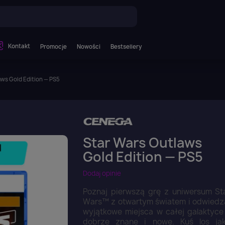
Kontakt
Promocje
Nowości
Bestsellery
aws Gold Edition — PS5
Star Wars Outlaws
Gold Edition — PS5
Dodaj opinie
Poznaj pierwszą grę z uniwersum St
Wars™ z otwartym światem i odwiedz
wyjątkowe miejsca w całej galaktyce
dobrze znane i nowe. Kuś los ja