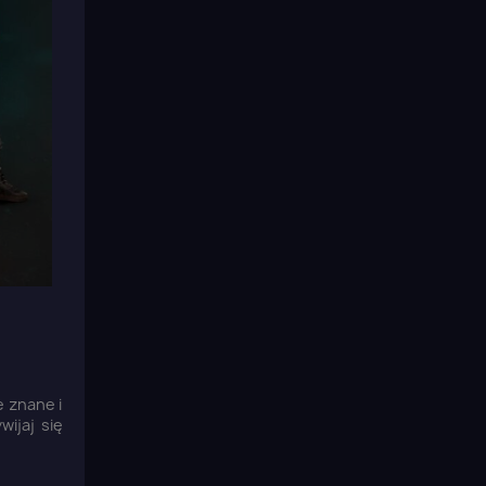
×
 znane i
ijaj się