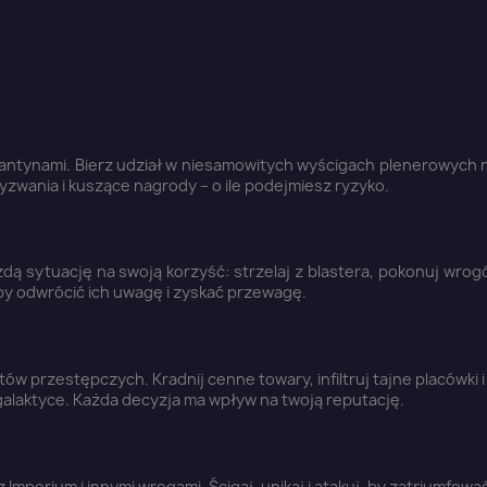
Anuluj
Zaloguj się
 kantynami. Bierz udział w niesamowitych wyścigach plenerowych
zwania i kuszące nagrody – o ile podejmiesz ryzyko.
ą sytuację na swoją korzyść: strzelaj z blastera, pokonuj wrog
y odwrócić ich uwagę i zyskać przewagę.
ów przestępczych. Kradnij cenne towary, infiltruj tajne placówki 
alaktyce. Każda decyzja ma wpływ na twoją reputację.
 Imperium i innymi wrogami. Ścigaj, unikaj i atakuj, by zatriumfowa