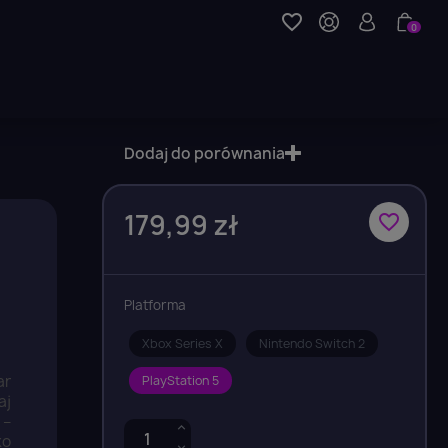
favorite_border
0
Dodaj do porównania
179,99 zł
favorite_border
Platforma
Xbox Series X
Nintendo Switch 2
ar
PlayStation 5
aj
 –
ko