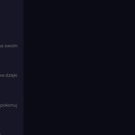
 na swoim
ów dzięki
i pokonuj
ć.