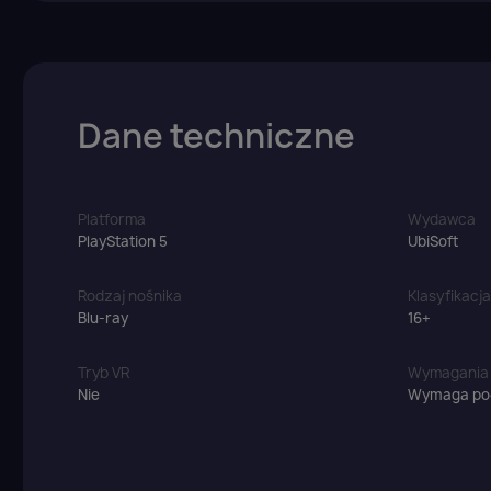
Dane techniczne
Platforma
Wydawca
PlayStation 5
UbiSoft
Rodzaj nośnika
Klasyfikacj
Blu-ray
16+
Tryb VR
Wymagania
Nie
Wymaga poł