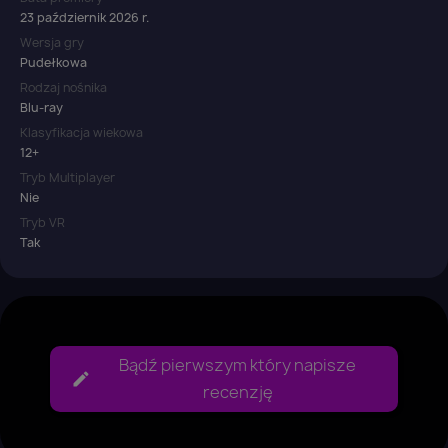
23 październik 2026 r.
Wersja gry
Pudełkowa
Rodzaj nośnika
Blu-ray
Klasyfikacja wiekowa
12+
Tryb Multiplayer
Nie
Tryb VR
Tak
Bądź pierwszym który napisze
recenzję