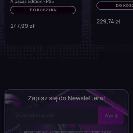
Alpacas Edition - PS5
DO KOS
DO KOSZYKA
229,74 zł
247,99 zł
Zapisz się do Newslettera!
Akceptuję Regulamin newslettera i zgadzam się na