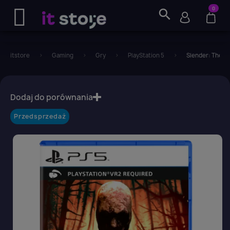
0
search
itstore
Gaming
Gry
PlayStation 5
Slender: The Arr
favorite_border
Dodaj do porównania
Przedsprzedaż