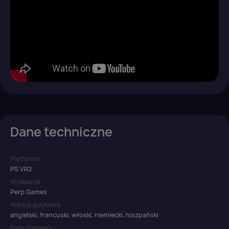
wish list.
Anuluj
Zaloguj się
Dane techniczne
Platforma
PS VR2
Wydawca
Perp Games
Wersja językowa
angielski, francuski, włoski, niemiecki, hiszpański
Data premiery