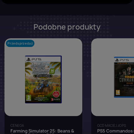
Podobne produkty
Przedsprzedaż
favorite_border
CENEGA
GCD MACIEJ JOPS
Farming Simulator 25: Beans &
PS5 Commandos: 