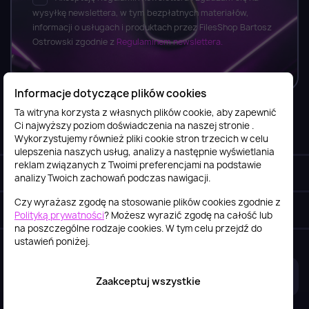
wysyłkę newslettera, w tym bezpłatnych materiałów,
informacji o usługach i produktach przez FilesShop Bartosz
Ostrowski zgodnie z
Regulaminem newslettera.
Informacje dotyczące plików cookies
Ta witryna korzysta z własnych plików cookie, aby zapewnić
Ci najwyższy poziom doświadczenia na naszej stronie .
Informacje

Wykorzystujemy również pliki cookie stron trzecich w celu
ulepszenia naszych usług, analizy a następnie wyświetlania
reklam związanych z Twoimi preferencjami na podstawie
Obsługa klienta

analizy Twoich zachowań podczas nawigacji.
Czy wyrażasz zgodę na stosowanie plików cookies zgodnie z
Szybki kontakt
keyboard_arrow_down
Polityką prywatności
? Możesz wyrazić zgodę na całość lub
na poszczególne rodzaje cookies. W tym celu przejdź do
ustawień poniżej.
2026© itstore.com.pl
Projekt i realizacja:
4Pixel
Zaakceptuj wszystkie