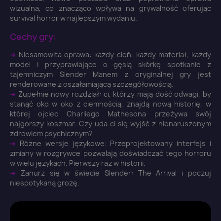
wizualna, co znacząco wpływa na grywalność oferując
survival horror w najlepszym wydaniu.
Cechy gry:
➜
Niesamowita oprawa: każdy cień, każdy materiał, każdy
model i przyprawiające o gęsią skórkę spotkanie z
tajemniczym Slender Manem z oryginalnej gry jest
renderowane z oszałamiającą szczegółowością.
➜
Zupełnie nowy rozdział: ci, którzy mają dość odwagi, by
stanąć oko w oko z ciemnością, znajdą nową historię, w
której ojciec Charliego Mathesona przeżywa swój
najgorszy koszmar. Czy uda ci się wyjść z nienaruszonym
zdrowiem psychicznym?
➜
Różne wersje językowe: Przeprojektowany interfejs i
zmiany w rozgrywce pozwalają doświadczać tego horroru
w wielu językach. Pierwszy raz w historii.
➜
Zanurz się w świecie Slender: The Arrival i poczuj
×
Zaloguj się
niespotykaną grozę.
You need to be logged in to save products in your