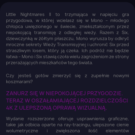
Little Nightmares II to trzymająca w napięciu gra
przygodowa, w której wcielasz się w Mono – młodego
chłopca uwięzionego w świecie, zniekształconym przez
niepokojącą transmisję z odległej wieży. Razem z Six,
dziewczynką w żółtym płaszczu, Mono wyrusza by odkryć
mroczne sekrety Wieży Transmisyjnej i uchronić Six przed
straszliwym losem, który ją czeka. Ich podróż nie będzie
łatwa – Mono i Six stawią czoła wielu zagrożeniom ze strony
przerażających mieszkańców tego świata.
Czy jesteś gotów zmierzyć się z zupełnie nowymi
koszmarami?
ZANURZ SIĘ W NIEPOKOJĄCEJ PRZYGODZIE.
TERAZ W OSZAŁAMIAJĄCEJ ROZDZIELCZOŚCI
4K Z ULEPSZONĄ OPRAWĄ WIZUALNĄ.
Wydanie rozszerzone oferuje usprawnienia graficzne,
takie jak odbicia oparte na ray-tracingu, ulepszone cienie
wolumetryczne i zwiększona ilość elementów