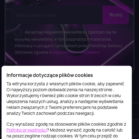
Akceptuję Regulamin newslettera i zgadzam się na
wysyłkę newslettera, w tym bezpłatnych materiałów,
informacji o usługach i produktach przez FilesShop Bartosz
Ostrowski zgodnie z
Regulaminem newslettera.
Informacje dotyczące plików cookies
Ta witryna korzysta z własnych plików cookie, aby zapewnić
Ci najwyższy poziom doświadczenia na naszej stronie .
Informacje

Wykorzystujemy również pliki cookie stron trzecich w celu
ulepszenia naszych usług, analizy a następnie wyświetlania
reklam związanych z Twoimi preferencjami na podstawie
Obsługa klienta

analizy Twoich zachowań podczas nawigacji.
Czy wyrażasz zgodę na stosowanie plików cookies zgodnie z
Szybki kontakt
keyboard_arrow_down
Polityką prywatności
? Możesz wyrazić zgodę na całość lub
na poszczególne rodzaje cookies. W tym celu przejdź do