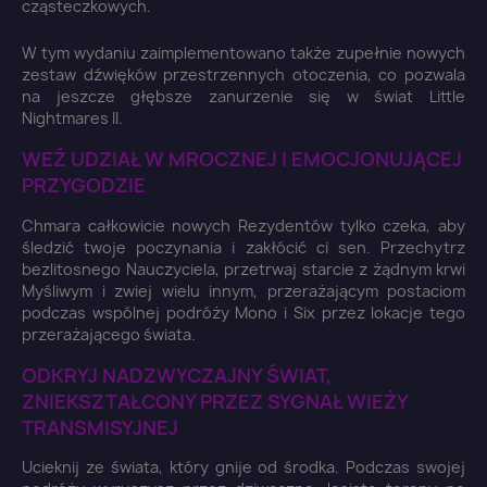
cząsteczkowych.
W tym wydaniu zaimplementowano także zupełnie nowych
zestaw dźwięków przestrzennych otoczenia, co pozwala
na jeszcze głębsze zanurzenie się w świat Little
Nightmares II.
WEŹ UDZIAŁ W MROCZNEJ I EMOCJONUJĄCEJ
PRZYGODZIE
×
Zaloguj się
Chmara całkowicie nowych Rezydentów tylko czeka, aby
śledzić twoje poczynania i zakłócić ci sen. Przechytrz
bezlitosnego Nauczyciela, przetrwaj starcie z żądnym krwi
You need to be logged in to save products in your
Myśliwym i zwiej wielu innym, przerażającym postaciom
wish list.
podczas wspólnej podróży Mono i Six przez lokacje tego
przerażającego świata.
ODKRYJ NADZWYCZAJNY ŚWIAT,
ZNIEKSZTAŁCONY PRZEZ SYGNAŁ WIEŻY
Anuluj
Zaloguj się
TRANSMISYJNEJ
Ucieknij ze świata, który gnije od środka. Podczas swojej