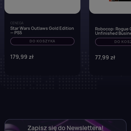
CENEGA
Star Wars Outlaws Gold Edition
Robocop: Rogue C
— PS5
Unfinished Busin
DO KOSZYKA
DO KOS
179,99 zł
77,99 zł
Zapisz się do Newslettera!