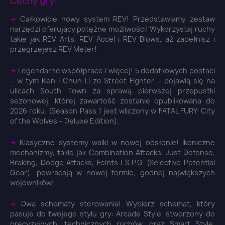
Cechy gry:
➜
Całkowicie nowy system REV! Przedstawiamy zestaw
narzędzi oferujący potężne możliwości! Wykorzystaj ruchy
takie jak REV Arts, REV Accel i REV Blows, aż zapełnisz i
przegrzejesz REV Meter!
➜
Legendarne współprace i więcej! 5 dodatkowych postaci
– w tym Ken i Chun-Li ze Street Fighter – pojawią się na
ulicach South Town za sprawą pierwszej przepustki
sezonowej, której zawartość zostanie opublikowana do
2026 roku. (Season Pass 1 jest wliczony w FATAL FURY: City
of the Wolves – Deluxe Edition).
➜
Klasyczne systemy walki w nowej odsłonie! Ikoniczne
mechanizmy, takie jak Combination Attacks, Just Defense,
Braking, Dodge Attacks, Feints i S.P.G. (Selective Potential
×
Zaloguj się
Gear), powracają w nowej formie, godnej największych
wojowników!
You need to be logged in to save products in your
➜
Dwa schematy sterowania! Wybierz schemat, który
wish list.
pasuje do twojego stylu gry: Arcade Style, stworzony do
precyzyjnych, technicznych ruchów, oraz Smart Style,