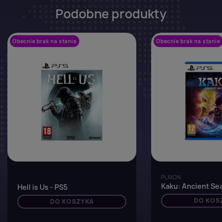
Podobne produkty
Obecnie brak na stanie
favorite_border
Obecnie brak na stanie
PLAION
Kaku: Ancient Sea
Hell is Us - PS5
DO KOS
DO KOSZYKA