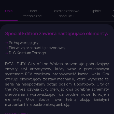
Opis
Dane
Bezpieczeństwo
Opinie
P
techniczne
produktu
p
Special Edition zawiera następujące elementy:
➜
Pełną wersję gry
➜
Pierwszą przepustkę sezonową
➜
DLC Kostium Terrego
FATAL FURY: City of the Wolves prezentuje pobudzający
zmysły styl artystyczny, który wraz z przełomowym
systemem REV zwiększa intensywność każdej walki. Gra
oferuje ekscytujący zestaw mechanik, które wynoszą tę
serię na niespotykany dotąd poziom. Dodatkowo, City of
the Wolves ożywia cykl, oferując dwa odrębne schematy
sterowania i wprowadzając różnorodne nowe funkcje i
elementy. Ulice South Town tętnią akcją, śmiałymi
marzeniami i nieposkromioną ambicją.