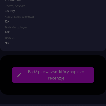
Pudełkowa
Rodzaj nośnika
Blu-ray
Klasyfikacja wiekowa
12+
Tryb Multiplayer
Tak
Tryb VR
Nie
Bądź pierwszym który napisze
recenzję