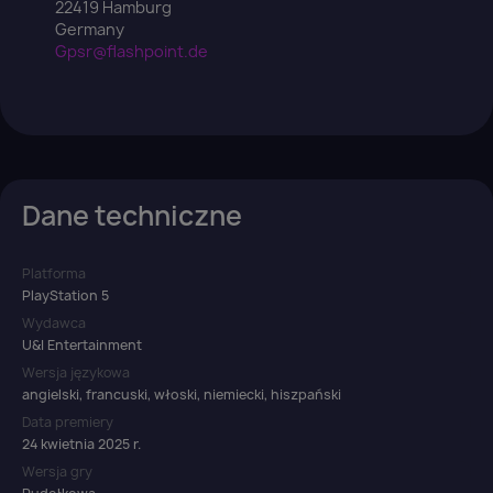
22419 Hamburg
Germany
Gpsr@flashpoint.de
Dane techniczne
Platforma
PlayStation 5
Wydawca
U&I Entertainment
Wersja językowa
angielski, francuski, włoski, niemiecki, hiszpański
Data premiery
24 kwietnia 2025 r.
Wersja gry