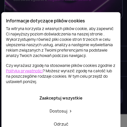
Informacje dotyczące plików cookies
Ta witryna korzysta z własnych plików cookie, aby zapewnić
Ci najwyższy poziom doświadczenia na naszej stronie .
Informacje

Wykorzystujemy również pliki cookie stron trzecich w celu
ulepszenia naszych usług, analizy a następnie wyświetlania
reklam związanych z Twoimi preferencjami na podstawie
Obsługa klienta

analizy Twoich zachowań podczas nawigacji.
Czy wyrażasz zgodę na stosowanie plików cookies zgodnie z
Szybki kontakt
keyboard_arrow_down
Polityką prywatności
? Możesz wyrazić zgodę na całość lub
na poszczególne rodzaje cookies. W tym celu przejdź do
ustawień poniżej.
2026© itstore.com.pl
Projekt i realizacja:
4Pixel
Zaakceptuj wszystkie
Dostosuj
Odrzuć