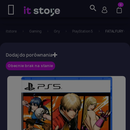
0
search
itstore
Gaming
Gry
PlayStation 5
FATAL FURY City 
favorite_border
Dodaj do porównania
Obecnie brak na stanie