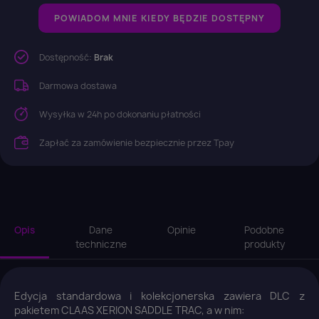
POWIADOM MNIE KIEDY BĘDZIE DOSTĘPNY
Dostępność:
Brak
Darmowa dostawa
Wysyłka w 24h po dokonaniu płatności
Zapłać za zamówienie bezpiecznie przez Tpay
Opis
Dane
Opinie
Podobne
techniczne
produkty
Edycja standardowa i kolekcjonerska zawiera DLC z
pakietem CLAAS XERION SADDLE TRAC, a w nim: