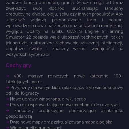
zapewni lepszą atmosferę grania. Gracze mogą od teraz
zwiększyć swój dochód uruchamiając łańcuchy
produkcyjne chleba, oleju, soku czy innych produktów. Aby
umożliwić większą personalizację farm i postaci
wprowadzono nowe narzędzia oraz ustawienia modyfikacji
×
wyglądu. Oparty na silniku GIANTS Engine 9 Farming
Zaloguj się
Simulator 22 posiada wiele ulepszeń technicznych, takich
jak bardziej realistyczne zachowanie sztucznej inteligencji,
bogatsze światy i znaczny wzrost wydajności na
You need to be logged in to save products in your
wszystkich systemach.
wish list.
Cechy gry:
➜
400+ maszyn rolniczych, nowe kategorie, 100+
istniejących marek
Anuluj
Zaloguj się
➜
Przyjazny dla wszystkich, relaksujący tryb wieloosobowy
od 1 do 16 graczy
➜
Nowe uprawy: winogrona, oliwki, sorgo
➜
Pory roku wprowadzające nowe mechaniki do rozgrywki
➜
Łańcuchy produkcyjne poszerzające działalność
gospodarczą
➜
Dwie nowe mapy oraz zaktualizowana mapa alpejska
➜
Więcej opcji personalizacji