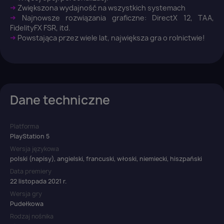
➜
Zwiększona wydajność na wszystkich systemach
➜
Najnowsze rozwiązania graficzne: DirectX 12, TAA,
FidelityFX FSR, itd.
➜
Powstająca przez wiele lat, największa gra o rolnictwie!
Dane techniczne
Platforma
PlayStation 5
Wersja językowa
polski (napisy), angielski, francuski, włoski, niemiecki, hiszpański
Data premiery
22 listopada 2021 r.
Wersja gry
Pudełkowa
Rodzaj nośnika