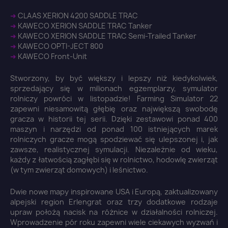
➜
CLAAS XERION 4200 SADDLE TRAC
➜
KAWECO XERION SADDLE TRAC Tanker
➜
KAWECO XERION SADDLE TRAC Semi-Trailed Tanker
➜
KAWECO OPTI-JECT 800
➜
KAWECO Front-Unit
Stworzony, by być większy i lepszy niż kiedykolwiek,
sprzedający się w milionach egzemplarzy, symulator
rolniczy powróci w listopadzie! Farming Simulator 22
zapewni niesamowitą głębię oraz największą swobodę
gracza w historii tej serii. Dzięki zestawowi ponad 400
maszyn i narzędzi od ponad 100 istniejących marek
rolniczych gracze mogą spodziewać się ulepszonej i, jak
zawsze, realistycznej symulacji. Niezależnie od wieku,
każdy z łatwością zagłębi się w rolnictwo, hodowlę zwierząt
(w tym zwierząt domowych) i leśnictwo.
Dwie nowe mapy inspirowane USA i Europą, zaktualizowany
alpejski region Erlengrat oraz trzy dodatkowe rodzaje
upraw położą nacisk na różnice w działalności rolniczej.
Wprowadzenie pór roku zapewni wiele ciekawych wyzwań i