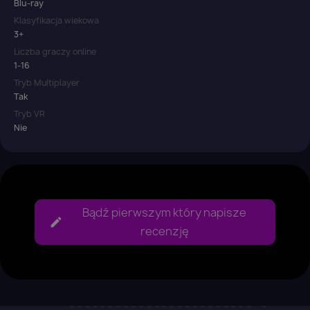
Blu-ray
Klasyfikacja wiekowa
3+
Liczba graczy online
1-16
Tryb Multiplayer
Tak
Tryb VR
Nie
Bądź pierwszym który napisze
recenzję