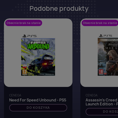
Podobne produkty
Obecnie brak na stanie
favorite_border
Obecnie brak na stanie
CENEGA
CENEGA
Need For Speed Unbound - PS5
Assassin's Creed
Launch E
DO KOSZYKA
DO KOS