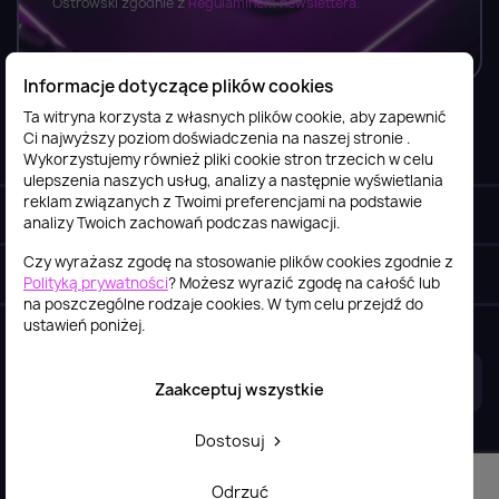
Ostrowski zgodnie z
Regulaminem newslettera.
Informacje dotyczące plików cookies
Ta witryna korzysta z własnych plików cookie, aby zapewnić
Ci najwyższy poziom doświadczenia na naszej stronie .
Informacje

Wykorzystujemy również pliki cookie stron trzecich w celu
ulepszenia naszych usług, analizy a następnie wyświetlania
reklam związanych z Twoimi preferencjami na podstawie
Obsługa klienta

analizy Twoich zachowań podczas nawigacji.
Czy wyrażasz zgodę na stosowanie plików cookies zgodnie z
Szybki kontakt
keyboard_arrow_down
Polityką prywatności
? Możesz wyrazić zgodę na całość lub
na poszczególne rodzaje cookies. W tym celu przejdź do
ustawień poniżej.
2026© itstore.com.pl
Projekt i realizacja:
4Pixel
Zaakceptuj wszystkie
Dostosuj
Odrzuć