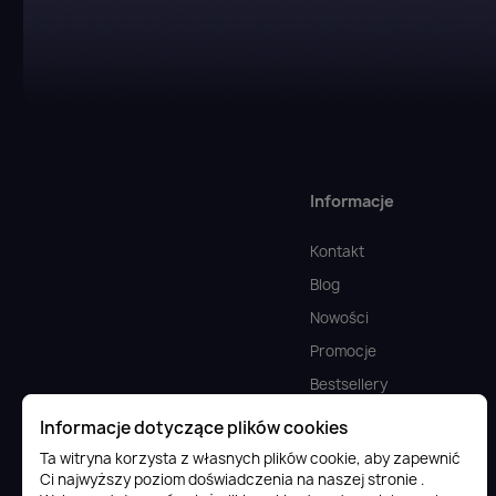
Informacje
Kontakt
Blog
Nowości
Promocje
Bestsellery
Doładowania cyfrowe
Informacje dotyczące plików cookies
FAQ
Ta witryna korzysta z własnych plików cookie, aby zapewnić
Ci najwyższy poziom doświadczenia na naszej stronie .
Komputery