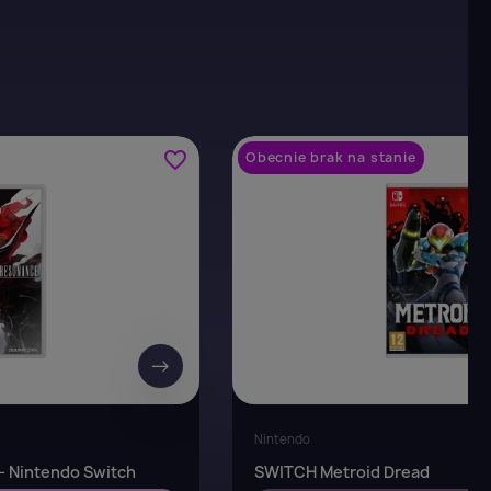
×
favorite_border
Obecnie brak na stanie
→
Nintendo
- Nintendo Switch
SWITCH Metroid Dread