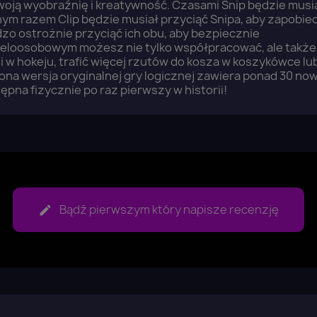
 swoją wyobraźnię i kreatywność. Czasami Snip będzie musi
nnym razem Clip będzie musiał przyciąć Snipa, aby zapobie
dzo ostrożnie przyciąć ich obu, aby bezpiecznie
wieloosobowym możesz nie tylko współpracować, ale także
li w hokeju, trafić więcej rzutów do kosza w koszykówce lu
na wersja oryginalnej gry logicznej zawiera ponad 30 no
ępna fizycznie po raz pierwszy w historii!
Bądź pierwszym który napisze recenzję