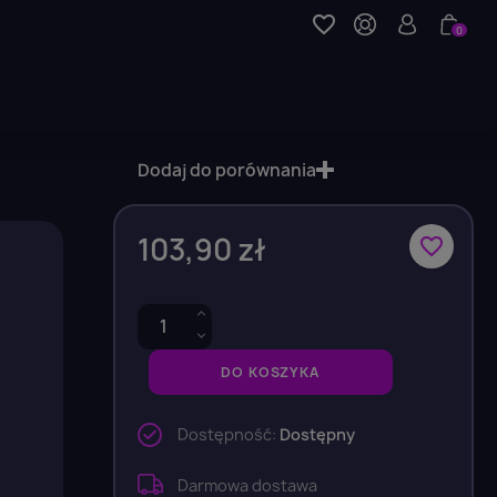
favorite_border
0
Dodaj do porównania
103,90 zł
favorite_border
DO KOSZYKA
Dostępność:
Dostępny
Darmowa dostawa