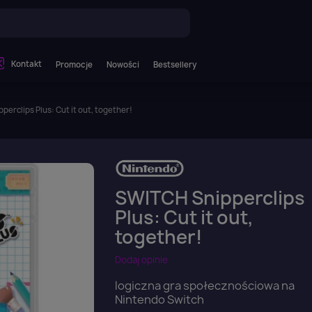
Kontakt
Promocje
Nowości
Bestsellery
perclips Plus: Cut it out, together!
SWITCH Snipperclips
Plus: Cut it out,
together!
Dodaj opinie
logiczna gra społecznościowa na
Nintendo Switch