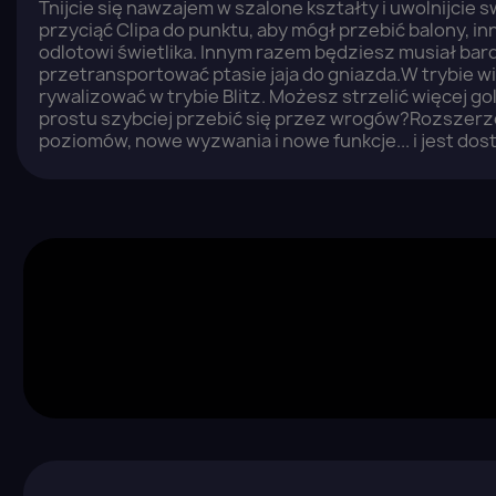
Tnijcie się nawzajem w szalone kształty i uwolnijcie
przyciąć Clipa do punktu, aby mógł przebić balony, i
odlotowi świetlika. Innym razem będziesz musiał bar
przetransportować ptasie jaja do gniazda.W trybie 
rywalizować w trybie Blitz. Możesz strzelić więcej go
prostu szybciej przebić się przez wrogów?Rozszerzo
poziomów, nowe wyzwania i nowe funkcje... i jest dost