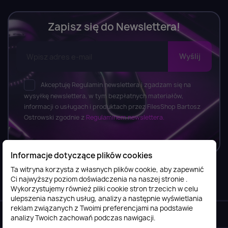
Zapisz się do Newslettera!
Akceptuję Regulamin newslettera i zgadzam się na
wysyłkę newslettera, w tym bezpłatnych materiałów,
informacji o usługach i produktach przez FilesShop Bartosz
Ostrowski zgodnie z
Regulaminem newslettera.
Informacje dotyczące plików cookies
Ta witryna korzysta z własnych plików cookie, aby zapewnić
Ci najwyższy poziom doświadczenia na naszej stronie .
Informacje

Wykorzystujemy również pliki cookie stron trzecich w celu
ulepszenia naszych usług, analizy a następnie wyświetlania
reklam związanych z Twoimi preferencjami na podstawie
Obsługa klienta

analizy Twoich zachowań podczas nawigacji.