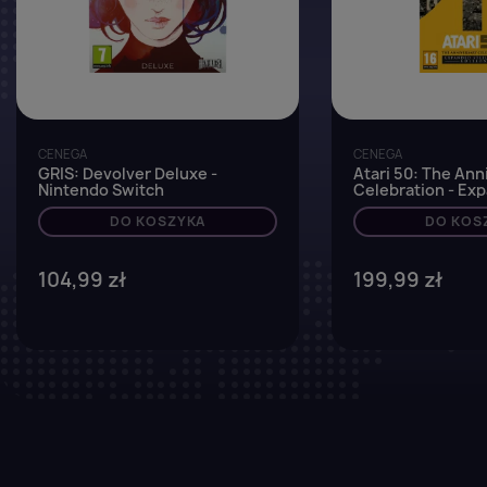
CENEGA
CENEGA
GRIS: Devolver Deluxe -
Atari 50: The Ann
Nintendo Switch
Celebration - Ex
Steelbook Edition
DO KOSZYKA
Switch
DO KOS
104,99 zł
199,99 zł