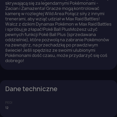
skrywającą się za legendarnymi Pokémonami -
Zacian i Zamazenta! Gracze mogą kontrolować
kamerę w rozległej Wild Area Połącz siły z innymi
trenerami, aby wziąć udział w Max Raid Battles!
Walcz z dzikim Dynamax Pokémon w Max Raid Battles
i spróbuj je złapać!Poké Ball PlusMożesz użyć
pewnych funkcji Poké Ball Plus (sprzedawana
oddzielnie), które pozwolą na zabranie Pokémonów
na zewnątrz, na przechadzkę po prawdziwym
świecie! Jeśli spędzisz ze swoimi ulubionymi
Pokémonami dość czasu, może przydarzyć się coś
dobrego!
Dane techniczne
PEGI
12