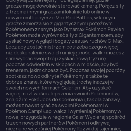
Odkrywaj dzikie rejony, rozległą ziemię, gdzie
gracze mogą dowolnie sterować kamerą. Połącz siły
z trzema innymi graczami lokalnie lub online w
nowym multiplayerze Max Raid Battles, w którym
gracze zmierzą się z gigantycznym i potężnym
Pokémonem znanym jako Dynamax Pokémon.Pewien
Pokémon może wyrównać siły z Gigantamaxem, aby
zyskać nowy wygląd i bogaty zestaw ruchów G-Max.
Lecz aby zostać mistrzem potrzeba czego więcej
niż doskonalenie swoich umiejętności walki: możesz
sam wybrać swój strój i zyskać nową fryzurę
podczas odwiedzin w sklepach w mieście, aby być
×
Zaloguj się
trenerem, jakim chcesz być. Podczas swojej podróży
spotkasz nowo odkryte Pokémony, a także te
dobrze znane, które wyglądają trochę inaczej w
You need to be logged in to save products in your
swoich nowych formach Galarian! Aby uzyskać
wish list.
więcej możliwości ulepszenia swoich Pokémonów,
znajdź im Poké Jobs do spełnienia i, tak dla zabawy,
możesz nawet grać ze swoimi Pokémonami w
Pokémon Camp! Łap, walcz i wymieniaj Pokémony w
nowej przygodzie w regionie Galar Wybieraj spośród
Anuluj
Zaloguj się
trzech nowych partnerów Pokémon i odkrywaj
nieznane wcześniej Pokémony Rozwikłaj tajemnicę