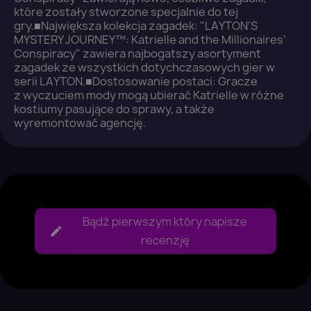
które zostały stworzone specjalnie do tej
gry.■Największa kolekcja zagadek: "LAYTON’S
MYSTERY JOURNEY™: Katrielle and the Millionaires’
Conspiracy" zawiera najbogatszy asortyment
zagadek ze wszystkich dotychczasowych gier w
serii LAYTON.■Dostosowanie postaci: Gracze
z wyczuciem mody mogą ubierać Katrielle w różne
kostiumy pasujące do sprawy, a także
wyremontować agencję.
Bądź pierwszym który napisze
recenzję