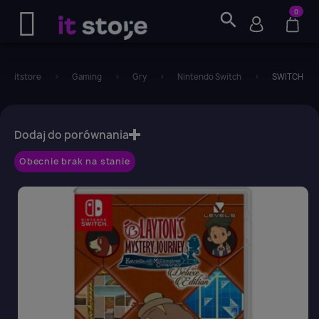
0
search
itstore
Gaming
Gry
Nintendo Switch
SWITCH Layt
favorite_border
Dodaj do porównania
Obecnie brak na stanie