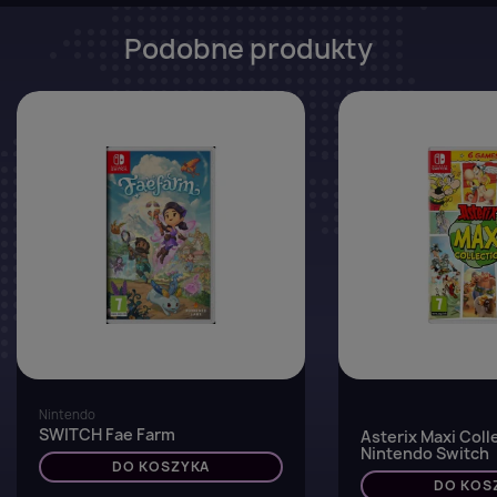
Podobne produkty
favorite_border
Nintendo
SWITCH Fae Farm
Asterix Maxi Coll
Nintendo Switch
DO KOSZYKA
DO KOS