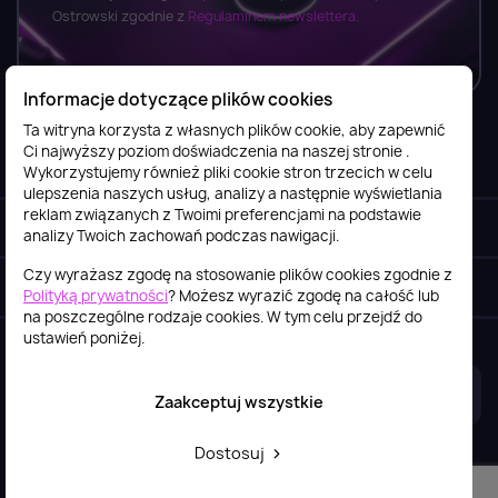
Ostrowski zgodnie z
Regulaminem newslettera.
Informacje dotyczące plików cookies
Ta witryna korzysta z własnych plików cookie, aby zapewnić
Ci najwyższy poziom doświadczenia na naszej stronie .
Informacje

Wykorzystujemy również pliki cookie stron trzecich w celu
ulepszenia naszych usług, analizy a następnie wyświetlania
reklam związanych z Twoimi preferencjami na podstawie
Obsługa klienta

analizy Twoich zachowań podczas nawigacji.
Czy wyrażasz zgodę na stosowanie plików cookies zgodnie z
Szybki kontakt
keyboard_arrow_down
Polityką prywatności
? Możesz wyrazić zgodę na całość lub
na poszczególne rodzaje cookies. W tym celu przejdź do
ustawień poniżej.
2026© itstore.com.pl
Projekt i realizacja:
4Pixel
Zaakceptuj wszystkie
Dostosuj