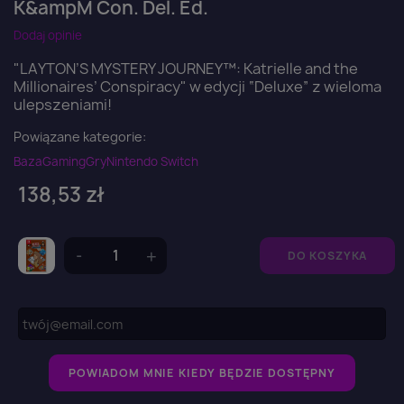
K&ampM Con. Del. Ed.
Dodaj opinie
"LAYTON’S MYSTERY JOURNEY™: Katrielle and the
Millionaires’ Conspiracy" w edycji “Deluxe” z wieloma
ulepszeniami!
Powiązane kategorie:
Baza
Gaming
Gry
Nintendo Switch
138,53 zł
DO KOSZYKA
POWIADOM MNIE KIEDY BĘDZIE DOSTĘPNY