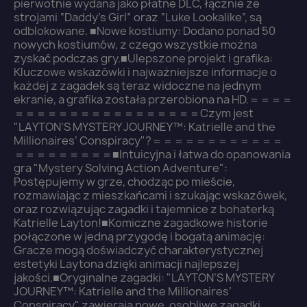
pierwotnie wydana jako płatne DLC, łącznie ze
strojami “Daddy’s Girl” oraz “Luke Lookalike”, są
odblokowane. ■Nowe kostiumy: Dodano ponad 50
nowych kostiumów, z czego wszystkie można
zyskać podczas gry.■Ulepszone projekt i grafika:
Kluczowe wskazówki i najważniejsze informacje o
×
Zaloguj się
każdej z zagadek są teraz widoczne na jednym
ekranie, a grafika została przerobiona na HD.＝＝＝＝
＝＝＝＝＝＝＝＝＝＝＝＝＝＝＝＝＝Czym jest
You need to be logged in to save products in your
"LAYTON’S MYSTERY JOURNEY™: Katrielle and the
wish list.
Millionaires’ Conspiracy"?＝＝＝＝＝＝＝＝＝＝＝＝
＝＝＝＝＝＝＝＝＝■Intuicyjna i łatwa do opanowania
gra "Mystery Solving Action Adventure":
Postępujemy w grze, chodząc po mieście,
rozmawiając z mieszkańcami i szukając wskazówek,
oraz rozwiązując zagadki i tajemnice z bohaterką
Anuluj
Zaloguj się
Katrielle Layton!■Komiczne zagadkowe historie
połączone w jedną przygodę i bogatą animację:
Gracze mogą doświadczyć charakterystycznej
estetyki Laytona dzięki animacji najlepszej
jakości.■Oryginalne zagadki: "LAYTON’S MYSTERY
JOURNEY™: Katrielle and the Millionaires’
Conspiracy" zawierają nowe, osobliwe zagadki,