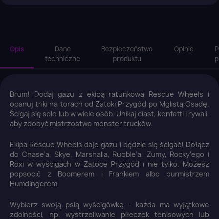
Opis
Dane
Bezpieczeństwo
Opinie
P
techniczne
produktu
p
Brum! Dodaj gazu z ekipą ratunkową Rescue Wheels i
opanuj triki na torach od Zatoki Przygód po Mglistą Osadę.
Ścigaj się solo lub w wiele osób. Unikaj ciast, konfetti i rywali,
aby zdobyć mistrzostwo monster trucków.
Ekipa Rescue Wheels daje gazu i będzie się ścigać! Dołącz
do Chase’a, Skye, Marshalla, Rubble’a, Zumy, Rocky’ego i
Roxi w wyścigach w Zatoce Przygód i nie tylko. Możesz
popsocić z Boomerem i Frankiem albo burmistrzem
Humdingerem.
Wybierz swoją psią wyścigówkę – każda ma wyjątkowe
zdolności, np. wystrzeliwanie piłeczek tenisowych lub