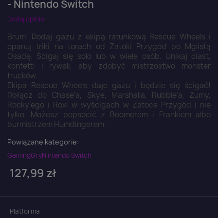
- Nintendo Switch
Dodaj opinie
Brum! Dodaj gazu z ekipą ratunkową Rescue Wheels i
opanuj triki na torach od Zatoki Przygód po Mglistą
Osadę. Ścigaj się solo lub w wiele osób. Unikaj ciast,
konfetti i rywali, aby zdobyć mistrzostwo monster
trucków.
Ekipa Rescue Wheels daje gazu i będzie się ścigać!
Dołącz do Chase’a, Skye, Marshalla, Rubble’a, Zumy,
Rocky’ego i Roxi w wyścigach w Zatoce Przygód i nie
tylko. Możesz popsocić z Boomerem i Frankiem albo
burmistrzem Humdingerem.
Powiązane kategorie:
Gaming
Gry
Nintendo Switch
127,99 zł
Platforma