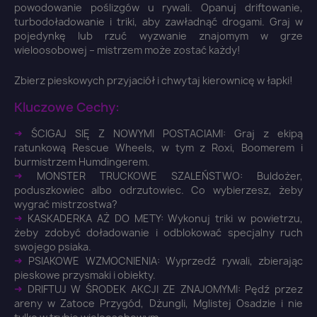
powodowanie poślizgów u rywali. Opanuj driftowanie,
turbodoładowanie i triki, aby zawładnąć drogami. Graj w
pojedynkę lub rzuć wyzwanie znajomym w grze
wieloosobowej – mistrzem może zostać każdy!
Zbierz pieskowych przyjaciół i chwytaj kierownicę w łapki!
Kluczowe Cechy:
➜
ŚCIGAJ SIĘ Z NOWYMI POSTACIAMI: Graj z ekipą
ratunkową Rescue Wheels, w tym z Roxi, Boomerem i
×
burmistrzem Humdingerem.
Zaloguj się
➜
MONSTER TRUCKOWE SZALEŃSTWO: Buldożer,
poduszkowiec albo odrzutowiec. Co wybierzesz, żeby
wygrać mistrzostwa?
You need to be logged in to save products in your
➜
KASKADERKA AŻ DO METY: Wykonuj triki w powietrzu,
wish list.
żeby zdobyć doładowanie i odblokować specjalny ruch
swojego psiaka.
➜
PSIAKOWE WZMOCNIENIA: Wyprzedź rywali, zbierając
pieskowe przysmaki i obiekty.
➜
DRIFTUJ W ŚRODEK AKCJI ZE ZNAJOMYMI: Pędź przez
Anuluj
Zaloguj się
areny w Zatoce Przygód, Dżungli, Mglistej Osadzie i nie