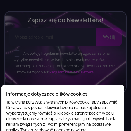
Zapisz się do Newslettera!
Akceptuję Regulamin newslettera i zgadzam się na
wysyłkę newslettera, w tym bezpłatnych materiałów,
informacji o usługach i produktach przez FilesShop Bartosz
Ostrowski zgodnie z
Regulaminem newslettera.
Informacje dotyczące plików cookies
Ta witryna korzysta z własnych plików cookie, aby zapewnić
Ci najwyższy poziom doświadczenia na naszej stronie .
Informacje

Wykorzystujemy również pliki cookie stron trzecich w celu
ulepszenia naszych usług, analizy a następnie wyświetlania
reklam związanych z Twoimi preferencjami na podstawie
Obsługa klienta

analizy Twoich zachowań podczas nawigacji.