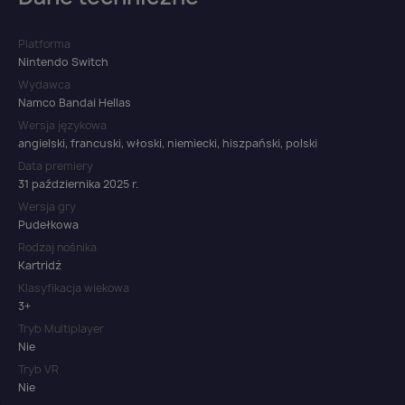
Platforma
Nintendo Switch
Wydawca
Namco Bandai Hellas
Wersja językowa
angielski, francuski, włoski, niemiecki, hiszpański, polski
Data premiery
31 października 2025 r.
Wersja gry
Pudełkowa
Rodzaj nośnika
Kartridż
Klasyfikacja wiekowa
3+
Tryb Multiplayer
Nie
Tryb VR
Nie