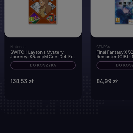
Nintendo
CENEGA
SWITCH Layton's Mystery
Final Fantasy X/X
Journey: K&ampM Con. Del. Ed.
Remaster (CIB) -
Switch
DO KOSZYKA
DO KOS
138,53 zł
84,99 zł