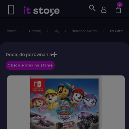
0
search
itstore
Gaming
Gry
Nintendo Switch
Psi Patrol 
favorite_border
Dodaj do porównania
Obecnie brak na stanie