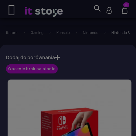
0
search
itstore
Gaming
Konsole
Nintendo
Nintendo Swit
favorite_border
Dodaj do porównania
Obecnie brak na stanie