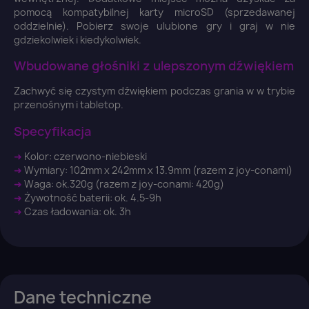
pomocą kompatybilnej karty microSD (sprzedawanej
×
Zaloguj się
oddzielnie). Pobierz swoje ulubione gry i graj w nie
gdziekolwiek i kiedykolwiek.
Wbudowane głośniki z ulepszonym dźwiękiem
You need to be logged in to save products in your
wish list.
Zachwyć się czystym dźwiękiem podczas grania w w trybie
przenośnym i tabletop.
Specyfikacja
Anuluj
Zaloguj się
➜
Kolor: czerwono-niebieski
➜
Wymiary: 102mm x 242mm x 13.9mm (razem z joy-conami)
➜
Waga: ok.320g (razem z joy-conami: 420g)
➜
Żywotność baterii: ok. 4.5-9h
➜
Czas ładowania: ok. 3h
Dane techniczne