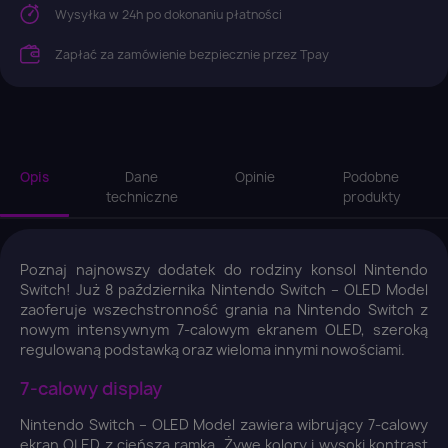
Wysyłka w 24h po dokonaniu płatności
Zapłać za zamówienie bezpiecznie przez Tpay
Opis
Dane
Opinie
Podobne
techniczne
produkty
Poznaj najnowszy dodatek do rodziny konsol Nintendo
Switch! Już 8 października Nintendo Switch – OLED Model
zaoferuje wszechstronność grania na Nintendo Switch z
nowym intensywnym 7-calowym ekranem OLED, szeroką
regulowaną podstawką oraz wieloma innymi nowościami.
7-calowy display
Nintendo Switch – OLED Model zawiera wibrujący 7-calowy
ekran OLED z cieńszą ramką. Żywe kolory i wysoki kontrast