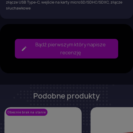
złącze USB Type-C, wejście na karty microSD/SDHC/SDXC, złącze
słuchawkowe
Bądź pierwszym który napisze
recenzję
Podobne produkty
Obecnie brak na stanie
favorite_border