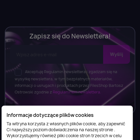
Zapisz się do Newslettera!
Akceptuję Regulamin newslettera i zgadzam się na
wysyłkę newslettera, w tym bezpłatnych materiałów,
informacji o usługach i produktach przez FilesShop Bartosz
Ostrowski zgodnie z
Regulaminem newslettera.
Informacje dotyczące plików cookies
Ta witryna korzysta z własnych plików cookie, aby zapewnić
Ci najwyższy poziom doświadczenia na naszej stronie .
Informacje

Wykorzystujemy również pliki cookie stron trzecich w celu