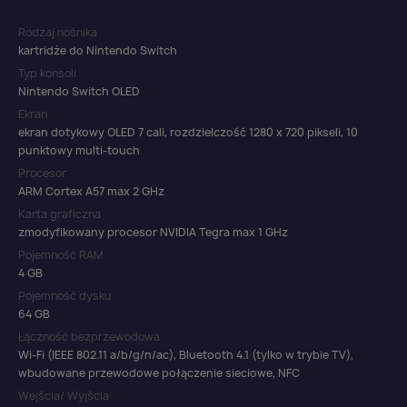
Rodzaj nośnika
kartridże do Nintendo Switch
Typ konsoli
Nintendo Switch OLED
Ekran
ekran dotykowy OLED 7 cali, rozdzielczość 1280 x 720 pikseli, 10
punktowy multi-touch
Procesor
ARM Cortex A57 max 2 GHz
Karta graficzna
zmodyfikowany procesor NVIDIA Tegra max 1 GHz
Pojemność RAM
4 GB
Pojemność dysku
64 GB
Łączność bezprzewodowa
Wi-Fi (IEEE 802.11 a/b/g/n/ac), Bluetooth 4.1 (tylko w trybie TV),
wbudowane przewodowe połączenie sieciowe, NFC
Wejścia/ Wyjścia