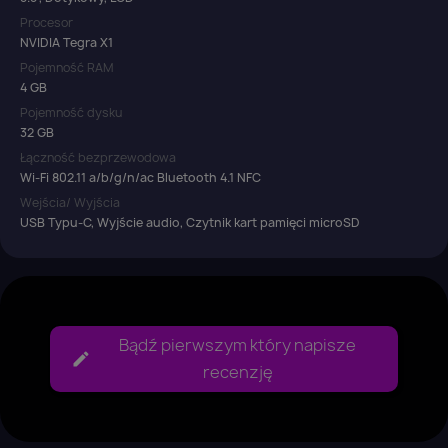
Procesor
NVIDIA Tegra X1
Pojemność RAM
4 GB
Pojemność dysku
32 GB
Łączność bezprzewodowa
Wi-Fi 802.11 a/b/g/n/ac Bluetooth 4.1 NFC
Wejścia/ Wyjścia
USB Typu-C, Wyjście audio, Czytnik kart pamięci microSD
Bądź pierwszym który napisze
recenzję