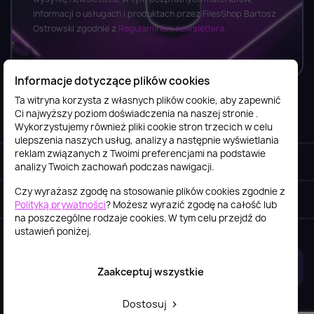
informacji o usługach i produktach przez FilesShop Bartosz
Ostrowski zgodnie z
Regulaminem newslettera.
Informacje dotyczące plików cookies
Ta witryna korzysta z własnych plików cookie, aby zapewnić
Ci najwyższy poziom doświadczenia na naszej stronie .
Informacje

Wykorzystujemy również pliki cookie stron trzecich w celu
ulepszenia naszych usług, analizy a następnie wyświetlania
reklam związanych z Twoimi preferencjami na podstawie
Obsługa klienta

analizy Twoich zachowań podczas nawigacji.
Czy wyrażasz zgodę na stosowanie plików cookies zgodnie z
Szybki kontakt
keyboard_arrow_down
Polityką prywatności
? Możesz wyrazić zgodę na całość lub
na poszczególne rodzaje cookies. W tym celu przejdź do
ustawień poniżej.
2026© itstore.com.pl
Projekt i realizacja:
4Pixel
Zaakceptuj wszystkie
Dostosuj