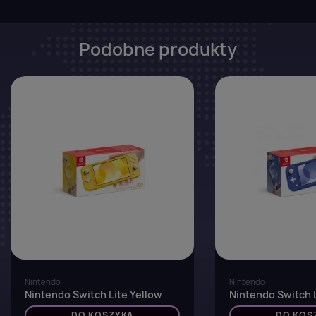
Podobne produkty
favorite_border
Nintendo
Nintendo
Nintendo Switch Lite Yellow
Nintendo Switch L
DO KOSZYKA
DO KOS