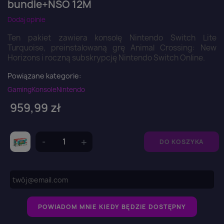
bundle+NSO 12M
Dodaj opinie
Ten pakiet zawiera konsolę Nintendo Switch Lite
Turquoise, preinstalowaną grę Animal Crossing: New
Horizons i roczną subskrypcję Nintendo Switch Online.
Powiązane kategorie:
Gaming
Konsole
Nintendo
959,99 zł
DO KOSZYKA
POWIADOM MNIE KIEDY BĘDZIE DOSTĘPNY