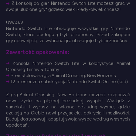
➜
Z konsolą do gier Nintendo Switch Lite możesz grać w
swoje ulubione gry* gdziekolwiek i kiedykolwiek chcesz!
UWAGA!
Nintendo Switch Lite obsługuje wszystkie gry Nintendo
Switch, które obsługują tryb przenośny. Przed zakupem
gry upewnij się, że wybrana gra obsługuje tryb przenośny.
Zawartość opakowania:
➜
Konsola Nintendo Switch Lite w kolorystyce Animal
Crossing Timmy & Tommy
➜
Preinstalowana gra Animal Crossing: New Horizons
➜
12-miesięczna subskrypcja Nintendo Switch Online (kod)
Z grą Animal Crossing: New Horizons możesz rozpocząć
nowe życie na pięknej bezludnej wyspie! Wysiądź z
×
samolotu i wyrusz na własną bezludną wyspę, gdzie
Zaloguj się
czekają na Ciebie nowi przyjaciele, odkrycia i możliwości.
Buduj, dostosowuj i adaptuj swoją wyspę według własnych
upodobań.
You need to be logged in to save products in your
wish list.