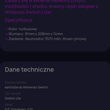
Zanurz się w świecie nieskończonych
możliwości i stwórz własny rajski zakątek z
Nintendo Switch Lite!
Specyfikacja
Anuluj
Zaloguj się
➜
Kolor: turkusowy
➜
Wymiary: 91mm x 208mm x 14mm
➜
Zasilanie: Akumulator 3570 mAh, litowo-jonowy
Dane techniczne
Rodzaj nośnika
kartridże do Nintendo Switch
Typ konsoli
Switch Lite
Ekran
5.5", Dotykowy, LCD