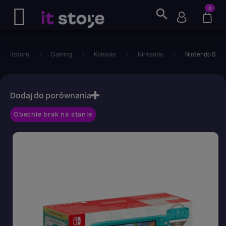
0
search
itstore
Gaming
Konsole
Nintendo
Nintendo Swit
favorite_border
Dodaj do porównania
Obecnie brak na stanie